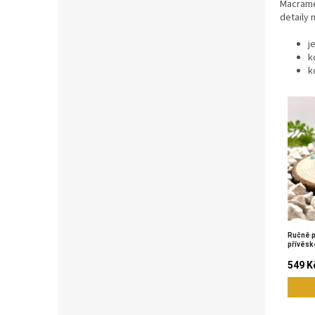
Macramé 
detaily
j
k
k