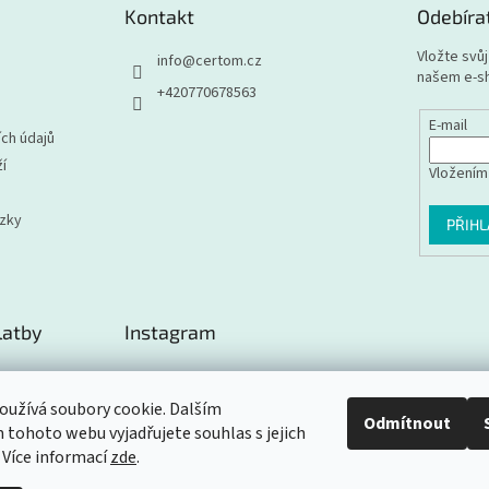
Kontakt
Odebíra
Vložte svů
info
@
certom.cz
našem e-s
+420770678563
E-mail
ch údajů
í
Vložením
ázky
PŘIHL
latby
Instagram
užívá soubory cookie. Dalším
Odmítnout
tohoto webu vyjadřujete souhlas s jejich
Sledovat na Instagramu
 Více informací
zde
.