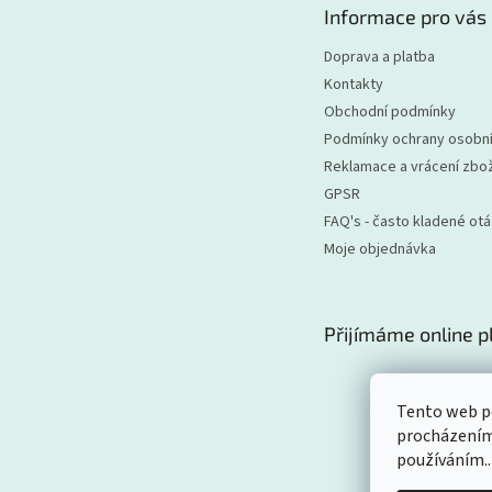
Informace pro vás
í
Doprava a platba
Kontakty
Obchodní podmínky
Podmínky ochrany osobní
Reklamace a vrácení zbož
GPSR
FAQ's - často kladené ot
Moje objednávka
Přijímáme online p
Tento web po
procházením 
používáním..