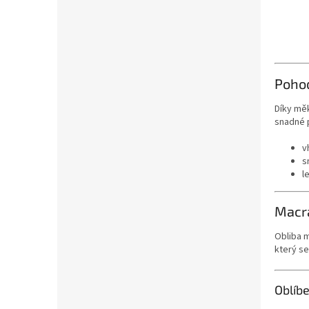
Pohod
Díky mě
snadné p
v
s
l
Macr
Obliba 
který se
Oblíb