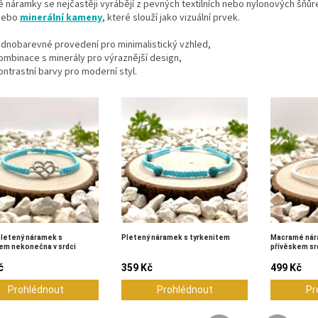
náramky se nejčastěji vyrábějí z pevných textilních nebo nylonových šňůr
 nebo
minerální kameny
, které slouží jako vizuální prvek.
ednobarevné provedení pro minimalistický vzhled,
ombinace s minerály pro výraznější design,
ontrastní barvy pro moderní styl.