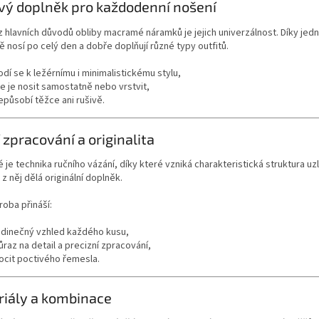
vý doplněk pro každodenní nošení
 hlavních důvodů obliby macramé náramků je jejich univerzálnost. Díky jedn
 nosí po celý den a dobře doplňují různé typy outfitů.
odí se k ležérnímu i minimalistickému stylu,
ze je nosit samostatně nebo vrstvit,
epůsobí těžce ani rušivě.
 zpracování a originalita
je technika ručního vázání, díky které vzniká charakteristická struktura 
ž z něj dělá originální doplněk.
roba přináší:
edinečný vzhled každého kusu,
ůraz na detail a precizní zpracování,
ocit poctivého řemesla.
iály a kombinace