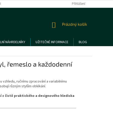
DMÍNKY OCHRANY OSOBNÍCH ÚDAJŮ
REKLAMACE A VRÁCENÍ ZBOŽÍ
Přihlášení
NÁKUPNÍ
Prázdný košík
KOŠÍK
LNÍ NÁHRDELNÍKY
UŽITEČNÉ INFORMACE
BLOG
l, řemeslo a každodenní
 vzhledu, ručnímu zpracování a variabilnímu
ůsobují různým stylům oblékání.
 z čistě praktického a designového hlediska