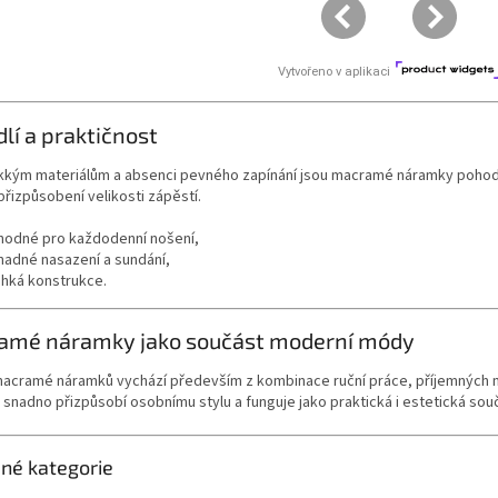
lí a praktičnost
kkým materiálům a absenci pevného zapínání jsou macramé náramky pohodlné
řizpůsobení velikosti zápěstí.
hodné pro každodenní nošení,
nadné nasazení a sundání,
ehká konstrukce.
amé náramky jako součást moderní módy
macramé náramků vychází především z kombinace ruční práce, příjemných m
 snadno přizpůsobí osobnímu stylu a funguje jako praktická i estetická sou
ené kategorie