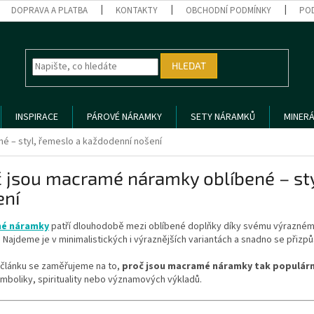
DOPRAVA A PLATBA
KONTAKTY
OBCHODNÍ PODMÍNKY
PO
HLEDAT
INSPIRACE
PÁROVÉ NÁRAMKY
SETY NÁRAMKŮ
MINERÁ
é – styl, řemeslo a každodenní nošení
 jsou macramé náramky oblíbené – sty
ení
é náramky
patří dlouhodobě mezi oblíbené doplňky díky svému výraznému
 Najdeme je v minimalistických i výraznějších variantách a snadno se přizp
 článku se zaměřujeme na to,
proč jsou macramé náramky tak populární
mboliky, spirituality nebo významových výkladů.