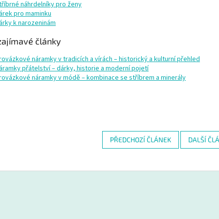
tříbrné náhrdelníky pro ženy
árek pro maminku
árky k narozeninám
zajímavé články
rovázkové náramky v tradicích a vírách – historický a kulturní přehled
áramky přátelství – dárky, historie a moderní pojetí
rovázkové náramky v módě – kombinace se stříbrem a minerály
PŘEDCHOZÍ ČLÁNEK
DALŠÍ ČL