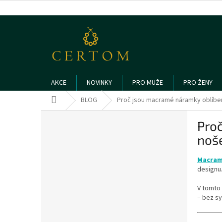
Přejít
na
obsah
AKCE
NOVINKY
PRO MUŽE
PRO ŽENY
Domů
BLOG
Proč jsou macramé náramky oblíben
P
Proč
o
s
noš
t
r
Macram
a
designu.
n
V tomto
n
– bez sy
í
p