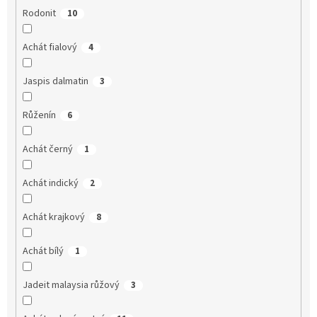
Rodonit
10
Achát fialový
4
Jaspis dalmatin
3
Růženín
6
Achát černý
1
Achát indický
2
Achát krajkový
8
Achát bílý
1
Jadeit malaysia růžový
3