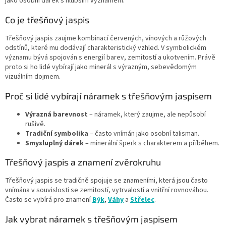
jako osobní dárek s hlubším významem.
v
k
Co je třešňový jaspis
y
v
Třešňový jaspis zaujme kombinací červených, vínových a růžových
ý
odstínů, které mu dodávají charakteristický vzhled. V symbolickém
p
významu bývá spojován s energií barev, zemitostí a ukotvením. Právě
i
proto si ho lidé vybírají jako minerál s výrazným, sebevědomým
s
vizuálním dojmem.
u
Proč si lidé vybírají náramek s třešňovým jaspisem
Výrazná barevnost
– náramek, který zaujme, ale nepůsobí
rušivě.
Tradiční symbolika
– často vnímán jako osobní talisman.
Smysluplný dárek
– minerální šperk s charakterem a příběhem.
Třešňový jaspis a znamení zvěrokruhu
Třešňový jaspis se tradičně spojuje se znameními, která jsou často
vnímána v souvislosti se zemitostí, vytrvalostí a vnitřní rovnováhou.
Často se vybírá pro znamení
Býk
,
Váhy
a
Střelec
.
Jak vybrat náramek s třešňovým jaspisem