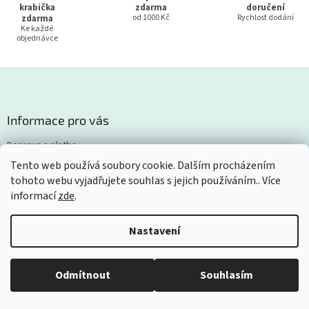
krabička
zdarma
doručení
zdarma
od 1000 Kč
Rychlost dodání
Ke každé
objednávce
Z
á
p
a
Informace pro vás
t
Doprava a platba
í
Kontakty
Tento web používá soubory cookie. Dalším procházením
tohoto webu vyjadřujete souhlas s jejich používáním.. Více
Obchodní podmínky
informací
zde
.
Podmínky ochrany osobních údajů
Reklamace a vrácení zboží
Nastavení
GPSR
FAQ's - často kladené otázky
Moje objednávka
Odmítnout
Souhlasím