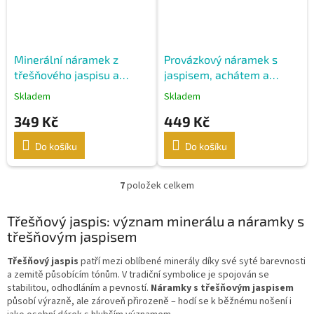
Minerální náramek z
Provázkový náramek s
třešňového jaspisu a
jaspisem, achátem a
modrého achátu
stříbrnými korálky
Skladem
Skladem
349 Kč
449 Kč
Do košíku
Do košíku
7
položek celkem
O
v
l
Třešňový jaspis: význam minerálu a náramky s
á
třešňovým jaspisem
d
a
Třešňový jaspis
patří mezi oblíbené minerály díky své syté barevnosti
c
a zemitě působícím tónům. V tradiční symbolice je spojován se
í
stabilitou, odhodláním a pevností.
Náramky s třešňovým jaspisem
p
působí výrazně, ale zároveň přirozeně – hodí se k běžnému nošení i
r