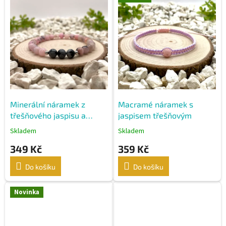
ý
p
i
s
p
r
o
d
u
k
Minerální náramek z
Macramé náramek s
t
třešňového jaspisu a
jaspisem třešňovým
ů
vločkového obsidiánu
Skladem
Skladem
349 Kč
359 Kč
Do košíku
Do košíku
Novinka