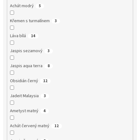
Achát modrý
5
Křemen s turmalínem
3
Láva bílá
14
Jaspis sezamový
3
Jaspis aqua terra
8
Obsidián černý
12
Jadeit Malaysia
3
Ametyst matný
4
Achát červený matný
12