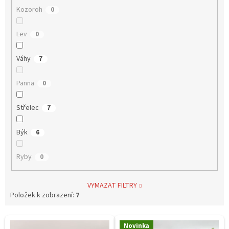
Kozoroh
0
Lev
0
Váhy
7
Panna
0
Střelec
7
Býk
6
Ryby
0
VYMAZAT FILTRY
Položek k zobrazení:
7
V
Novinka