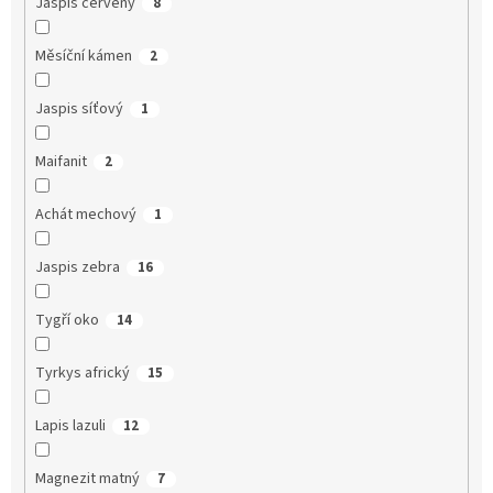
Jaspis červený
8
Měsíční kámen
2
Jaspis síťový
1
Maifanit
2
Achát mechový
1
Jaspis zebra
16
Tygří oko
14
Tyrkys africký
15
Lapis lazuli
12
Magnezit matný
7