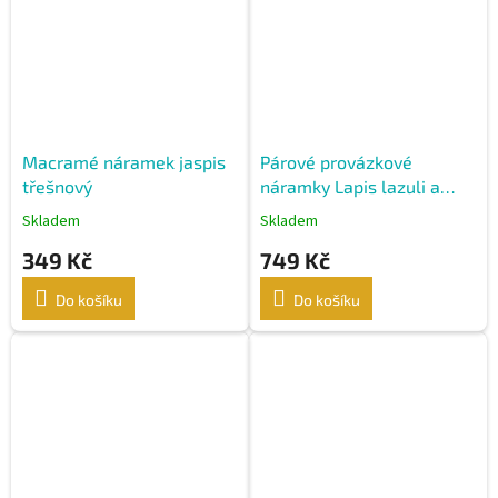
Macramé náramek jaspis
Párové provázkové
třešnový
náramky Lapis lazuli a
Jaspis třešňový
Skladem
Skladem
349 Kč
749 Kč
Do košíku
Do košíku