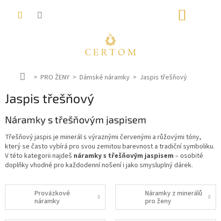
Přejít
NÁKUP
na
obsah
KOŠÍK
D
PRO ŽENY
Dámské náramky
Jaspis třešňový
o
Jaspis třešňový
m
ů
Náramky s třešňovým jaspisem
Třešňový jaspis je minerál s výraznými červenými a růžovými tóny,
který se často vybírá pro svou zemitou barevnost a tradiční symboliku.
V této kategorii najdeš
náramky s třešňovým jaspisem
– osobité
doplňky vhodné pro každodenní nošení i jako smysluplný dárek.
Provázkové
Náramky z minerálů
náramky
pro ženy