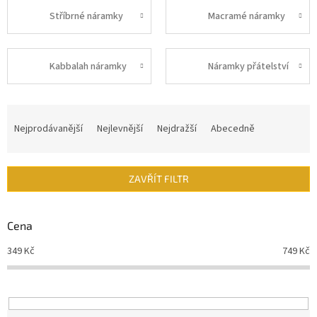
Stříbrné náramky
Macramé náramky
Kabbalah náramky
Náramky přátelství
Ř
a
Nejprodávanější
Nejlevnější
Nejdražší
Abecedně
z
e
n
ZAVŘÍT FILTR
í
p
r
Cena
o
d
349
Kč
749
Kč
u
k
t
ů