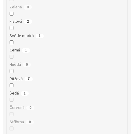
Zelená
0
Fialová
2
Světle modrá
1
Černá
1
Hnědá
0
Růžová
7
Šedá
1
Červená
0
Stříbrná
0