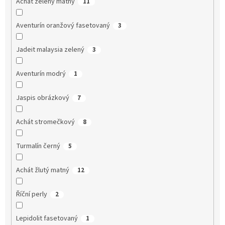
Achát zelený matný
11
Aventurín oranžový fasetovaný
3
Jadeit malaysia zelený
3
Aventurín modrý
1
Jaspis obrázkový
7
Achát stromečkový
8
Turmalín černý
5
Achát žlutý matný
12
Říční perly
2
Lepidolit fasetovaný
1