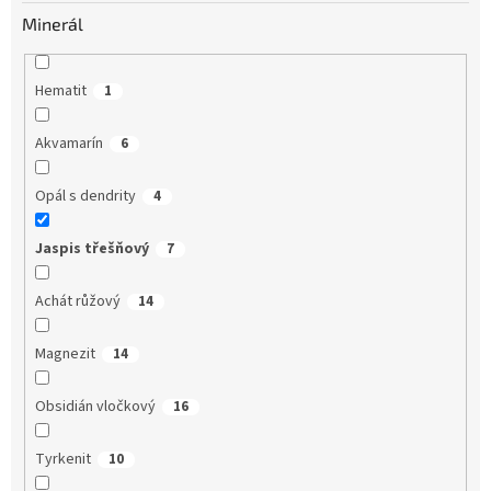
Minerál
Hematit
1
Akvamarín
6
Opál s dendrity
4
Jaspis třešňový
7
Achát růžový
14
Magnezit
14
Obsidián vločkový
16
Tyrkenit
10