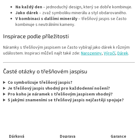
Na každý den
– jednoduchý design, který se dobře kombinuje.
Jako dárek
– zvaž symboliku minerálu a styl obdarovaného.
V kombinaci s dalšími minerály
– třešňový jaspis se často
kombinuje s neutrálními kameny.
Inspirace podle příležitosti
Náramky s třešňovým jaspisem se často vybírají jako dárek k různým
událostem. Inspiraci můžeš najít také zde:
Narozeniny
,
Výročí
,
Dárek
.
Časté otázky o třešňovém jaspisu
Co symbolizuje třešňový jaspis?
Je třešňový jaspis vhodný pro každodenní nošení?
Pro koho je náramek s třešňovým jaspisem vhodný?
S jakými znameními se třešňový jaspis nejčastěji spojuje?
Dárková
Doprava
Garance