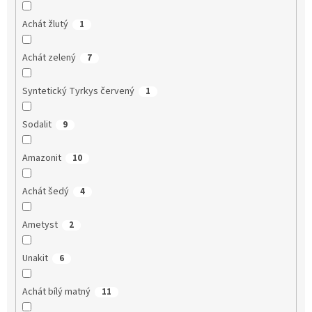
Achát žlutý
1
Achát zelený
7
Syntetický Tyrkys červený
1
Sodalit
9
Amazonit
10
Achát šedý
4
Ametyst
2
Unakit
6
Achát bílý matný
11