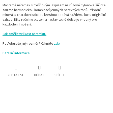
Macramé náramek s třešňovým jaspisem na růžové nylonové šňůrce
zaujme harmonickou kombinací jemných barevných tónů. Přírodní
minerál s charakteristickou kresbou dodává každému kusu originální
vzhled. Díky ručnímu pletení a nastavitelné délce je vhodný pro
každodenní nošení.
Jak změřit velikost náramku?
Potřebujete jiný rozměr? Klikněte
zde
.
Detailní informace
ZEPTAT SE
HLÍDAT
SDÍLET