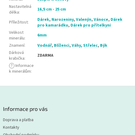
Nastavitelná
16,5 cm - 25 cm
délka
:
Dárek
,
Narozeniny
,
Valenýn
,
Vánoce
,
Dárek
Příležitost
:
pro kamarádku
,
Dárek pro přítelkyni
Velikost
6mm
minerálu
:
Znamení
:
Vodnář
,
Blíženci
,
Váhy
,
Střelec
,
Býk
Dárková
ZDARMA
krabička
:
?
Informace
k minerálům
:
Z
á
p
a
Informace pro vás
t
Doprava a platba
í
Kontakty
Obchodní podmínky