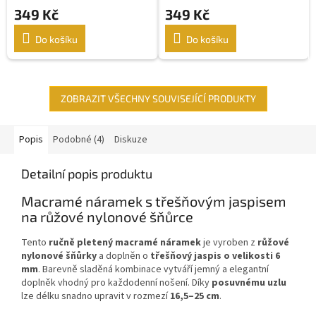
349 Kč
349 Kč
Do košíku
Do košíku
ZOBRAZIT VŠECHNY SOUVISEJÍCÍ PRODUKTY
Popis
Podobné (4)
Diskuze
Detailní popis produktu
Macramé náramek s třešňovým jaspisem
na růžové nylonové šňůrce
Tento
ručně pletený macramé náramek
je vyroben z
růžové
nylonové šňůrky
a doplněn o
třešňový jaspis o velikosti 6
mm
. Barevně sladěná kombinace vytváří jemný a elegantní
doplněk vhodný pro každodenní nošení. Díky
posuvnému uzlu
lze délku snadno upravit v rozmezí
16,5–25 cm
.