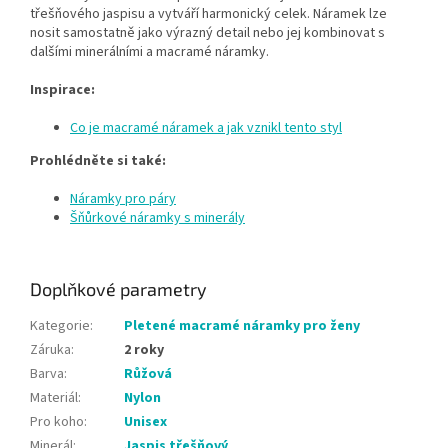
třešňového jaspisu a vytváří harmonický celek. Náramek lze
nosit samostatně jako výrazný detail nebo jej kombinovat s
dalšími minerálními a macramé náramky.
Inspirace:
Co je macramé náramek a jak vznikl tento styl
Prohlédněte si také:
Náramky pro páry
Šňůrkové náramky s minerály
Doplňkové parametry
Kategorie
:
Pletené macramé náramky pro ženy
Záruka
:
2 roky
Barva
:
Růžová
Materiál
:
Nylon
Pro koho
:
Unisex
Minerál
:
Jaspis třešňový