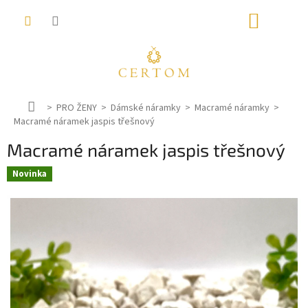
Přejít
NÁKUP
na
obsah
KOŠÍK
D
PRO ŽENY
Dámské náramky
Macramé náramky
Macramé náramek jaspis třešnový
o
m
Macramé náramek jaspis třešnový
ů
Novinka