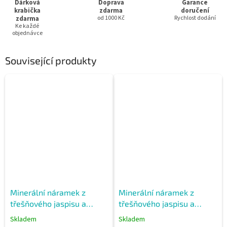
Dárková
Doprava
Garance
krabička
zdarma
doručení
zdarma
od 1000 Kč
Rychlost dodání
Ke každé
objednávce
Související produkty
Minerální náramek z
Minerální náramek z
třešňového jaspisu a
třešňového jaspisu a
modrého achátu
vločkového obsidiánu
Skladem
Skladem