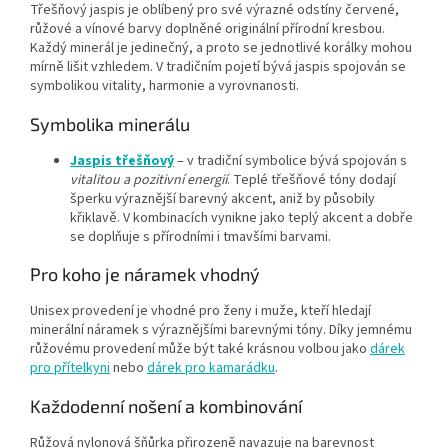
Třešňový jaspis je oblíbený pro své výrazné odstíny červené,
růžové a vínové barvy doplněné originální přírodní kresbou.
Každý minerál je jedinečný, a proto se jednotlivé korálky mohou
mírně lišit vzhledem. V tradičním pojetí bývá jaspis spojován se
symbolikou vitality, harmonie a vyrovnanosti.
Symbolika minerálu
Jaspis třešňový
– v tradiční symbolice bývá spojován s
vitalitou a pozitivní energií
. Teplé třešňové tóny dodají
šperku výraznější barevný akcent, aniž by působily
křiklavě. V kombinacích vynikne jako teplý akcent a dobře
se doplňuje s přírodními i tmavšími barvami.
Pro koho je náramek vhodný
Unisex provedení je vhodné pro ženy i muže, kteří hledají
minerální náramek s výraznějšími barevnými tóny. Díky jemnému
růžovému provedení může být také krásnou volbou jako
dárek
pro přítelkyni
nebo
dárek pro kamarádku
.
Každodenní nošení a kombinování
Růžová nylonová šňůrka přirozeně navazuje na barevnost