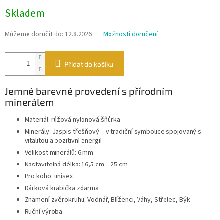
Měrná
Skladem
cena:
Můžeme doručit do:
12.8.2026
Možnosti doručení
Přidat do košíku
Jemné barevné provedení s přírodním
minerálem
Materiál: růžová nylonová šňůrka
Minerály: Jaspis třešňový – v tradiční symbolice spojovaný s
vitalitou a pozitivní energií
Velikost minerálů: 6 mm
Nastavitelná délka: 16,5 cm – 25 cm
Pro koho: unisex
Dárková krabička zdarma
Znamení zvěrokruhu: Vodnář, Blíženci, Váhy, Střelec, Býk
Ruční výroba