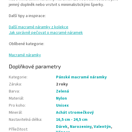
jemný doplněk nebo vrstvit s minimalistickými šperky.
Další tipy a inspirace:
Další macramé náramky z kolekce
Jak správně pečovat o macramé náramek
Oblíbené kategorie:
Macramé náramky
Doplňkové parametry
Kategorie
:
Pánské macramé náramky
Záruka
:
2 roky
Barva
:
Zelená
Materiál
:
Nylon
Pro koho
:
Unisex
Minerál
:
Achát stromečkový
Nastavitelná délka
:
16,5 cm - 24,5 cm
Dárek
,
Narozeniny
,
Valentýn
,
Příležitost
: