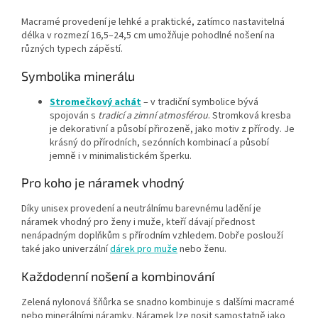
Macramé provedení je lehké a praktické, zatímco nastavitelná
délka v rozmezí 16,5–24,5 cm umožňuje pohodlné nošení na
různých typech zápěstí.
Symbolika minerálu
Stromečkový achát
– v tradiční symbolice bývá
spojován s
tradicí a zimní atmosférou
. Stromková kresba
je dekorativní a působí přirozeně, jako motiv z přírody. Je
krásný do přírodních, sezónních kombinací a působí
jemně i v minimalistickém šperku.
Pro koho je náramek vhodný
Díky unisex provedení a neutrálnímu barevnému ladění je
náramek vhodný pro ženy i muže, kteří dávají přednost
nenápadným doplňkům s přírodním vzhledem. Dobře poslouží
také jako univerzální
dárek pro muže
nebo ženu.
Každodenní nošení a kombinování
Zelená nylonová šňůrka se snadno kombinuje s dalšími macramé
nebo minerálními náramky. Náramek lze nosit samostatně jako