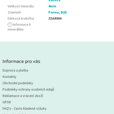
Vánoce
Velikost minerálu
:
4mm
Znamení
:
Panna
,
Býk
Dárková krabička
:
ZDARMA
?
Informace k
minerálům
:
Z
á
p
a
Informace pro vás
t
Doprava a platba
í
Kontakty
Obchodní podmínky
Podmínky ochrany osobních údajů
Reklamace a vrácení zboží
GPSR
FAQ's - často kladené otázky