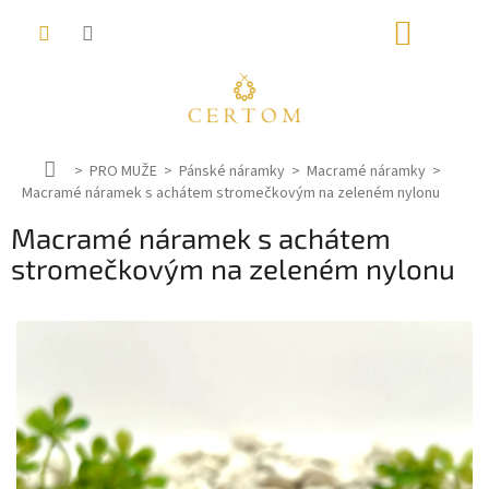
Přejít
NÁKUP
na
obsah
KOŠÍK
D
PRO MUŽE
Pánské náramky
Macramé náramky
Macramé náramek s achátem stromečkovým na zeleném nylonu
o
m
Macramé náramek s achátem
ů
stromečkovým na zeleném nylonu