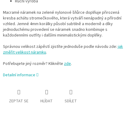
Ruční výroba
Macramé náramek na zelené nylonové šňůrce doplňuje přirozená
kresba achátu stromečkového, která vytváří nenápadný a přírodní
vzhled. Jemné 4mm korálky působí subtilně a moderně a díky
jednoduchému provedení se náramek snadno kombinuje s
každodenními outfity i dalšími minimalistickými doplňky.
Správnou velikost zápěstí zjistíte jednoduše podle návodu zde:
jak
změřit velikost náramku
.
Potřebujete jiný rozměr? Klikněte
zde
.
Detailní informace
ZEPTAT SE
HLÍDAT
SDÍLET