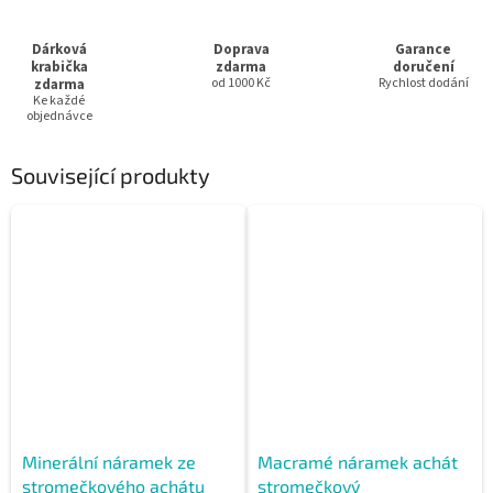
Dárková
Doprava
Garance
krabička
zdarma
doručení
zdarma
od 1000 Kč
Rychlost dodání
Ke každé
objednávce
Související produkty
Minerální náramek ze
Macramé náramek achát
stromečkového achátu
stromečkový