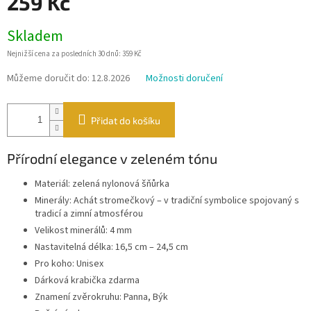
259 Kč
Měrná
Skladem
cena:
Nejnižší cena za posledních 30 dnů: 359 Kč
Můžeme doručit do:
12.8.2026
Možnosti doručení
Přidat do košíku
Přírodní elegance v zeleném tónu
Materiál: zelená nylonová šňůrka
Minerály: Achát stromečkový – v tradiční symbolice spojovaný s
tradicí a zimní atmosférou
Velikost minerálů: 4 mm
Nastavitelná délka: 16,5 cm – 24,5 cm
Pro koho: Unisex
Dárková krabička zdarma
Znamení zvěrokruhu: Panna, Býk