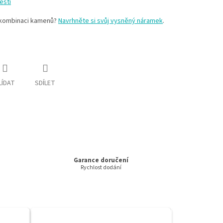
ěstí
o kombinaci kamenů?
Navrhněte si svůj vysněný náramek
.
LÍDAT
SDÍLET
Garance doručení
Rychlost dodání