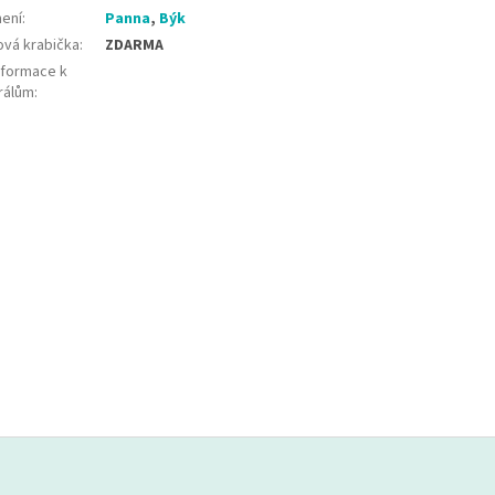
ení
:
Panna
,
Býk
ová krabička
:
ZDARMA
nformace k
rálům
: