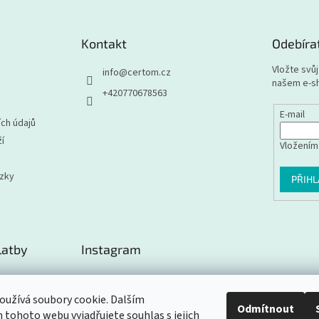
Kontakt
Odebíra
Vložte svů
info
@
certom.cz
našem e-s
+420770678563
E-mail
ch údajů
í
Vložením
ázky
PŘIHL
latby
Instagram
užívá soubory cookie. Dalším
Odmítnout
tohoto webu vyjadřujete souhlas s jejich