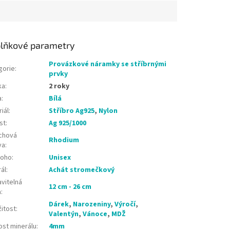
lňkové parametry
Provázkové náramky se stříbrnými
gorie
:
prvky
ka
:
2 roky
a
:
Bílá
iál
:
Stříbro Ag925
,
Nylon
st
:
Ag 925/1000
chová
Rhodium
va
:
koho
:
Unisex
ál
:
Achát stromečkový
vitelná
12 cm - 26 cm
a
:
Dárek
,
Narozeniny
,
Výročí
,
žitost
:
Valentýn
,
Vánoce
,
MDŽ
ost minerálu
:
4mm