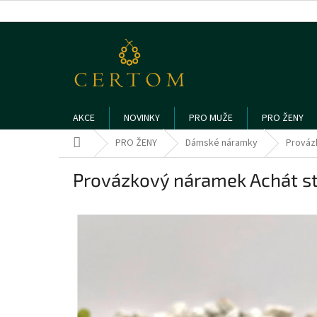
Přejít
na
obsah
AKCE
NOVINKY
PRO MUŽE
PRO ŽENY
Domů
PRO ŽENY
Dámské náramky
Prováz
Provázkový náramek Achát 