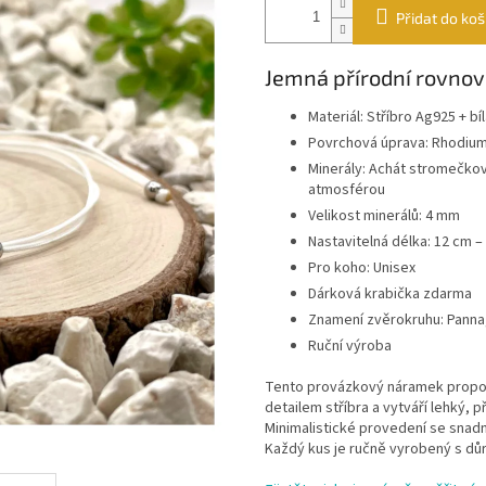
Přidat do koš
Jemná přírodní rovno
Materiál: Stříbro Ag925 + b
Povrchová úprava: Rhodiu
Minerály: Achát stromečkový
atmosférou
Velikost minerálů: 4 mm
Nastavitelná délka: 12 cm –
Pro koho: Unisex
Dárková krabička zdarma
Znamení zvěrokruhu: Panna
Ruční výroba
Tento provázkový náramek propo
detailem stříbra a vytváří lehký,
Minimalistické provedení se snadn
Každý kus je ručně vyrobený s důr