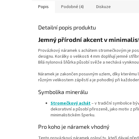
Popis
Podobné (4)
Diskuze
Detailní popis produktu
Jemný přírodní akcent v minimalis
Provázkový náramek s achátem stromečkovým je posta
designu. Korálky o velikosti 4 mm doplňují jemné stříb
Bílá nylonová šňůrka působí svěže a nechává vyniknou
Náramek je zakončen posuvným uzlem, díky kterému lz
různým velikostem zápěstí a je pohodlný při každode
Symbolika minerálu
Stromečkový achát
– v tradiční symbolice bý
dekorativní a působí přirozeně, jako motiv z př
minimalistickém šperku.
Pro koho je náramek vhodný
Tento provázkový náramek osloví ty, kteří dávají p