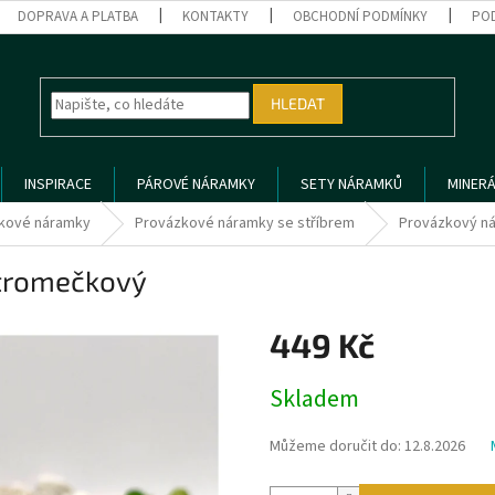
DOPRAVA A PLATBA
KONTAKTY
OBCHODNÍ PODMÍNKY
PO
HLEDAT
INSPIRACE
PÁROVÉ NÁRAMKY
SETY NÁRAMKŮ
MINERÁ
kové náramky
Provázkové náramky se stříbrem
Provázkový n
stromečkový
449 Kč
Měrná
Skladem
cena:
Můžeme doručit do:
12.8.2026