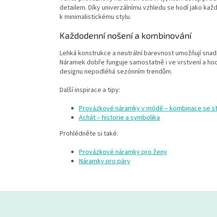
detailem. Díky univerzálnímu vzhledu se hodí jako každ
k minimalistickému stylu.
Každodenní nošení a kombinování
Lehká konstrukce a neutrální barevnost umožňují sna
Náramek dobře funguje samostatně i ve vrstvení a hod
designu nepodléhá sezónním trendům.
Další inspirace a tipy:
Provázkové náramky v módě – kombinace se st
Achát – historie a symbolika
Prohlédněte si také:
Provázkové náramky pro ženy
Náramky pro páry
Z
á