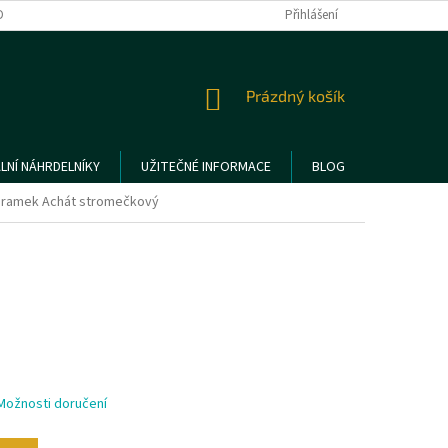
DMÍNKY OCHRANY OSOBNÍCH ÚDAJŮ
REKLAMACE A VRÁCENÍ ZBOŽÍ
Přihlášení
NÁKUPNÍ
Prázdný košík
KOŠÍK
LNÍ NÁHRDELNÍKY
UŽITEČNÉ INFORMACE
BLOG
áramek Achát stromečkový
Možnosti doručení