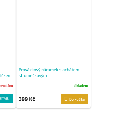
Provázkový náramek s achátem
díčkem
stromečkovým
prodáno
Skladem
399 Kč
ETAIL
Do košíku