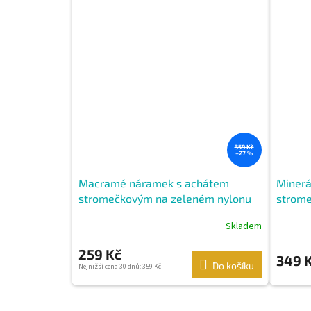
359 Kč
–27 %
Macramé náramek s achátem
Minerá
stromečkovým na zeleném nylonu
strome
Skladem
259 Kč
349 
Do košíku
Nejnižší cena 30 dnů: 359 Kč