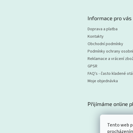
p
a
t
Informace pro vás
í
Doprava a platba
Kontakty
Obchodní podmínky
Podmínky ochrany osobní
Reklamace a vrácení zbož
GPSR
FAQ's - často kladené ot
Moje objednávka
Přijímáme online p
Tento web po
procházením 