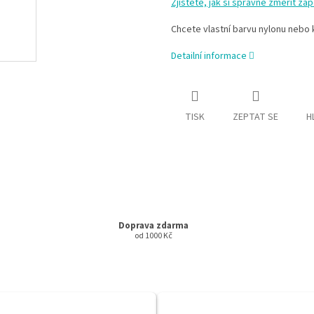
Zjistěte, jak si správně změřit záp
Chcete vlastní barvu nylonu neb
Detailní informace
TISK
ZEPTAT SE
H
Doprava zdarma
od 1000 Kč