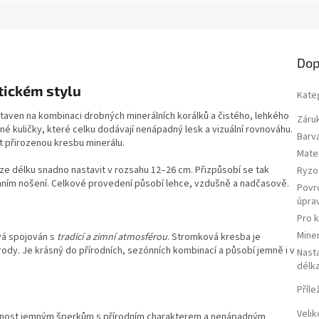
Dop
tickém stylu
Kate
ven na kombinaci drobných minerálních korálků a čistého, lehkého
Záru
rné kuličky, které celku dodávají nenápadný lesk a vizuální rovnováhu.
Barv
t přirozenou kresbu minerálu.
Mater
e délku snadno nastavit v rozsahu 12–26 cm. Přizpůsobí se tak
Ryzo
nním nošení. Celkové provedení působí lehce, vzdušně a nadčasově.
Povr
úpra
Pro 
Miner
vá spojován s
tradicí a zimní atmosférou
. Stromková kresba je
írody. Je krásný do přírodních, sezónních kombinací a působí jemně i v
Nasta
délk
Příle
Velik
řednost jemným šperkům s přírodním charakterem a nenápadným