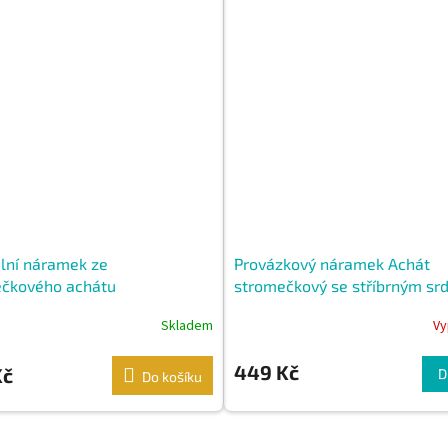
lní náramek ze
Provázkový náramek Achát
čkového achátu
stromečkový se stříbrným sr
Skladem
Vy
449 Kč
Kč
D
Do košíku