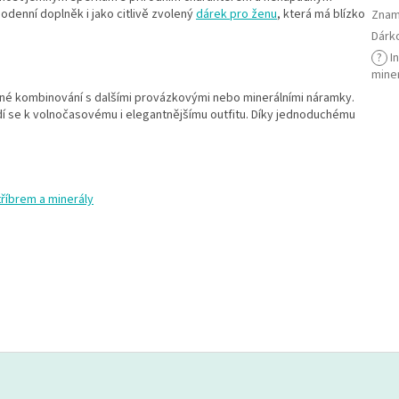
odenní doplněk i jako citlivě zvolený
dárek pro ženu
, která má blízko
Znam
Dárk
?
I
mine
dné kombinování s dalšími provázkovými nebo minerálními náramky.
í se k volnočasovému i elegantnějšímu outfitu. Díky jednoduchému
říbrem a minerály