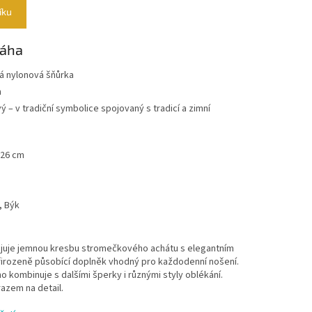
íku
váha
ílá nylonová šňůrka
m
 – v tradiční symbolice spojovaný s tradicí a zimní
 26 cm
, Býk
juje jemnou kresbu stromečkového achátu s elegantním
 přirozeně působící doplněk vhodný pro každodenní nošení.
o kombinuje s dalšími šperky i různými styly oblékání.
azem na detail.