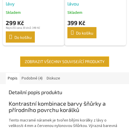
lávy
lávou
Skladem
Skladem
299 Kč
399 Kč
Nejnižší cena 30 dnů: 349 Kč
Do košíku
Do košíku
ZOBRAZIT VŠECHNY SOUVISEJÍCÍ PRODUKTY
Popis
Podobné (4)
Diskuze
Detailní popis produktu
Kontrastní kombinace barvy šňůrky a
přírodního povrchu korálků
Tento macramé náramek je tvořen bílými korálky z lávy o
velikosti 4 mm a červenou nylonovou šňůrkou. Výrazná barevná