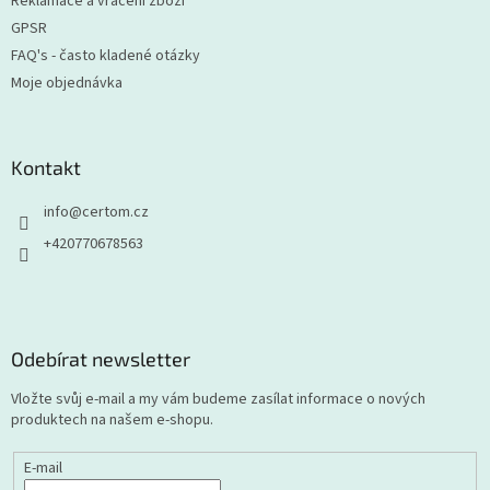
Reklamace a vrácení zboží
GPSR
FAQ's - často kladené otázky
Moje objednávka
Kontakt
info
@
certom.cz
+420770678563
Odebírat newsletter
Vložte svůj e-mail a my vám budeme zasílat informace o nových
produktech na našem e-shopu.
E-mail