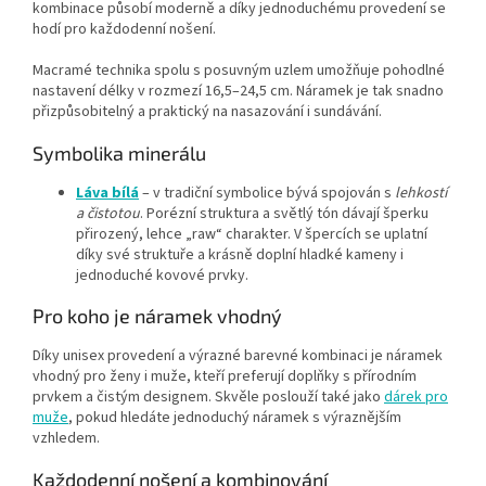
kombinace působí moderně a díky jednoduchému provedení se
hodí pro každodenní nošení.
Macramé technika spolu s posuvným uzlem umožňuje pohodlné
nastavení délky v rozmezí 16,5–24,5 cm. Náramek je tak snadno
přizpůsobitelný a praktický na nasazování i sundávání.
Symbolika minerálu
Láva bílá
– v tradiční symbolice bývá spojován s
lehkostí
a čistotou
. Porézní struktura a světlý tón dávají šperku
přirozený, lehce „raw“ charakter. V špercích se uplatní
díky své struktuře a krásně doplní hladké kameny i
jednoduché kovové prvky.
Pro koho je náramek vhodný
Díky unisex provedení a výrazné barevné kombinaci je náramek
vhodný pro ženy i muže, kteří preferují doplňky s přírodním
prvkem a čistým designem. Skvěle poslouží také jako
dárek pro
muže
, pokud hledáte jednoduchý náramek s výraznějším
vzhledem.
Každodenní nošení a kombinování