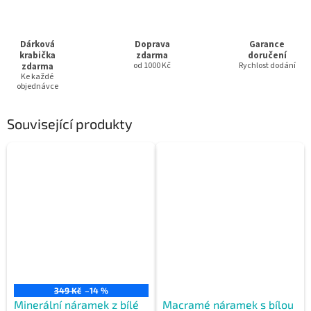
Dárková
Doprava
Garance
krabička
zdarma
doručení
zdarma
od 1000 Kč
Rychlost dodání
Ke každé
objednávce
Související produkty
349 Kč
–14 %
Minerální náramek z bílé
Macramé náramek s bílou