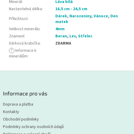
Minerál
:
Láva bílá
Nastavitelná délka
:
16,5 cm - 24,5 cm
Dárek
,
Narozeniny
,
Vánoce
,
Den
Příležitost
:
matek
Velikost minerálu
:
4mm
Znamení
:
Beran
,
Lev
,
Střelec
Dárková krabička
:
ZDARMA
?
Informace k
minerálům
:
Z
á
p
a
Informace pro vás
t
Doprava a platba
í
Kontakty
Obchodní podmínky
Podmínky ochrany osobních údajů