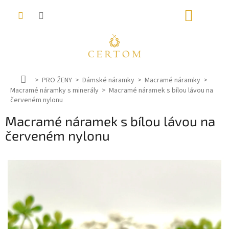
Přejít
NÁKUP
na
obsah
KOŠÍK
D
PRO ŽENY
Dámské náramky
Macramé náramky
Macramé náramky s minerály
o
Macramé náramek s bílou lávou na
červeném nylonu
m
ů
Macramé náramek s bílou lávou na
červeném nylonu