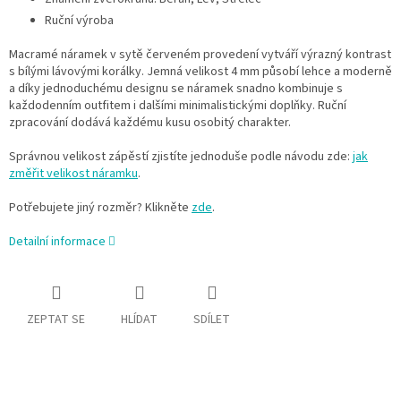
Ruční výroba
Macramé náramek v sytě červeném provedení vytváří výrazný kontrast
s bílými lávovými korálky. Jemná velikost 4 mm působí lehce a moderně
a díky jednoduchému designu se náramek snadno kombinuje s
každodenním outfitem i dalšími minimalistickými doplňky. Ruční
zpracování dodává každému kusu osobitý charakter.
Správnou velikost zápěstí zjistíte jednoduše podle návodu zde:
jak
změřit velikost náramku
.
Potřebujete jiný rozměr? Klikněte
zde
.
Detailní informace
ZEPTAT SE
HLÍDAT
SDÍLET