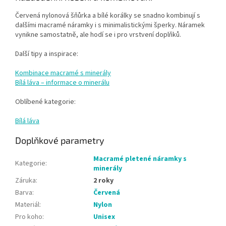
Červená nylonová šňůrka a bílé korálky se snadno kombinují s
dalšími macramé náramky i s minimalistickými šperky. Náramek
vynikne samostatně, ale hodí se i pro vrstvení doplňků.
Další tipy a inspirace:
Kombinace macramé s minerály
Bílá láva – informace o minerálu
Oblíbené kategorie:
Bílá láva
Doplňkové parametry
Macramé pletené náramky s
Kategorie
:
minerály
Záruka
:
2 roky
Barva
:
Červená
Materiál
:
Nylon
Pro koho
:
Unisex