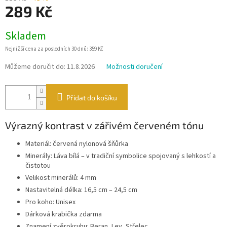
289 Kč
Měrná
Skladem
cena:
Nejnižší cena za posledních 30 dnů: 359 Kč
Můžeme doručit do:
11.8.2026
Možnosti doručení
Přidat do košíku
Výrazný kontrast v zářivém červeném tónu
Materiál: červená nylonová šňůrka
Minerály: Láva bílá – v tradiční symbolice spojovaný s lehkostí a
čistotou
Velikost minerálů: 4 mm
Nastavitelná délka: 16,5 cm – 24,5 cm
Pro koho: Unisex
Dárková krabička zdarma
Znamení zvěrokruhu: Beran, Lev, Střelec