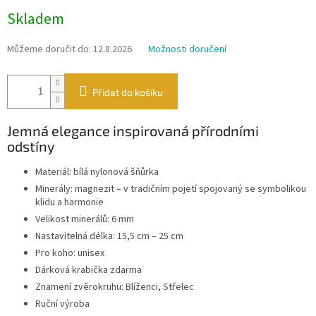
Měrná
Skladem
cena:
Můžeme doručit do:
12.8.2026
Možnosti doručení
Přidat do košíku
Jemná elegance inspirovaná přírodními
odstíny
Materiál: bílá nylonová šňůrka
Minerály: magnezit – v tradičním pojetí spojovaný se symbolikou
klidu a harmonie
Velikost minerálů: 6 mm
Nastavitelná délka: 15,5 cm – 25 cm
Pro koho: unisex
Dárková krabička zdarma
Znamení zvěrokruhu: Blíženci, Střelec
Ruční výroba