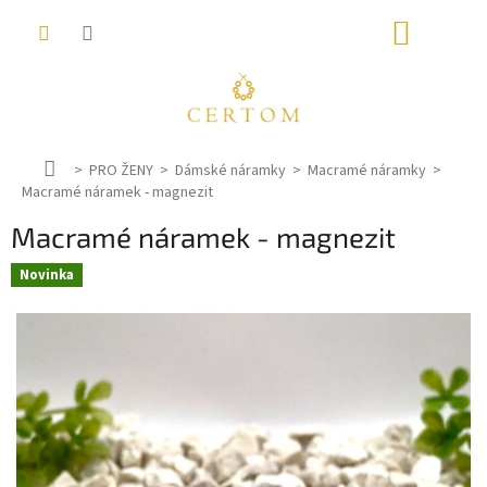
Přejít
NÁKUP
na
obsah
KOŠÍK
D
PRO ŽENY
Dámské náramky
Macramé náramky
Macramé náramek - magnezit
o
m
Macramé náramek - magnezit
ů
Novinka