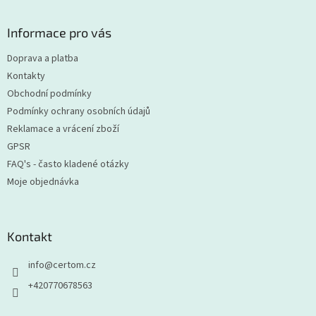
á
p
a
Informace pro vás
t
Doprava a platba
í
Kontakty
Obchodní podmínky
Podmínky ochrany osobních údajů
Reklamace a vrácení zboží
GPSR
FAQ's - často kladené otázky
Moje objednávka
Kontakt
info
@
certom.cz
+420770678563