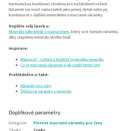
harmonickou kombinaci vhodnou pro každodenní nošení.
Náramek lze nosit samostatně jako jemný detail nebo jej
kombinovat s dalšími minerálními a macramé náramky.
Doplňte svůj šperk o:
Minerální náhrdelník s magnezitem
, který se k tomuto náramku
díky stejnému minerálu skvěle hodí.
Inspirace:
Magnezit – vzhled a tradiční symbolika minerálu
Co je macramé náramek a jak vznikl tento styl
Prohlédněte si také:
Náramky pro páry
Šňůrkové náramky s minerály
Doplňkové parametry
Kategorie
:
Pletené macramé náramky pro ženy
Záruka
:
2 roky