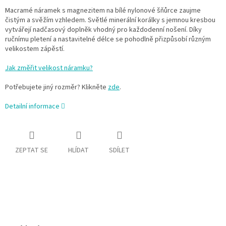
Macramé náramek s magnezitem na bílé nylonové šňůrce zaujme
čistým a svěžím vzhledem. Světlé minerální korálky s jemnou kresbou
vytvářejí nadčasový doplněk vhodný pro každodenní nošení. Díky
ručnímu pletení a nastavitelné délce se pohodlně přizpůsobí různým
velikostem zápěstí.
Jak změřit velikost náramku?
Potřebujete jiný rozměr? Klikněte
zde
.
Detailní informace
ZEPTAT SE
HLÍDAT
SDÍLET