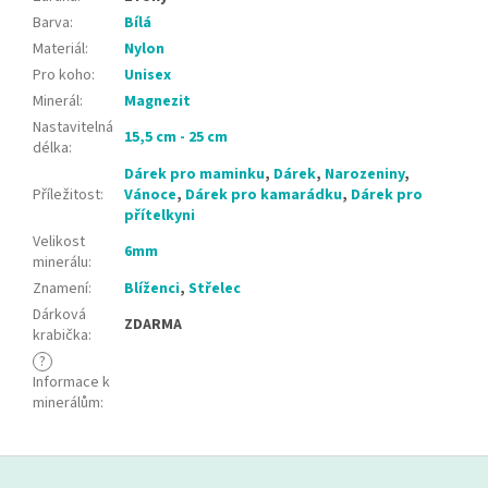
Barva
:
Bílá
Materiál
:
Nylon
Pro koho
:
Unisex
Minerál
:
Magnezit
Nastavitelná
15,5 cm - 25 cm
délka
:
Dárek pro maminku
,
Dárek
,
Narozeniny
,
Příležitost
:
Vánoce
,
Dárek pro kamarádku
,
Dárek pro
přítelkyni
Velikost
6mm
minerálu
:
Znamení
:
Blíženci
,
Střelec
Dárková
ZDARMA
krabička
:
?
Informace k
minerálům
:
Z