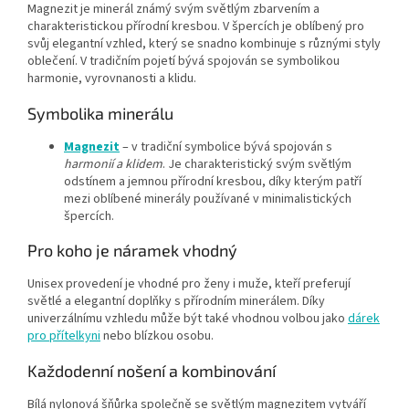
Magnezit je minerál známý svým světlým zbarvením a
charakteristickou přírodní kresbou. V špercích je oblíbený pro
svůj elegantní vzhled, který se snadno kombinuje s různými styly
oblečení. V tradičním pojetí bývá spojován se symbolikou
harmonie, vyrovnanosti a klidu.
Symbolika minerálu
Magnezit
– v tradiční symbolice bývá spojován s
harmonií a klidem
. Je charakteristický svým světlým
odstínem a jemnou přírodní kresbou, díky kterým patří
mezi oblíbené minerály používané v minimalistických
špercích.
Pro koho je náramek vhodný
Unisex provedení je vhodné pro ženy i muže, kteří preferují
světlé a elegantní doplňky s přírodním minerálem. Díky
univerzálnímu vzhledu může být také vhodnou volbou jako
dárek
pro přítelkyni
nebo blízkou osobu.
Každodenní nošení a kombinování
Bílá nylonová šňůrka společně se světlým magnezitem vytváří