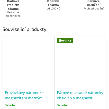
Dárková
Doprava
Garance
krabička
zdarma
doručení
zdarma
od 1000 Kč
Rychlost dodání
Ke každé
objednávce
Související produkty
Novinka
Provázkový náramek s
Párové macramé náramky
magnezitem matným
obsidián a magnezit
Skladem
Skladem