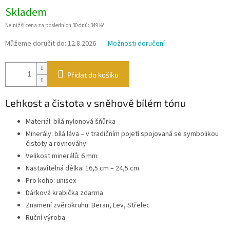
Měrná
Skladem
cena:
Nejnižší cena za posledních 30 dnů: 349 Kč
Můžeme doručit do:
12.8.2026
Možnosti doručení
Přidat do košíku
Lehkost a čistota v sněhově bílém tónu
Materiál: bílá nylonová šňůrka
Minerály: bílá láva – v tradičním pojetí spojovaná se symbolikou
čistoty a rovnováhy
Velikost minerálů: 6 mm
Nastavitelná délka: 16,5 cm – 24,5 cm
Pro koho: unisex
Dárková krabička zdarma
Znamení zvěrokruhu: Beran, Lev, Střelec
Ruční výroba