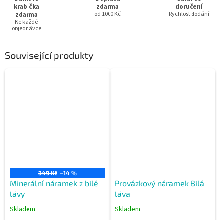
krabička
zdarma
doručení
zdarma
od 1000 Kč
Rychlost dodání
Ke každé
objednávce
Související produkty
349 Kč
–14 %
Minerální náramek z bílé
Provázkový náramek Bílá
lávy
láva
Skladem
Skladem