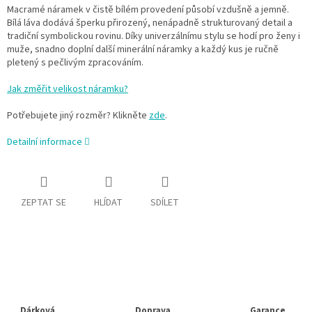
Macramé náramek v čistě bílém provedení působí vzdušně a jemně.
Bílá láva dodává šperku přirozený, nenápadně strukturovaný detail a
tradiční symbolickou rovinu. Díky univerzálnímu stylu se hodí pro ženy i
muže, snadno doplní další minerální náramky a každý kus je ručně
pletený s pečlivým zpracováním.
Jak změřit velikost náramku?
Potřebujete jiný rozměr? Klikněte
zde
.
Detailní informace
ZEPTAT SE
HLÍDAT
SDÍLET
Dárková
Doprava
Garance