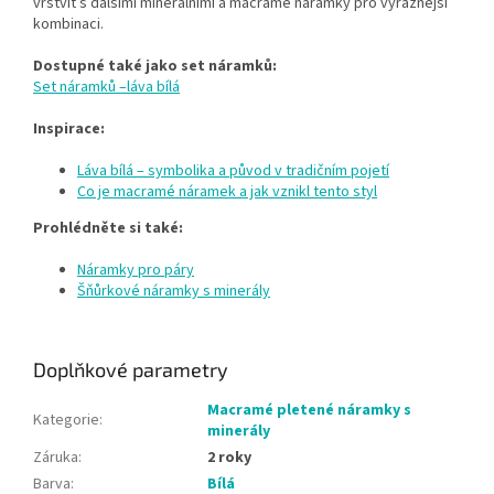
vrstvit s dalšími minerálními a macramé náramky pro výraznější
kombinaci.
Dostupné také jako set náramků:
Set náramků –láva bílá
Inspirace:
Láva bílá – symbolika a původ v tradičním pojetí
Co je macramé náramek a jak vznikl tento styl
Prohlédněte si také:
Náramky pro páry
Šňůrkové náramky s minerály
Doplňkové parametry
Macramé pletené náramky s
Kategorie
:
minerály
Záruka
:
2 roky
Barva
:
Bílá