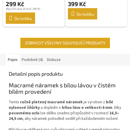
299 Kč
399 Kč
Nejnižší cena 30 dnů: 349 Kč
Do košíku
Do košíku
ZOBRAZIT VŠECHNY SOUVISEJÍCÍ PRODUKTY
Popis
Podobné (4)
Diskuze
Detailní popis produktu
Macramé náramek s bílou lávou v čistém
bílém provedení
Tento
ručně pletený macramé náramek
je vyroben z
bílé
nylonové šňůrky
a doplněn o
bílou lávu o velikosti 6 mm
. Díky
posuvnému uzlu
lze délku snadno přizpůsobit v rozmezí
16,5–
24,5 cm
, aby náramek pohodlně seděl při každodenním nošení.
Bílá láva je oblíbená pro svůj přirozený vzhled a jemně pórovitou