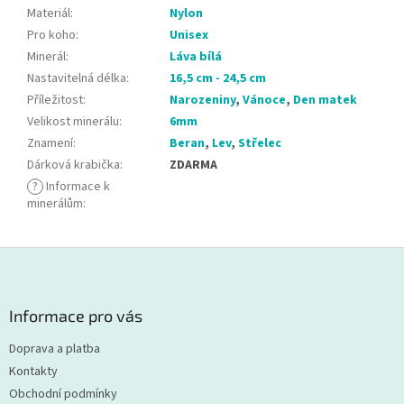
Materiál
:
Nylon
Pro koho
:
Unisex
Minerál
:
Láva bílá
Nastavitelná délka
:
16,5 cm - 24,5 cm
Příležitost
:
Narozeniny
,
Vánoce
,
Den matek
Velikost minerálu
:
6mm
Znamení
:
Beran
,
Lev
,
Střelec
Dárková krabička
:
ZDARMA
?
Informace k
minerálům
:
Z
á
p
a
Informace pro vás
t
Doprava a platba
í
Kontakty
Obchodní podmínky