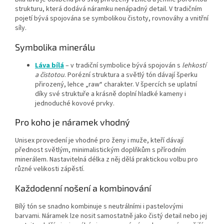
strukturu, která dodává náramku nenápadný detail. V tradičním
pojetí bývá spojována se symbolikou čistoty, rovnováhy a vnitřní
síly.
Symbolika minerálu
Láva bílá
– v tradiční symbolice bývá spojován s
lehkostí
a čistotou
. Porézní struktura a světlý tón dávají šperku
přirozený, lehce „raw“ charakter. V špercích se uplatní
díky své struktuře a krásně doplní hladké kameny i
jednoduché kovové prvky.
Pro koho je náramek vhodný
Unisex provedení je vhodné pro ženy i muže, kteří dávají
přednost světlým, minimalistickým doplňkům s přírodním
minerálem. Nastavitelná délka z něj dělá praktickou volbu pro
různé velikosti zápěstí.
Každodenní nošení a kombinování
Bílý tón se snadno kombinuje s neutrálními i pastelovými
barvami. Náramek lze nosit samostatně jako čistý detail nebo jej