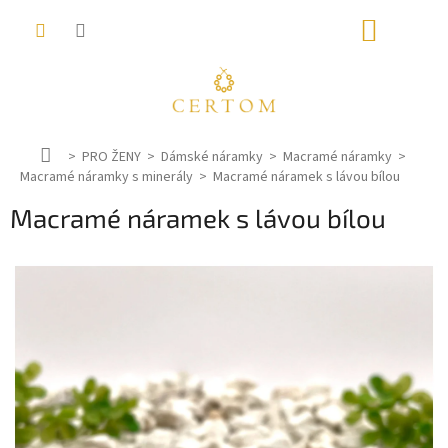
Přejít
NÁKUP
na
obsah
KOŠÍK
D
PRO ŽENY
Dámské náramky
Macramé náramky
Macramé náramky s minerály
o
Macramé náramek s lávou bílou
m
Macramé náramek s lávou bílou
ů