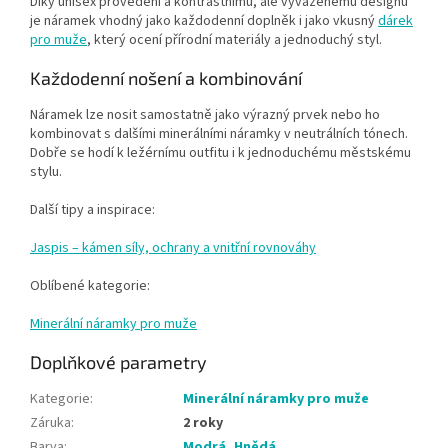
Díky unisex provedení a kontrastnímu, ale vyváženému designu
je náramek vhodný jako každodenní doplněk i jako vkusný
dárek
pro muže
, který ocení přírodní materiály a jednoduchý styl.
Každodenní nošení a kombinování
Náramek lze nosit samostatně jako výrazný prvek nebo ho
kombinovat s dalšími minerálními náramky v neutrálních tónech.
Dobře se hodí k ležérnímu outfitu i k jednoduchému městskému
stylu.
Další tipy a inspirace:
Jaspis – kámen síly, ochrany a vnitřní rovnováhy
Oblíbené kategorie:
Minerální náramky pro muže
Doplňkové parametry
Kategorie
:
Minerální náramky pro muže
Záruka
:
2 roky
Barva
:
Modrá
,
Hnědá