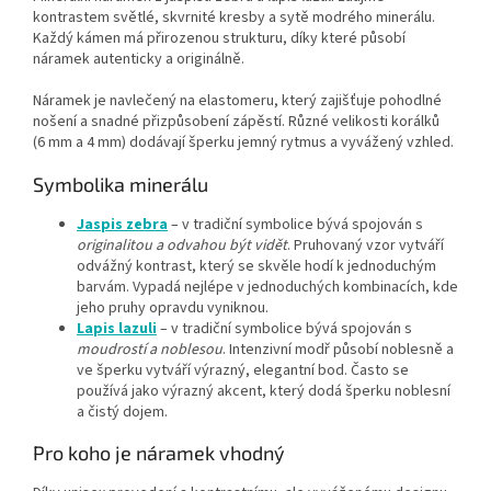
kontrastem světlé, skvrnité kresby a sytě modrého minerálu.
Každý kámen má přirozenou strukturu, díky které působí
náramek autenticky a originálně.
Náramek je navlečený na elastomeru, který zajišťuje pohodlné
nošení a snadné přizpůsobení zápěstí. Různé velikosti korálků
(6 mm a 4 mm) dodávají šperku jemný rytmus a vyvážený vzhled.
Symbolika minerálu
Jaspis zebra
– v tradiční symbolice bývá spojován s
originalitou a odvahou být vidět
. Pruhovaný vzor vytváří
odvážný kontrast, který se skvěle hodí k jednoduchým
barvám. Vypadá nejlépe v jednoduchých kombinacích, kde
jeho pruhy opravdu vyniknou.
Lapis lazuli
– v tradiční symbolice bývá spojován s
moudrostí a noblesou
. Intenzivní modř působí noblesně a
ve šperku vytváří výrazný, elegantní bod. Často se
používá jako výrazný akcent, který dodá šperku noblesní
a čistý dojem.
Pro koho je náramek vhodný