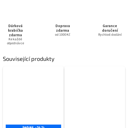
Dárková
Doprava
Garance
krabička
zdarma
doručení
zdarma
od 1000 Kč
Rychlost dodání
Ke každé
objednávce
Související produkty
349 Kč
–14 %