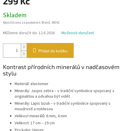
299 Kč
Měrná
Skladem
cena:
Nejnižší cena za posledních 30 dnů: 349 Kč
Můžeme doručit do:
12.8.2026
Možnosti doručení
Přidat do košíku
Kontrast přírodních minerálů v nadčasovém
stylu
Materiál: elastomer
Minerály: Jaspis zebra – v tradiční symbolice spojovaný s
originalitou a odvahou být vidět
Minerály: Lapis lazuli – v tradiční symbolice spojovaný s
moudrostí a noblesou
Velikost minerálů: 6 mm, 4 mm
Velikost: 17 cm – 19 cm
Pro koho: Unisex