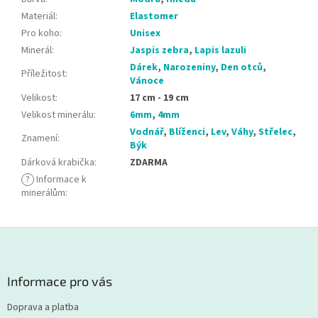
Materiál
:
Elastomer
Pro koho
:
Unisex
Minerál
:
Jaspis zebra
,
Lapis lazuli
Dárek
,
Narozeniny
,
Den otců
,
Příležitost
:
Vánoce
Velikost
:
17 cm - 19 cm
Velikost minerálu
:
6mm
,
4mm
Vodnář
,
Blíženci
,
Lev
,
Váhy
,
Střelec
,
Znamení
:
Býk
Dárková krabička
:
ZDARMA
?
Informace k
minerálům
:
Z
á
p
a
Informace pro vás
t
Doprava a platba
í