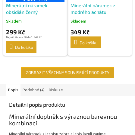
Minerální náramek -
Minerální náramek z
obsidián černý
modrého achátu
Skladem
Skladem
299 Kč
349 Kč
Nejnižší cena 30 dnů: 349 Kč
Do košíku
Do košíku
ZOBRAZIT VŠECHNY SOUVISEJÍCÍ PRODUKTY
Popis
Podobné (4)
Diskuze
Detailní popis produktu
Minerální doplněk s výraznou barevnou
kombinací
Minerální náramek z jaspisu zebra a lapis lazuli zaujme