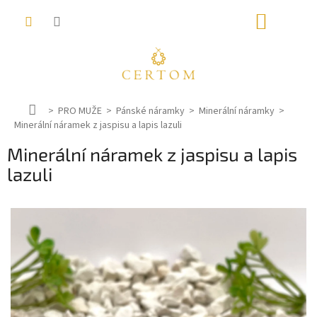
Přejít
NÁKUP
na
obsah
KOŠÍK
D
PRO MUŽE
Pánské náramky
Minerální náramky
Minerální náramek z jaspisu a lapis lazuli
o
m
Minerální náramek z jaspisu a lapis
ů
lazuli