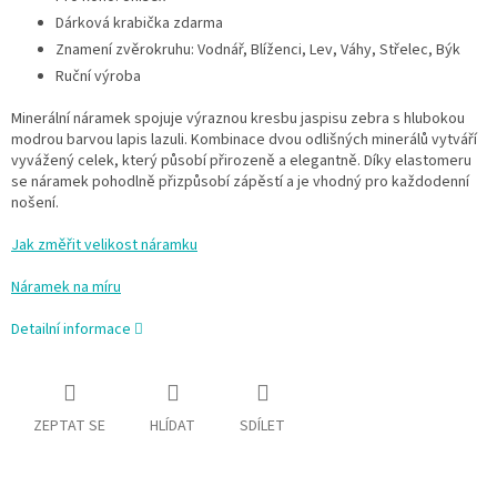
Dárková krabička zdarma
Znamení zvěrokruhu: Vodnář, Blíženci, Lev, Váhy, Střelec, Býk
Ruční výroba
Minerální náramek spojuje výraznou kresbu jaspisu zebra s hlubokou
modrou barvou lapis lazuli. Kombinace dvou odlišných minerálů vytváří
vyvážený celek, který působí přirozeně a elegantně. Díky elastomeru
se náramek pohodlně přizpůsobí zápěstí a je vhodný pro každodenní
nošení.
Jak změřit velikost náramku
Náramek na míru
Detailní informace
ZEPTAT SE
HLÍDAT
SDÍLET