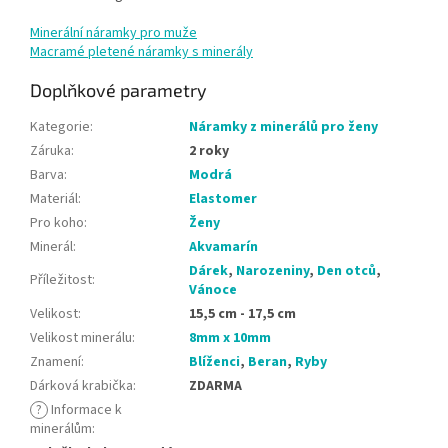
Minerální náramky pro muže
Macramé pletené náramky s minerály
Doplňkové parametry
Kategorie
:
Náramky z minerálů pro ženy
Záruka
:
2 roky
Barva
:
Modrá
Materiál
:
Elastomer
Pro koho
:
Ženy
Minerál
:
Akvamarín
Dárek
,
Narozeniny
,
Den otců
,
Příležitost
:
Vánoce
Velikost
:
15,5 cm - 17,5 cm
Velikost minerálu
:
8mm x 10mm
Znamení
:
Blíženci
,
Beran
,
Ryby
Dárková krabička
:
ZDARMA
?
Informace k
minerálům
: