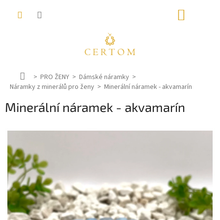
Přejít
NÁKUP
na
obsah
KOŠÍK
D
PRO ŽENY
Dámské náramky
Náramky z minerálů pro ženy
o
Minerální náramek - akvamarín
m
Minerální náramek - akvamarín
ů