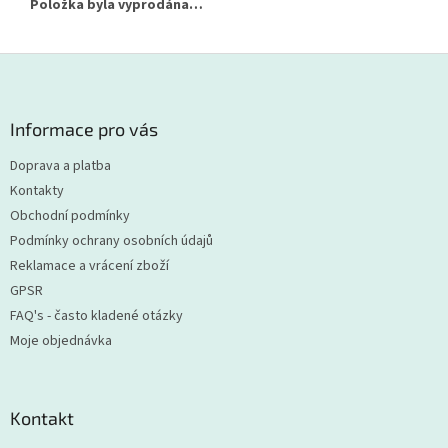
Položka byla vyprodána…
Z
á
p
a
Informace pro vás
t
Doprava a platba
í
Kontakty
Obchodní podmínky
Podmínky ochrany osobních údajů
Reklamace a vrácení zboží
GPSR
FAQ's - často kladené otázky
Moje objednávka
Kontakt