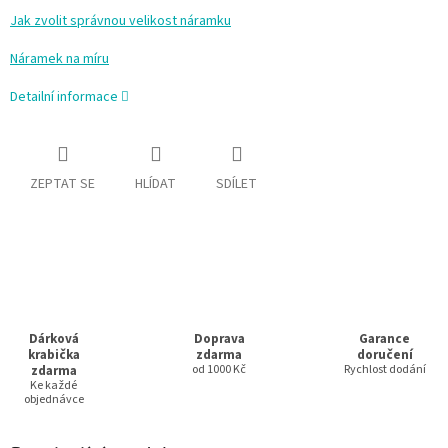
Jak zvolit správnou velikost náramku
Náramek na míru
Detailní informace
ZEPTAT SE
HLÍDAT
SDÍLET
Dárková
Doprava
Garance
krabička
zdarma
doručení
zdarma
od 1000 Kč
Rychlost dodání
Ke každé
objednávce