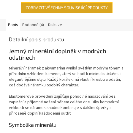
ZOBRAZIT VŠECHNY SOUVISEJÍCÍ PRODUKTY
Popis
Podobné (4)
Diskuze
Detailní popis produktu
Jemný minerální doplněk v modrých
odstínech
Minerální náramek z akvamarínu vyniká světlým modrým tónem a
přírodním vzhledem kamene, který se hodí k minimalistickému i
elegantnějšímu stylu. Každý korálek má vlastní kresbu a odstín,
což dodává náramku osobitý charakter.
Elastomerové provedení zajišťuje pohodlné nasazování bez
zapínání a příjemné nošení během celého dne. Díky kompaktní
velikosti se náramek snadno kombinuje s dalšími šperky a
přirozeně doplní každodenní outfit.
Symbolika minerálu