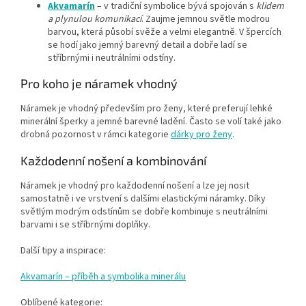
Akvamarín
– v tradiční symbolice bývá spojován s
klidem
a plynulou komunikací
. Zaujme jemnou světle modrou
barvou, která působí svěže a velmi elegantně. V špercích
se hodí jako jemný barevný detail a dobře ladí se
stříbrnými i neutrálními odstíny.
Pro koho je náramek vhodný
Náramek je vhodný především pro ženy, které preferují lehké
minerální šperky a jemné barevné ladění. Často se volí také jako
drobná pozornost v rámci kategorie
dárky pro ženy
.
Každodenní nošení a kombinování
Náramek je vhodný pro každodenní nošení a lze jej nosit
samostatně i ve vrstvení s dalšími elastickými náramky. Díky
světlým modrým odstínům se dobře kombinuje s neutrálními
barvami i se stříbrnými doplňky.
Další tipy a inspirace:
Akvamarín – příběh a symbolika minerálu
Oblíbené kategorie: