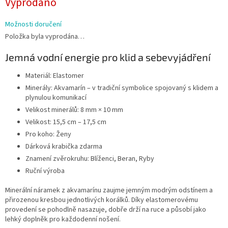
Vyprodáno
cena:
Možnosti doručení
Položka byla vyprodána…
Jemná vodní energie pro klid a sebevyjádření
Materiál: Elastomer
Minerály: Akvamarín – v tradiční symbolice spojovaný s klidem a
plynulou komunikací
Velikost minerálů: 8 mm × 10 mm
Velikost: 15,5 cm – 17,5 cm
Pro koho: Ženy
Dárková krabička zdarma
Znamení zvěrokruhu: Blíženci, Beran, Ryby
Ruční výroba
Minerální náramek z akvamarínu zaujme jemným modrým odstínem a
přirozenou kresbou jednotlivých korálků. Díky elastomerovému
provedení se pohodlně nasazuje, dobře drží na ruce a působí jako
lehký doplněk pro každodenní nošení.