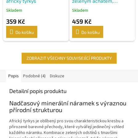
africký tyrkys
zeleným achátem,
africkým tyrkysem a
Skladem
Skladem
stříbrnými prvky
359 Kč
459 Kč
Do košíku
Do košíku
ZOBRAZIT VŠECHNY SOUVISEJÍCÍ PRODUKTY
Popis
Podobné (4)
Diskuze
Detailní popis produktu
Nadčasový minerální náramek s výraznou
přírodní strukturou
Africký tyrkys je oblíbený pro svou charakteristickou kresbu a
přirozené barevné přechody, které vytvářejí jedinečný vzhled
každého náramku. Kombinace zelených odstínů s tmavšími