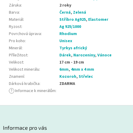
Záruka
:
2 roky
Barva
:
Černá
,
Zelená
Materiál
:
Stříbro Ag925
,
Elastomer
Ryzost
:
Ag 925/1000
Povrchová úprava
:
Rhodium
Pro koho
:
Unisex
Minerál
:
Tyrkys africký
Příležitost
:
Dárek
,
Narozeniny
,
Vánoce
Velikost
:
17 cm - 19 cm
Velikost minerálu
:
6mm
,
4mm x 4 mm
Znamení
:
Kozoroh
,
Střelec
Dárková krabička
:
ZDARMA
?
Informace k minerálům
:
Z
á
p
a
Informace pro vás