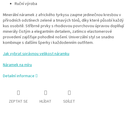
Ruční výroba
Minerální náramek z afrického tyrkysu zaujme jedinečnou kresbou v
přírodních odstínech zelené a tmavých tónů, díky které působí každý
kus osobitě. Stříbrné prvky s rhodiovou povrchovou úpravou doplňují
minerály čistým a elegantním detailem, zatímco elastomerové
provedení zajišťuje pohodlné nošení. Univerzální styl se snadno
kombinuje s dalšími šperky i každodenním outfitem.
Jak vybrat správnou velikost náramku
Náramek na míru
Detailní informace
ZEPTAT SE
HLÍDAT
SDÍLET