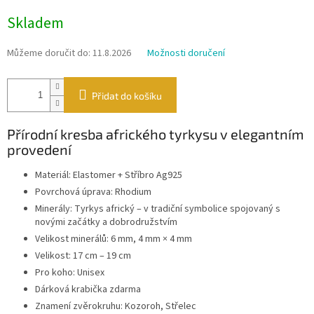
Měrná
Skladem
cena:
Můžeme doručit do:
11.8.2026
Možnosti doručení
Přidat do košíku
Přírodní kresba afrického tyrkysu v elegantním
provedení
Materiál: Elastomer + Stříbro Ag925
Povrchová úprava: Rhodium
Minerály: Tyrkys africký – v tradiční symbolice spojovaný s
novými začátky a dobrodružstvím
Velikost minerálů: 6 mm, 4 mm × 4 mm
Velikost: 17 cm – 19 cm
Pro koho: Unisex
Dárková krabička zdarma
Znamení zvěrokruhu: Kozoroh, Střelec