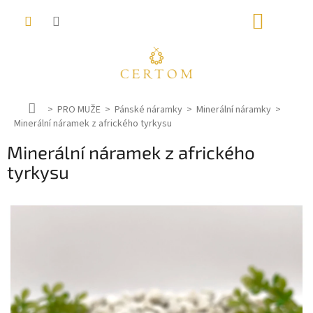
Přejít
NÁKUP
na
obsah
KOŠÍK
D
PRO MUŽE
Pánské náramky
Minerální náramky
Minerální náramek z afrického tyrkysu
o
m
Minerální náramek z afrického
ů
tyrkysu