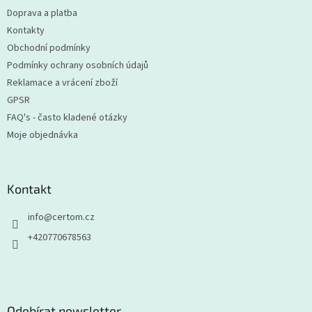
t
Doprava a platba
í
Kontakty
Obchodní podmínky
Podmínky ochrany osobních údajů
Reklamace a vrácení zboží
GPSR
FAQ's - často kladené otázky
Moje objednávka
Kontakt
info
@
certom.cz
+420770678563
Odebírat newsletter