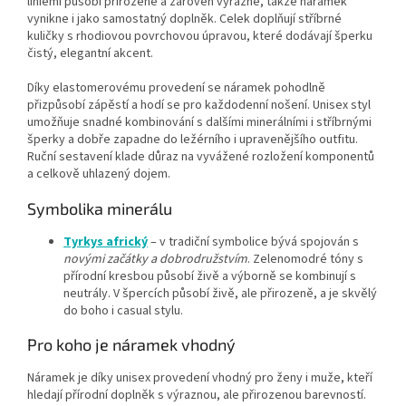
liniemi působí přirozeně a zároveň výrazně, takže náramek
vynikne i jako samostatný doplněk. Celek doplňují stříbrné
kuličky s rhodiovou povrchovou úpravou, které dodávají šperku
čistý, elegantní akcent.
Díky elastomerovému provedení se náramek pohodlně
přizpůsobí zápěstí a hodí se pro každodenní nošení. Unisex styl
umožňuje snadné kombinování s dalšími minerálními i stříbrnými
šperky a dobře zapadne do ležérního i upravenějšího outfitu.
Ruční sestavení klade důraz na vyvážené rozložení komponentů
a celkově uhlazený dojem.
Symbolika minerálu
Tyrkys africký
– v tradiční symbolice bývá spojován s
novými začátky a dobrodružstvím
. Zelenomodré tóny s
přírodní kresbou působí živě a výborně se kombinují s
neutrály. V špercích působí živě, ale přirozeně, a je skvělý
do boho i casual stylu.
Pro koho je náramek vhodný
Náramek je díky unisex provedení vhodný pro ženy i muže, kteří
hledají přírodní doplněk s výraznou, ale přirozenou barevností.