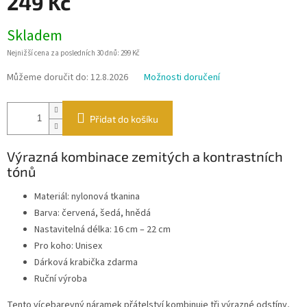
249 Kč
Měrná
Skladem
cena:
Nejnižší cena za posledních 30 dnů: 299 Kč
Můžeme doručit do:
12.8.2026
Možnosti doručení
Přidat do košíku
Výrazná kombinace zemitých a kontrastních
tónů
Materiál: nylonová tkanina
Barva: červená, šedá, hnědá
Nastavitelná délka: 16 cm – 22 cm
Pro koho: Unisex
Dárková krabička zdarma
Ruční výroba
Tento vícebarevný náramek přátelství kombinuje tři výrazné odstíny,