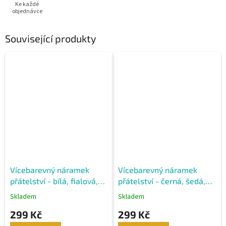
Ke každé
objednávce
Související produkty
Vícebarevný náramek
Vícebarevný náramek
přátelství - bílá, fialová,
přátelství - černá, šedá,
modrá
modrá
Skladem
Skladem
299 Kč
299 Kč