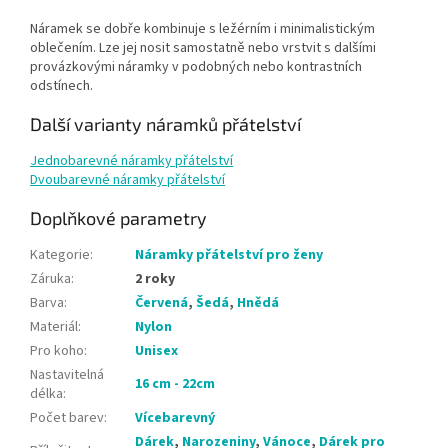
Náramek se dobře kombinuje s ležérním i minimalistickým
oblečením. Lze jej nosit samostatně nebo vrstvit s dalšími
provázkovými náramky v podobných nebo kontrastních
odstínech.
Další varianty náramků přátelství
Jednobarevné náramky přátelství
Dvoubarevné náramky přátelství
Doplňkové parametry
Kategorie
:
Náramky přátelství pro ženy
Záruka
:
2 roky
Barva
:
Červená
,
Šedá
,
Hnědá
Materiál
:
Nylon
Pro koho
:
Unisex
Nastavitelná
16 cm - 22cm
délka
:
Počet barev
:
Vícebarevný
Dárek
,
Narozeniny
,
Vánoce
,
Dárek pro