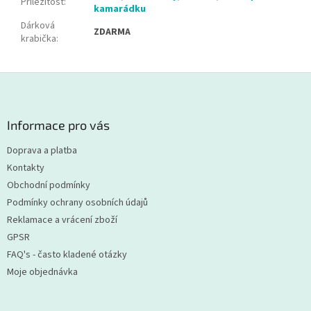
Příležitost
:
kamarádku
Dárková
ZDARMA
krabička
:
Z
á
p
a
Informace pro vás
t
Doprava a platba
í
Kontakty
Obchodní podmínky
Podmínky ochrany osobních údajů
Reklamace a vrácení zboží
GPSR
FAQ's - často kladené otázky
Moje objednávka