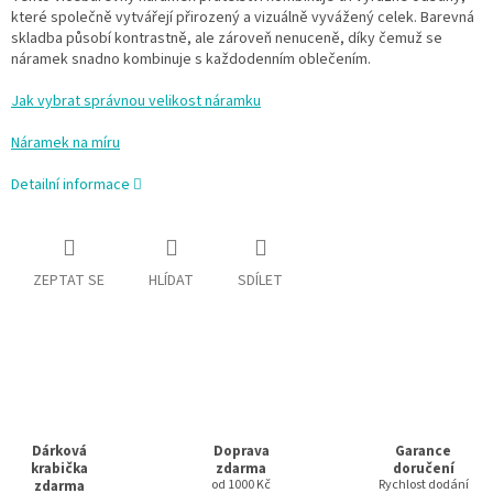
které společně vytvářejí přirozený a vizuálně vyvážený celek. Barevná
skladba působí kontrastně, ale zároveň nenuceně, díky čemuž se
náramek snadno kombinuje s každodenním oblečením.
Jak vybrat správnou velikost náramku
Náramek na míru
Detailní informace
ZEPTAT SE
HLÍDAT
SDÍLET
Dárková
Doprava
Garance
krabička
zdarma
doručení
zdarma
od 1000 Kč
Rychlost dodání