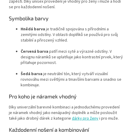
zápěstí. Díky unisex provedení je vhodný pro ženy i muže a hodí
se pro každodenní nošení.
Symbolika barvy
Hnědá barva
je tradičně spojována s přírodními a
zemitými odstíny. V oblasti doplňků se používá pro svůj
stabilní a přirozený vzhled.
Červená barva
patří mezi syté a výrazné odstíny. V
designu náramků se uplatňuje jako kontrastní prvek, který
přitahuje pozornost.
Šedá barva
je neutrální tón, který vytváří vizuální
rovnováhu mezi světlými a tmavšími barvami a snadno se
kombinuje.
Pro koho je náramek vhodný
Díky univerzální barevné kombinaci a jednoduchému provedení
je náramek vhodný jako nenápadný doplněk a může posloužit
také jako drobný dárek z kategorie
dárky pro ženy
i pro muže.
Každodenní nošení a kombinování