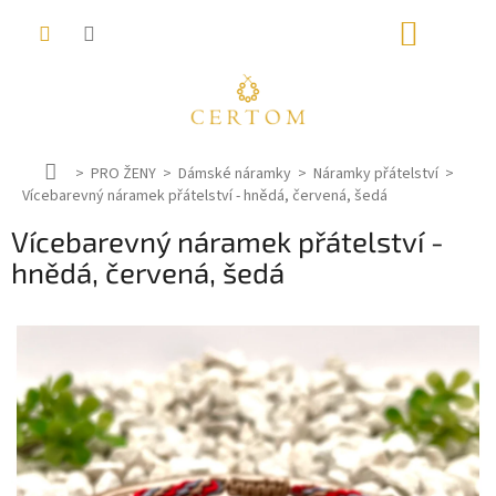
Přejít
NÁKUP
na
obsah
KOŠÍK
D
PRO ŽENY
Dámské náramky
Náramky přátelství
Vícebarevný náramek přátelství - hnědá, červená, šedá
o
m
Vícebarevný náramek přátelství -
ů
hnědá, červená, šedá