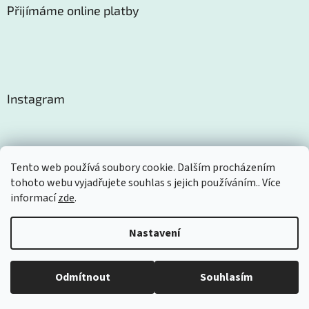
Přijímáme online platby
Instagram
Tento web používá soubory cookie. Dalším procházením
tohoto webu vyjadřujete souhlas s jejich používáním.. Více
Sledovat na Instagramu
informací
zde
.
Nastavení
Vytvořil Shoptet
Odmítnout
Souhlasím
Copyright 2026
Certom
. Všechna práva vyhrazena.