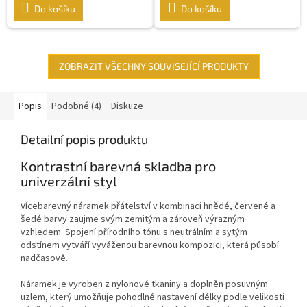
Do košíku
Do košíku
ZOBRAZIT VŠECHNY SOUVISEJÍCÍ PRODUKTY
Popis
Podobné (4)
Diskuze
Detailní popis produktu
Kontrastní barevná skladba pro
univerzální styl
Vícebarevný náramek přátelství v kombinaci hnědé, červené a
šedé barvy zaujme svým zemitým a zároveň výrazným
vzhledem. Spojení přírodního tónu s neutrálním a sytým
odstínem vytváří vyváženou barevnou kompozici, která působí
nadčasově.
Náramek je vyroben z nylonové tkaniny a doplněn posuvným
uzlem, který umožňuje pohodlné nastavení délky podle velikosti