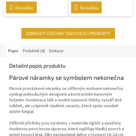
Do košíku
Do košíku
ZOBRAZIT VŠECHNY SOUVISEJÍCÍ PRODUKTY
Popis
Podobné (4)
Diskuze
Detailní popis produktu
Párové náramky se symbolem nekonečna
Párové provázkové náramky se stříbrným motivem nekonečna
vynikají jednoduchým designem a kontrastním barevným
řešením. Kombinace bílé a modré nylonové šňůrky vytváří dvě
odlišné, ale vzájemně sladěné varianty, které spolu vizuálně
dobře fungují.
Stříbrné přívěsky jsou vyrobeny z materiálu Ag925 a opatřeny
rhodiovou povrchovou úpravou, která zajišťuje hladký povrch a
jemný kovový lesk. Díky nastavitelné délce v rozmezí 16–24 cm