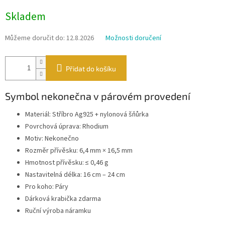
Měrná
Skladem
cena:
Můžeme doručit do:
12.8.2026
Možnosti doručení
Přidat do košíku
Symbol nekonečna v párovém provedení
Materiál: Stříbro Ag925 + nylonová šňůrka
Povrchová úprava: Rhodium
Motiv: Nekonečno
Rozměr přívěsku: 6,4 mm × 16,5 mm
Hmotnost přívěsku: ≤ 0,46 g
Nastavitelná délka: 16 cm – 24 cm
Pro koho: Páry
Dárková krabička zdarma
Ruční výroba náramku