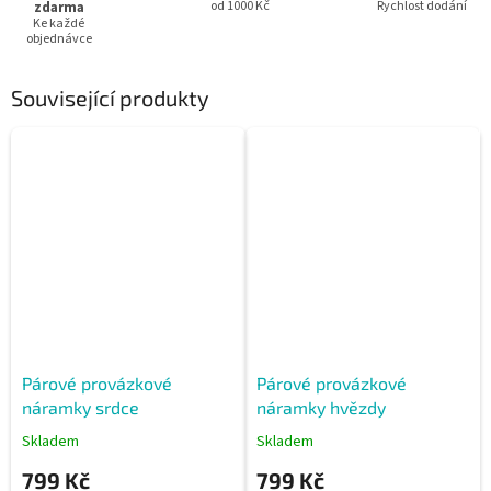
zdarma
od 1000 Kč
Rychlost dodání
Ke každé
objednávce
Související produkty
Párové provázkové
Párové provázkové
náramky srdce
náramky hvězdy
Skladem
Skladem
799 Kč
799 Kč