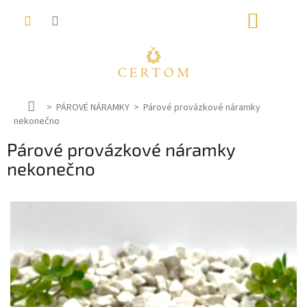
Přejít
NÁKUP
na
obsah
KOŠÍK
D
PÁROVÉ NÁRAMKY
Párové provázkové náramky
nekonečno
o
m
Párové provázkové náramky
ů
nekonečno