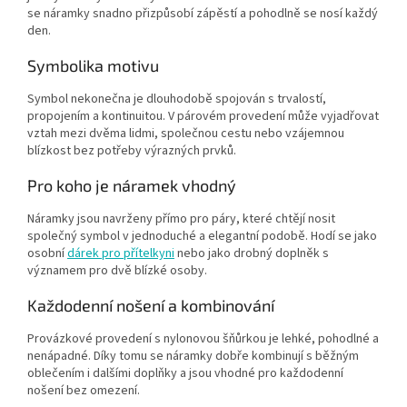
se náramky snadno přizpůsobí zápěstí a pohodlně se nosí každý
den.
Symbolika motivu
Symbol nekonečna je dlouhodobě spojován s trvalostí,
propojením a kontinuitou. V párovém provedení může vyjadřovat
vztah mezi dvěma lidmi, společnou cestu nebo vzájemnou
blízkost bez potřeby výrazných prvků.
Pro koho je náramek vhodný
Náramky jsou navrženy přímo pro páry, které chtějí nosit
společný symbol v jednoduché a elegantní podobě. Hodí se jako
osobní
dárek pro přítelkyni
nebo jako drobný doplněk s
významem pro dvě blízké osoby.
Každodenní nošení a kombinování
Provázkové provedení s nylonovou šňůrkou je lehké, pohodlné a
nenápadné. Díky tomu se náramky dobře kombinují s běžným
oblečením i dalšími doplňky a jsou vhodné pro každodenní
nošení bez omezení.