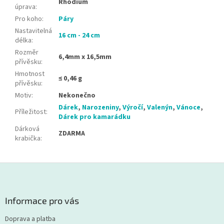
Rhodium
úprava
:
Pro koho
:
Páry
Nastavitelná
16 cm - 24 cm
délka
:
Rozměr
6,4mm x 16,5mm
přívěsku
:
Hmotnost
≤ 0,46 g
přívěsku
:
Motiv
:
Nekonečno
Dárek
,
Narozeniny
,
Výročí
,
Valenýn
,
Vánoce
,
Příležitost
:
Dárek pro kamarádku
Dárková
ZDARMA
krabička
:
Z
á
p
a
Informace pro vás
t
Doprava a platba
í