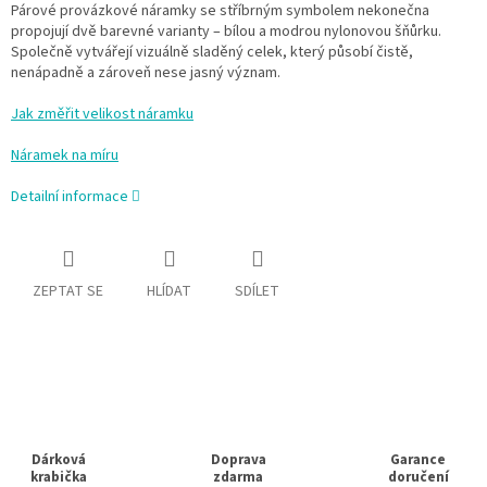
Párové provázkové náramky se stříbrným symbolem nekonečna
propojují dvě barevné varianty – bílou a modrou nylonovou šňůrku.
Společně vytvářejí vizuálně sladěný celek, který působí čistě,
nenápadně a zároveň nese jasný význam.
Jak změřit velikost náramku
Náramek na míru
Detailní informace
ZEPTAT SE
HLÍDAT
SDÍLET
Dárková
Doprava
Garance
krabička
zdarma
doručení