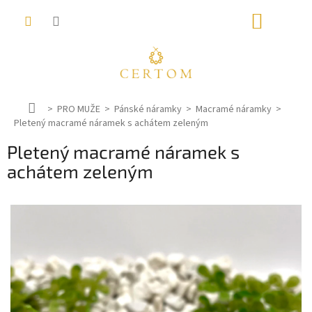
Přejít
NÁKUP
na
obsah
KOŠÍK
D
PRO MUŽE
Pánské náramky
Macramé náramky
Pletený macramé náramek s achátem zeleným
o
m
Pletený macramé náramek s
ů
achátem zeleným