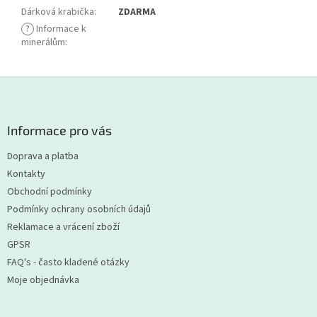
Dárková krabička
:
ZDARMA
?
Informace k
minerálům
:
Z
á
p
a
Informace pro vás
t
Doprava a platba
í
Kontakty
Obchodní podmínky
Podmínky ochrany osobních údajů
Reklamace a vrácení zboží
GPSR
FAQ's - často kladené otázky
Moje objednávka