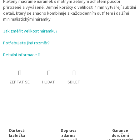
Pletený macramé náramek s matným zeleným achátem působí
přirozeně a vyváženě. Jemné korálky o velikosti 4 mm vytvářejí subtilní
detail, který se snadno kombinuje s každodenním outfitem i dalšími
minimalistickými náramky.
Jak změřit velikost náramku?
Potřebujete jiný rozměr?
Detailní informace
ZEPTAT SE
HLÍDAT
SDÍLET
Dárková
Doprava
Garance
krabička
zdarma
doručení