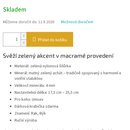
Měrná
Skladem
cena:
Můžeme doručit do:
11.8.2026
Možnosti doručení
Přidat do košíku
Svěží zelený akcent v macramé provedení
Materiál: zelená nylonová šňůrka
Minerál: matný zelený achát – tradičně spojovaný s harmonií a
vnitřní stabilitou
Velikost minerálu: 4 mm
Nastavitelná délka: 17,5 cm – 25,5 cm
Pro koho: Unisex
Dárková krabička zdarma
Znamení: Rak, Býk
Ruční výroba