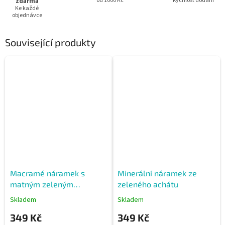
zdarma
od 1000 Kč
Rychlost dodání
Ke každé
objednávce
Související produkty
Macramé náramek s
Minerální náramek ze
matným zeleným
zeleného achátu
Achátem
Skladem
Skladem
349 Kč
349 Kč