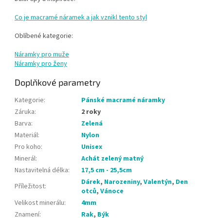
Co je macramé náramek a jak vznikl tento styl
Oblíbené kategorie:
Náramky pro muže
Náramky pro ženy
Doplňkové parametry
Kategorie
:
Pánské macramé náramky
Záruka
:
2 roky
Barva
:
Zelená
Materiál
:
Nylon
Pro koho
:
Unisex
Minerál
:
Achát zelený matný
Nastavitelná délka
:
17,5 cm - 25,5cm
Dárek
,
Narozeniny
,
Valentýn
,
Den
Příležitost
:
otců
,
Vánoce
Velikost minerálu
:
4mm
Znamení
:
Rak
,
Býk