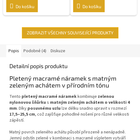
Do košíku
Do košíku
ZOBRAZIT VŠECHNY SOUVISEJÍCÍ PRODUKTY
Popis
Podobné (4)
Diskuze
Detailní popis produktu
Pletený macramé náramek s matným
zeleným achátem v přírodním tónu
Tento
pletený macramé náramek
kombinuje
zelenou
nylonovou šňůrku
s
matným zeleným achátem o velikosti 4
mm
. Díky
posuvnému uzlu
lze délku snadno upravit v rozmezí
17,5–25,5 cm
, což zajišťuje pohodlné nošení pro různé velikosti
zápěstí.
Matný povrch zeleného achátu působí přirozeně a nenápadně.
Jemný odstín zelené v kombinaci s macramé výpletem vytváří