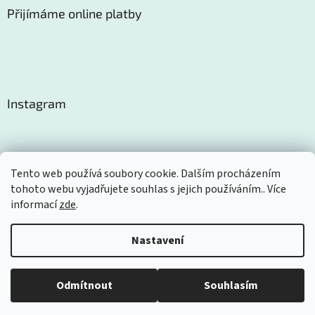
Přijímáme online platby
Instagram
Tento web používá soubory cookie. Dalším procházením
tohoto webu vyjadřujete souhlas s jejich používáním.. Více
Sledovat na Instagramu
informací
zde
.
Nastavení
Vytvořil Shoptet
Odmítnout
Souhlasím
Copyright 2026
Certom
. Všechna práva vyhrazena.