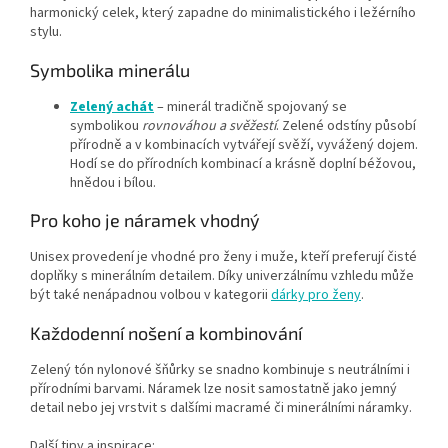
harmonický celek, který zapadne do minimalistického i ležérního
stylu.
Symbolika minerálu
Zelený achát
– minerál tradičně spojovaný se
symbolikou
rovnováhou a svěžestí
. Zelené odstíny působí
přírodně a v kombinacích vytvářejí svěží, vyvážený dojem.
Hodí se do přírodních kombinací a krásně doplní béžovou,
hnědou i bílou.
Pro koho je náramek vhodný
Unisex provedení je vhodné pro ženy i muže, kteří preferují čisté
doplňky s minerálním detailem. Díky univerzálnímu vzhledu může
být také nenápadnou volbou v kategorii
dárky pro ženy
.
Každodenní nošení a kombinování
Zelený tón nylonové šňůrky se snadno kombinuje s neutrálními i
přírodními barvami. Náramek lze nosit samostatně jako jemný
detail nebo jej vrstvit s dalšími macramé či minerálními náramky.
Další tipy a inspirace: