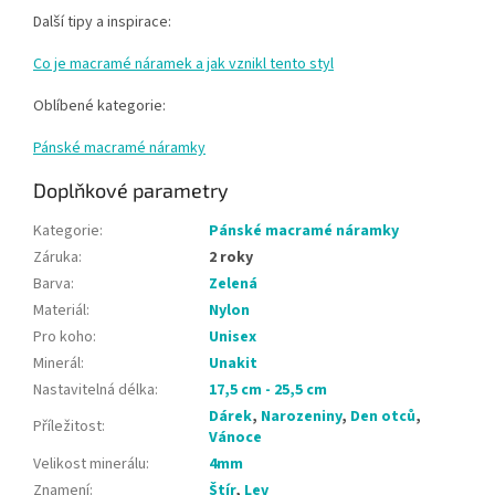
Další tipy a inspirace:
Co je macramé náramek a jak vznikl tento styl
Oblíbené kategorie:
Pánské macramé náramky
Doplňkové parametry
Kategorie
:
Pánské macramé náramky
Záruka
:
2 roky
Barva
:
Zelená
Materiál
:
Nylon
Pro koho
:
Unisex
Minerál
:
Unakit
Nastavitelná délka
:
17,5 cm - 25,5 cm
Dárek
,
Narozeniny
,
Den otců
,
Příležitost
:
Vánoce
Velikost minerálu
:
4mm
Znamení
:
Štír
,
Lev