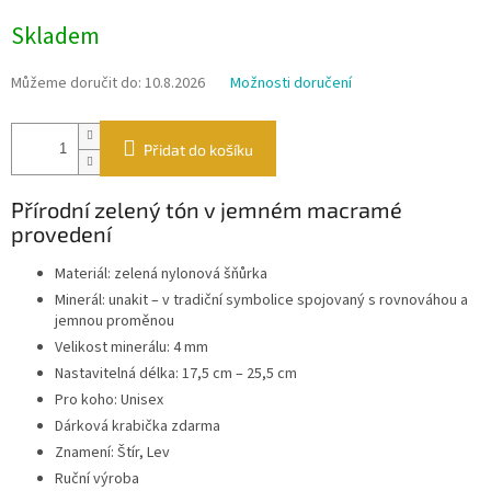
Měrná
Skladem
cena:
Můžeme doručit do:
10.8.2026
Možnosti doručení
Přidat do košíku
Přírodní zelený tón v jemném macramé
provedení
Materiál: zelená nylonová šňůrka
Minerál: unakit – v tradiční symbolice spojovaný s rovnováhou a
jemnou proměnou
Velikost minerálu: 4 mm
Nastavitelná délka: 17,5 cm – 25,5 cm
Pro koho: Unisex
Dárková krabička zdarma
Znamení: Štír, Lev
Ruční výroba