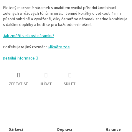
Pletený macramé náramek s unakitem vyniká přírodní kombinací
zelených a růžových tónů minerálu. Jemné korálky o velikosti 4 mm
působí subtilně a vyváženě, díky čemuž se náramek snadno kombinuje
s dalšími doplňky a hodí se pro každodenní nošení.
Jak změřit velikost náramku?
Potřebujete jiný rozměr?
Klikněte zde
.
Detailní informace
ZEPTAT SE
HLÍDAT
SDÍLET
Dárková
Doprava
Garance