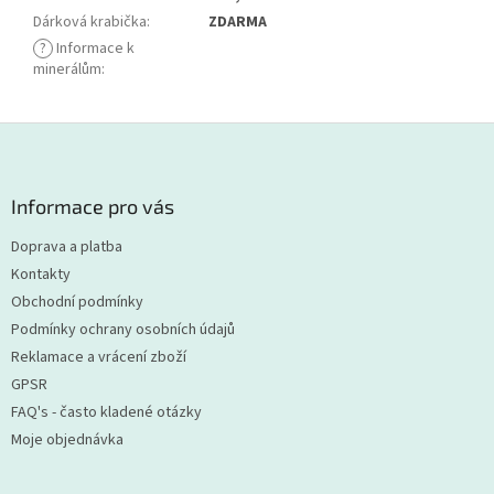
Dárková krabička
:
ZDARMA
?
Informace k
minerálům
:
Z
á
p
a
Informace pro vás
t
Doprava a platba
í
Kontakty
Obchodní podmínky
Podmínky ochrany osobních údajů
Reklamace a vrácení zboží
GPSR
FAQ's - často kladené otázky
Moje objednávka