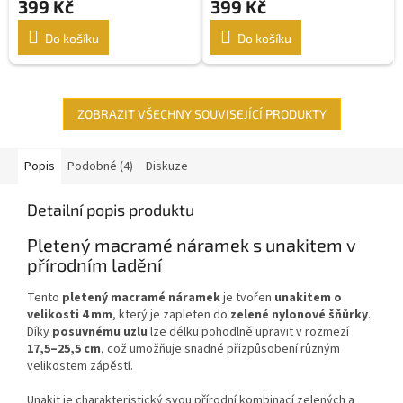
399 Kč
399 Kč
Do košíku
Do košíku
ZOBRAZIT VŠECHNY SOUVISEJÍCÍ PRODUKTY
Popis
Podobné (4)
Diskuze
Detailní popis produktu
Pletený macramé náramek s unakitem v
přírodním ladění
Tento
pletený macramé náramek
je tvořen
unakitem o
velikosti 4 mm
, který je zapleten do
zelené nylonové šňůrky
.
Díky
posuvnému uzlu
lze délku pohodlně upravit v rozmezí
17,5–25,5 cm
, což umožňuje snadné přizpůsobení různým
velikostem zápěstí.
Unakit je charakteristický svou přírodní kombinací zelených a