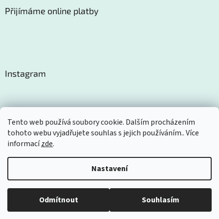
Přijímáme online platby
Instagram
Tento web používá soubory cookie. Dalším procházením
tohoto webu vyjadřujete souhlas s jejich používáním.. Více
Sledovat na Instagramu
informací
zde
.
Nastavení
Vytvořil Shoptet
Odmítnout
Souhlasím
Copyright 2026
Certom
. Všechna práva vyhrazena.