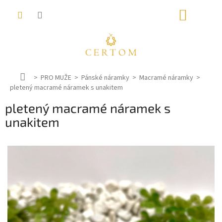
Přejít
NÁKUP
na
obsah
KOŠÍK
D
PRO MUŽE
Pánské náramky
Macramé náramky
pletený macramé náramek s unakitem
o
m
pletený macramé náramek s
ů
unakitem