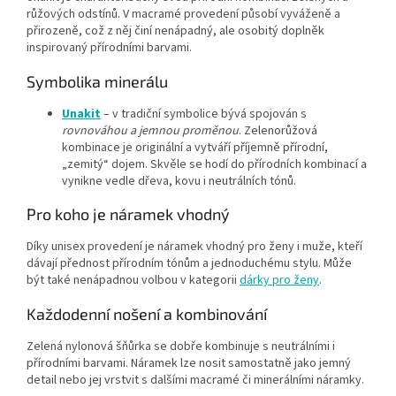
růžových odstínů. V macramé provedení působí vyváženě a
přirozeně, což z něj činí nenápadný, ale osobitý doplněk
inspirovaný přírodními barvami.
Symbolika minerálu
Unakit
– v tradiční symbolice bývá spojován s
rovnováhou a jemnou proměnou
. Zelenorůžová
kombinace je originální a vytváří příjemně přírodní,
„zemitý“ dojem. Skvěle se hodí do přírodních kombinací a
vynikne vedle dřeva, kovu i neutrálních tónů.
Pro koho je náramek vhodný
Díky unisex provedení je náramek vhodný pro ženy i muže, kteří
dávají přednost přírodním tónům a jednoduchému stylu. Může
být také nenápadnou volbou v kategorii
dárky pro ženy
.
Každodenní nošení a kombinování
Zelená nylonová šňůrka se dobře kombinuje s neutrálními i
přírodními barvami. Náramek lze nosit samostatně jako jemný
detail nebo jej vrstvit s dalšími macramé či minerálními náramky.