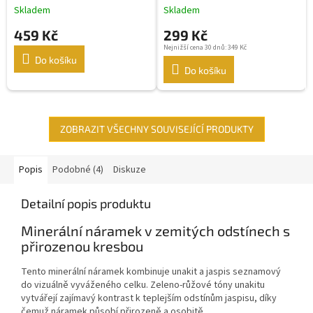
stříbrnými komponenty
Skladem
Skladem
459 Kč
299 Kč
Nejnižší cena 30 dnů: 349 Kč
Do košíku
Do košíku
ZOBRAZIT VŠECHNY SOUVISEJÍCÍ PRODUKTY
Popis
Podobné (4)
Diskuze
Detailní popis produktu
Minerální náramek v zemitých odstínech s
přirozenou kresbou
Tento minerální náramek kombinuje unakit a jaspis seznamový
do vizuálně vyváženého celku. Zeleno-růžové tóny unakitu
vytvářejí zajímavý kontrast k teplejším odstínům jaspisu, díky
čemuž náramek působí přirozeně a osobitě.