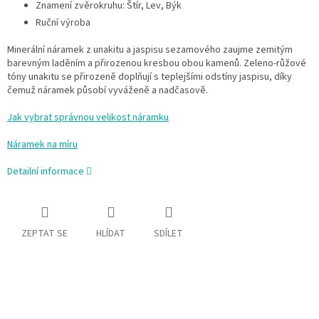
Znamení zvěrokruhu: Štír, Lev, Býk
Ruční výroba
Minerální náramek z unakitu a jaspisu sezamového zaujme zemitým
barevným laděním a přirozenou kresbou obou kamenů. Zeleno-růžové
tóny unakitu se přirozeně doplňují s teplejšími odstíny jaspisu, díky
čemuž náramek působí vyváženě a nadčasově.
Jak vybrat správnou velikost náramku
Náramek na míru
Detailní informace
ZEPTAT SE
HLÍDAT
SDÍLET