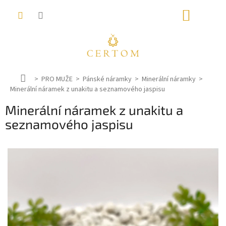
Přejít
NÁKUP
na
obsah
KOŠÍK
D
PRO MUŽE
Pánské náramky
Minerální náramky
Minerální náramek z unakitu a seznamového jaspisu
o
m
Minerální náramek z unakitu a
ů
seznamového jaspisu