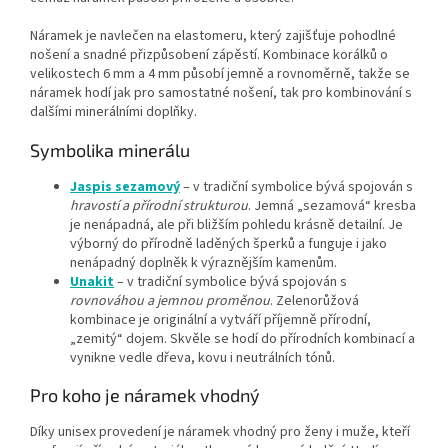
Náramek je navlečen na elastomeru, který zajišťuje pohodlné
nošení a snadné přizpůsobení zápěstí. Kombinace korálků o
velikostech 6 mm a 4 mm působí jemně a rovnoměrně, takže se
náramek hodí jak pro samostatné nošení, tak pro kombinování s
dalšími minerálními doplňky.
Symbolika minerálu
Jaspis sezamový
– v tradiční symbolice bývá spojován s
hravostí a přírodní strukturou
. Jemná „sezamová“ kresba
je nenápadná, ale při bližším pohledu krásně detailní. Je
výborný do přírodně laděných šperků a funguje i jako
nenápadný doplněk k výraznějším kamenům.
Unakit
– v tradiční symbolice bývá spojován s
rovnováhou a jemnou proměnou
. Zelenorůžová
kombinace je originální a vytváří příjemně přírodní,
„zemitý“ dojem. Skvěle se hodí do přírodních kombinací a
vynikne vedle dřeva, kovu i neutrálních tónů.
Pro koho je náramek vhodný
Díky unisex provedení je náramek vhodný pro ženy i muže, kteří