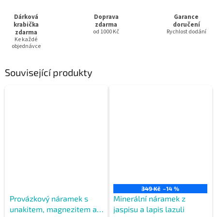
Dárková
Doprava
Garance
krabička
zdarma
doručení
zdarma
od 1000 Kč
Rychlost dodání
Ke každé
objednávce
Související produkty
349 Kč
–14 %
Provázkový náramek s
Minerální náramek z
unakitem, magnezitem a
jaspisu a lapis lazuli