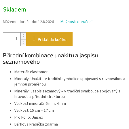
Měrná
Skladem
cena:
Můžeme doručit do:
12.8.2026
Možnosti doručení
Přidat do košíku
Přírodní kombinace unakitu a jaspisu
seznamového
Materiál: elastomer
Minerály: Unakit – v tradiční symbolice spojovaný s rovnováhou a
jemnou proměnou
Minerály: Jaspis sezamový – v tradiční symbolice spojovaný s
hravostí a přírodní strukturou
Velikost minerálů: 6 mm, 4 mm
Velikost: 15 cm – 17 cm
Pro koho: Unisex
Dárková krabička zdarma