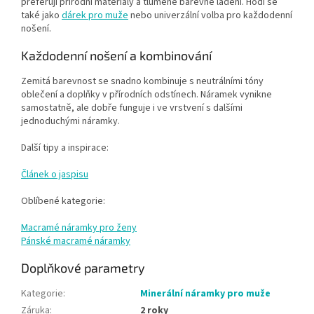
preferují přírodní materiály a tlumené barevné ladění. Hodí se
také jako
dárek pro muže
nebo univerzální volba pro každodenní
nošení.
Každodenní nošení a kombinování
Zemitá barevnost se snadno kombinuje s neutrálními tóny
oblečení a doplňky v přírodních odstínech. Náramek vynikne
samostatně, ale dobře funguje i ve vrstvení s dalšími
jednoduchými náramky.
Další tipy a inspirace:
Článek o jaspisu
Oblíbené kategorie:
Macramé náramky pro ženy
Pánské macramé náramky
Doplňkové parametry
Kategorie
:
Minerální náramky pro muže
Záruka
:
2 roky