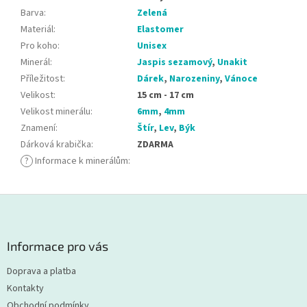
Barva
:
Zelená
Materiál
:
Elastomer
Pro koho
:
Unisex
Minerál
:
Jaspis sezamový
,
Unakit
Příležitost
:
Dárek
,
Narozeniny
,
Vánoce
Velikost
:
15 cm - 17 cm
Velikost minerálu
:
6mm
,
4mm
Znamení
:
Štír
,
Lev
,
Býk
Dárková krabička
:
ZDARMA
?
Informace k minerálům
:
Z
á
p
a
Informace pro vás
t
Doprava a platba
í
Kontakty
Obchodní podmínky