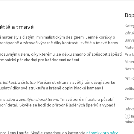
Dop
ětlé a tmavé
Kate
Záru
ní materiály s čistým, minimalistickým designem. Jemné korálky o
Barv
í nenápadně a zároveň výrazně díky kontrastu světlé a tmavé barvy.
Mater
 posuvným uzlem, díky kterému lze délku snadno přizpůsobit zápěstí.
Pro 
harmonický pár vhodný pro každodenní nošení.
Miner
Nasta
Příle
 s
lehkostí a čistotou
. Porézní struktura a světlý tón dávají šperku
uplatní díky své struktuře a krásně doplní hladké kameny i
Velik
Znam
án s
silou a zemitým charakterem
. Tmavá porézní textura působí
odní detail. Skvěle se hodí do přírodně laděných šperků a vypadá
Dárk
?
I
mine
 pro ženy i muže. Skvěle zapadnou do kategorie
náramky pro páry
,