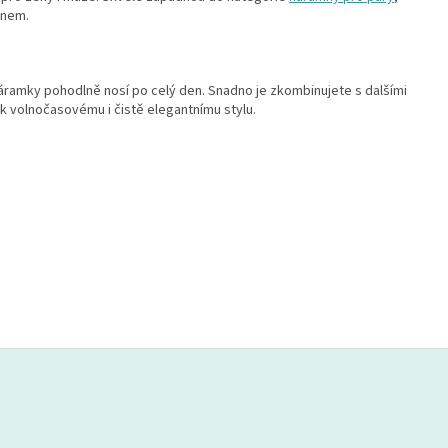
gnem.
áramky pohodlně nosí po celý den. Snadno je zkombinujete s dalšími
k volnočasovému i čistě elegantnímu stylu.