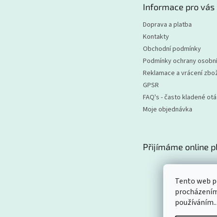
Informace pro vás
í
Doprava a platba
Kontakty
Obchodní podmínky
Podmínky ochrany osobní
Reklamace a vrácení zbož
GPSR
FAQ's - často kladené ot
Moje objednávka
Přijímáme online p
Tento web po
procházením 
používáním..