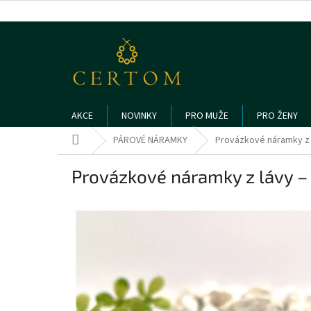
Přejít
na
obsah
AKCE
NOVINKY
PRO MUŽE
PRO ŽENY
Domů
PÁROVÉ NÁRAMKY
Provázkové náramky z l
Provázkové náramky z lávy – 