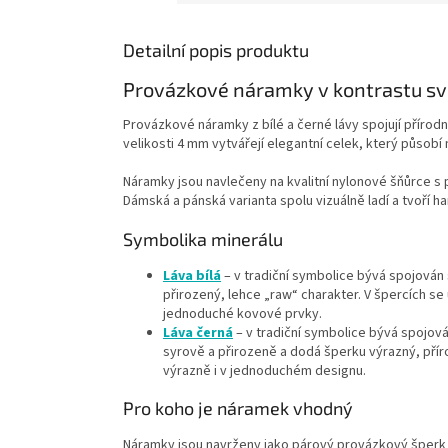
Detailní popis produktu
Provázkové náramky v kontrastu sv
Provázkové náramky z bílé a černé lávy spojují přírod
velikosti 4 mm vytvářejí elegantní celek, který působ
Náramky jsou navlečeny na kvalitní nylonové šňůrce s
Dámská a pánská varianta spolu vizuálně ladí a tvoří 
Symbolika minerálu
Láva bílá
– v tradiční symbolice bývá spojován
přirozený, lehce „raw“ charakter. V špercích se 
jednoduché kovové prvky.
Láva černá
– v tradiční symbolice bývá spojov
syrově a přirozeně a dodá šperku výrazný, přír
výrazně i v jednoduchém designu.
Pro koho je náramek vhodný
Náramky jsou navrženy jako párový provázkový šperk