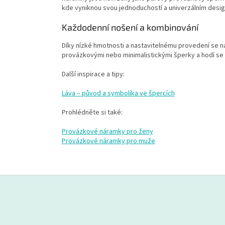
kde vyniknou svou jednoduchostí a univerzálním desi
Každodenní nošení a kombinování
Díky nízké hmotnosti a nastavitelnému provedení se n
provázkovými nebo minimalistickými šperky a hodí se 
Další inspirace a tipy:
Láva – původ a symbolika ve špercích
Prohlédněte si také:
Provázkové náramky pro ženy
Provázkové náramky pro muže
Z
á
p
a
t