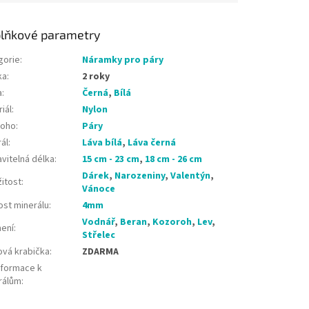
lňkové parametry
gorie
:
Náramky pro páry
ka
:
2 roky
a
:
Černá
,
Bílá
iál
:
Nylon
koho
:
Páry
ál
:
Láva bílá
,
Láva černá
vitelná délka
:
15 cm - 23 cm
,
18 cm - 26 cm
Dárek
,
Narozeniny
,
Valentýn
,
žitost
:
Vánoce
ost minerálu
:
4mm
Vodnář
,
Beran
,
Kozoroh
,
Lev
,
ení
:
Střelec
ová krabička
:
ZDARMA
nformace k
rálům
: