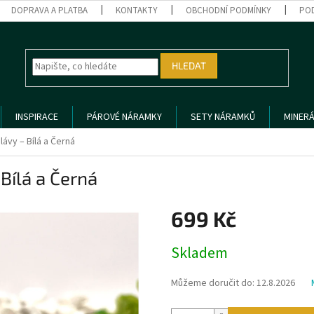
DOPRAVA A PLATBA
KONTAKTY
OBCHODNÍ PODMÍNKY
PO
HLEDAT
INSPIRACE
PÁROVÉ NÁRAMKY
SETY NÁRAMKŮ
MINERÁ
ávy – Bílá a Černá
Bílá a Černá
699 Kč
Měrná
Skladem
cena:
Můžeme doručit do:
12.8.2026