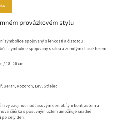
íku
 jemném provázkovém stylu
iční symbolice spojovaný s lehkostí a čistotou
adiční symbolice spojovaný s silou a zemitým charakterem
cm / 18–26 cm
, Beran, Kozoroh, Lev, Střelec
né lávy zaujmou nadčasovým černobílým kontrastem a
onová šňůrka s posuvným uzlem umožňuje snadné
 po celý den.