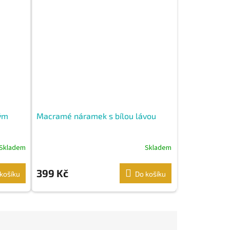
ým
Macramé náramek s bílou lávou
Skladem
Skladem
399 Kč
košíku
Do košíku