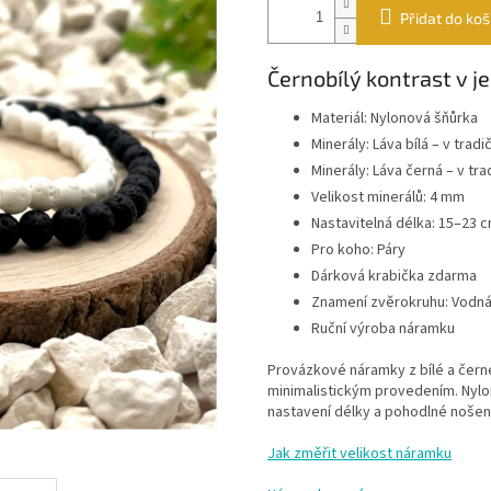
Přidat do koš
Černobílý kontrast v
Materiál: Nylonová šňůrka
Minerály: Láva bílá – v trad
Minerály: Láva černá – v tr
Velikost minerálů: 4 mm
Nastavitelná délka: 15–23 
Pro koho: Páry
Dárková krabička zdarma
Znamení zvěrokruhu: Vodnář
Ruční výroba náramku
Provázkové náramky z bílé a čer
minimalistickým provedením. Nyl
nastavení délky a pohodlné nošení
Jak změřit velikost náramku