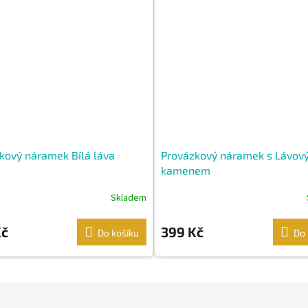
kový náramek Bílá láva
Provázkový náramek s Lávov
kamenem
Skladem
Kč
399 Kč
Do košíku
Do 