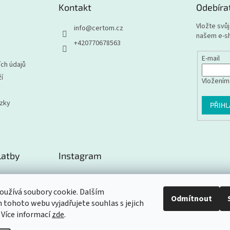
Kontakt
Odebíra
Vložte svů
info
@
certom.cz
našem e-s
+420770678563
E-mail
ch údajů
í
Vložením
ázky
PŘIHL
latby
Instagram
užívá soubory cookie. Dalším
Odmítnout
tohoto webu vyjadřujete souhlas s jejich
Sledovat na Instagramu
 Více informací
zde
.