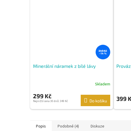
349 Kč
–14 %
Minerální náramek z bílé lávy
Prováz
Skladem
299 Kč
399 
Do košíku
Nejnižší cena 30 dnů: 349 Kč
Popis
Podobné (4)
Diskuze