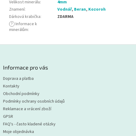
Velikost minerálu
:
4mm
Znamení
:
Vodnář
,
Beran
,
Kozoroh
Dárková krabička
:
ZDARMA
?
Informace k
minerálům
:
Z
á
p
a
Informace pro vás
t
Doprava a platba
í
Kontakty
Obchodní podmínky
Podmínky ochrany osobních údajů
Reklamace a vrácení zboží
GPSR
FAQ's - často kladené otázky
Moje objednávka