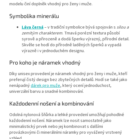
modelu činí doplněk vhodný pro ženy i muže.
Symbolika minerálu
Láva černá
– v tradiční symbolice bývá spojován s
silou a
zemitým charakterem
. Tmavá porézní textura působí
syrově a přirozeně a dodá šperku výrazný, přírodní detail.
Skvěle se hodí do přírodně laděných šperků a vypadá
výrazně i v jednoduchém designu.
Pro koho je náramek vhodný
Díky unisex provedení je náramek vhodný pro ženy i muže, kteří
preferují čistý design bez zbytečných detailů. Hodí se také jako
nenápadný
dárek pro muže
, který ocení jednoduchost,
univerzální barvu a snadné kombinování.
Každodenní nošení a kombinování
Odolná nylonová šňůrka a lehké provedení umožňují pohodlné
každodenní nošení. Náramek lze nosit samostatně jako
minimalistický prvek nebo jej kombinovat s dalšími
provázkovými či minerálními náramky pro vyvážený vrstvený
vzhled.