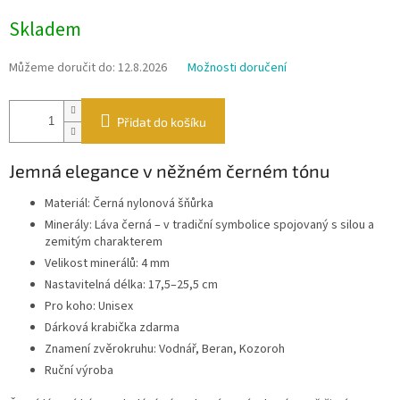
Měrná
Skladem
cena:
Můžeme doručit do:
12.8.2026
Možnosti doručení
Přidat do košíku
Jemná elegance v něžném černém tónu
Materiál: Černá nylonová šňůrka
Minerály: Láva černá – v tradiční symbolice spojovaný s silou a
zemitým charakterem
Velikost minerálů: 4 mm
Nastavitelná délka: 17,5–25,5 cm
Pro koho: Unisex
Dárková krabička zdarma
Znamení zvěrokruhu: Vodnář, Beran, Kozoroh
Ruční výroba