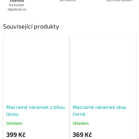
zdarma
od 1000 Kč
Rychlost dodání
Ke každé
objednávce
Související produkty
Macramé náramek s bílou
Macramé náramek láva
lávou
černá
Skladem
Skladem
399 Kč
369 Kč