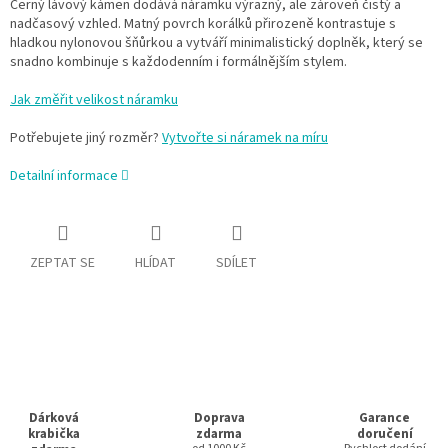
Černý lávový kámen dodává náramku výrazný, ale zároveň čistý a
nadčasový vzhled. Matný povrch korálků přirozeně kontrastuje s
hladkou nylonovou šňůrkou a vytváří minimalistický doplněk, který se
snadno kombinuje s každodenním i formálnějším stylem.
Jak změřit velikost náramku
Potřebujete jiný rozměr?
Vytvořte si náramek na míru
Detailní informace
ZEPTAT SE
HLÍDAT
SDÍLET
Dárková
Doprava
Garance
krabička
zdarma
doručení