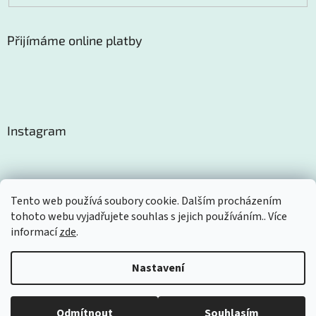
Přijímáme online platby
Instagram
Tento web používá soubory cookie. Dalším procházením
tohoto webu vyjadřujete souhlas s jejich používáním.. Více
Sledovat na Instagramu
informací
zde
.
Nastavení
Vytvořil Shoptet
Odmítnout
Souhlasím
Copyright 2026
Certom
. Všechna práva vyhrazena.