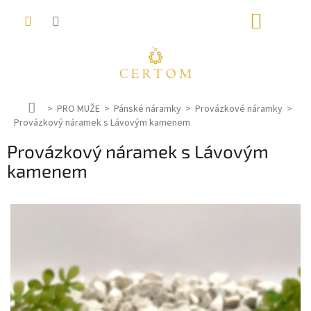
Přejít
NÁKUP
na
obsah
KOŠÍK
D
PRO MUŽE
Pánské náramky
Provázkové náramky
Provázkový náramek s Lávovým kamenem
o
m
Provázkový náramek s Lávovým
ů
kamenem