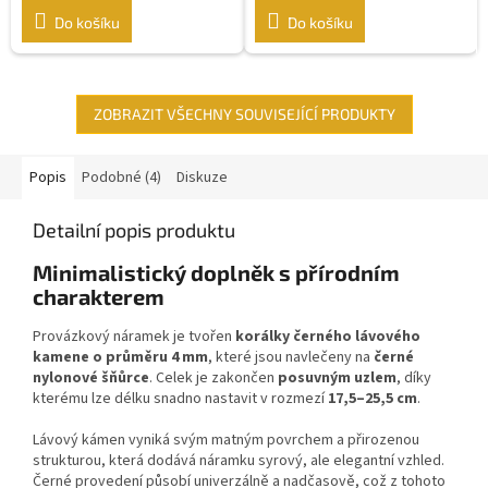
Do košíku
Do košíku
ZOBRAZIT VŠECHNY SOUVISEJÍCÍ PRODUKTY
Popis
Podobné (4)
Diskuze
Detailní popis produktu
Minimalistický doplněk s přírodním
charakterem
Provázkový náramek je tvořen
korálky černého lávového
kamene o průměru 4 mm
, které jsou navlečeny na
černé
nylonové šňůrce
. Celek je zakončen
posuvným uzlem
, díky
kterému lze délku snadno nastavit v rozmezí
17,5–25,5 cm
.
Lávový kámen vyniká svým matným povrchem a přirozenou
strukturou, která dodává náramku syrový, ale elegantní vzhled.
Černé provedení působí univerzálně a nadčasově, což z tohoto