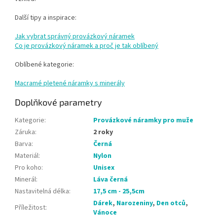
Další tipy a inspirace:
Jak vybrat správný provázkový náramek
Co je provázkový náramek a proč je tak oblíbený
Oblíbené kategorie:
Macramé pletené náramky s minerály
Doplňkové parametry
Kategorie
:
Provázkové náramky pro muže
Záruka
:
2 roky
Barva
:
Černá
Materiál
:
Nylon
Pro koho
:
Unisex
Minerál
:
Láva černá
Nastavitelná délka
:
17,5 cm - 25,5cm
Dárek
,
Narozeniny
,
Den otců
,
Příležitost
:
Vánoce