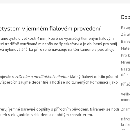
Dop
tystem v jemném fialovém provedení
Kate
Záru
ametystu o velikosti 4 mm, které se vyznačují tlumeným fialovým
Barv
tradičně využívané minerály ve šperkařství a je oblíbený pro svůj
Mater
ová nylonová šňůrka přirozeně navazuje na tón kamene a podtrhuje
Pro 
Miner
Nasta
délk
pojován s
ztišením a meditativní náladou
. Matný fialový odstín působí
V špercích zaujme decentně a hodí se do tlumených kombinací i jako
Příle
Velik
mine
Znam
eferují jemné barevné doplňky s přírodním původem. Náramek se hodí
perk s elegantním vzhledem a osobitým charakterem.
Dárk
krab