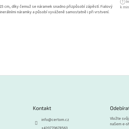
?
I
25 cm, díky čemuž se náramek snadno přizpůsobí zápěstí. Fialový
k mi
nerálními náramky a působí vyváženě samostatně i při vrstvení.
Kontakt
Odebíra
Vložte svů
info
@
certom.cz
našem e-s
+420770678563