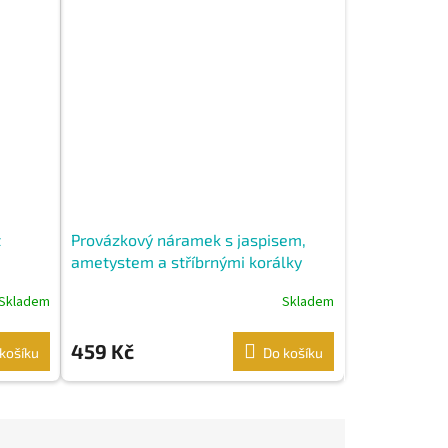
t
Provázkový náramek s jaspisem,
ametystem a stříbrnými korálky
Skladem
Skladem
459 Kč
košíku
Do košíku