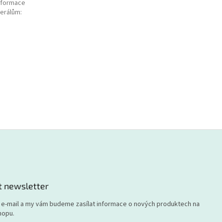
nformace
nerálům
:
t newsletter
j e-mail a my vám budeme zasílat informace o nových produktech na
hopu.