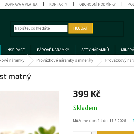
DOPRAVA A PLATBA
KONTAKTY
OBCHODNÍ PODMÍNKY
PO
HLEDAT
INSPIRACE
PÁROVÉ NÁRAMKY
SETY NÁRAMKŮ
MINERÁ
kové náramky
Provázkové náramky s minerály
Provázkový nár
st matný
399 Kč
Měrná
Skladem
cena:
Můžeme doručit do:
11.8.2026