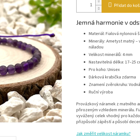
Přidat do koš
Jemná harmonie v odst
Materiál: Fialová nylonová 
Minerály: Ametyst matný – v
náladou
Velikost minerálů: 4 mm
Nastavitelná délka: 17–25 
Pro koho: Unisex
Dárková krabička zdarma
Znamení zvěrokruhu: Vodnář,
Ruční výroba
Provázkový náramek z matného a
přirozeným vzhledem minerálu. Fia
vyvážený celek vhodný pro každo
přizpůsobí zápěstí a působí decen
Jak změřit velikost náramku?