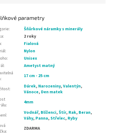
lňkové parametry
gorie
:
Šňůrkové náramky s minerály
ka
:
2 roky
a
:
Fialová
iál
:
Nylon
koho
:
Unisex
ál
:
Ametyst matný
vitelná
17 cm - 25 cm
a
:
Dárek
,
Narozeniny
,
Valentýn
,
žitost
:
Vánoce
,
Den matek
ost
4mm
rálu
:
Vodnář
,
Blíženci
,
Štír
,
Rak
,
Beran
,
ení
:
Váhy
,
Panna
,
Střelec
,
Ryby
ová
ZDARMA
ička
: