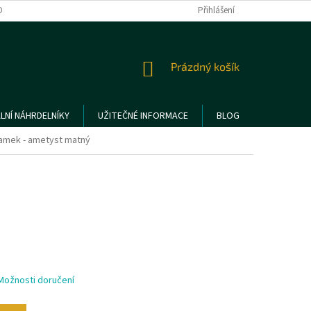
DMÍNKY OCHRANY OSOBNÍCH ÚDAJŮ
REKLAMACE A VRÁCENÍ ZBOŽÍ
Přihlášení
NÁKUPNÍ
Prázdný košík
KOŠÍK
LNÍ NÁHRDELNÍKY
UŽITEČNÉ INFORMACE
BLOG
amek - ametyst matný
Možnosti doručení