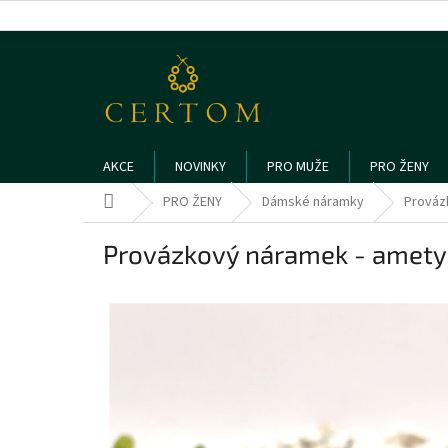
Přejít
na
obsah
AKCE
NOVINKY
PRO MUŽE
PRO ŽENY
Domů
PRO ŽENY
Dámské náramky
Prováz
Provázkový náramek - amety