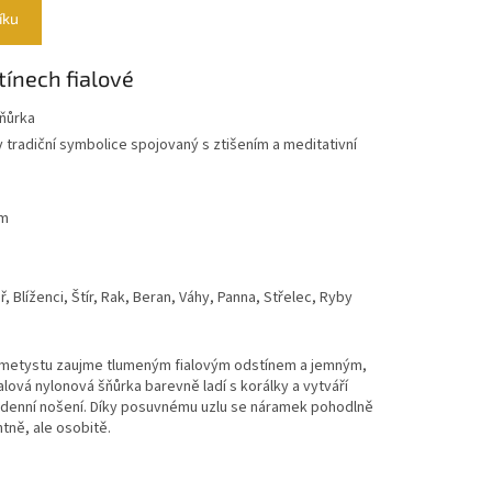
íku
ínech fialové
šňůrka
 tradiční symbolice spojovaný s ztišením a meditativní
cm
 Blíženci, Štír, Rak, Beran, Váhy, Panna, Střelec, Ryby
metystu zaujme tlumeným fialovým odstínem a jemným,
lová nylonová šňůrka barevně ladí s korálky a vytváří
denní nošení. Díky posuvnému uzlu se náramek pohodlně
tně, ale osobitě.