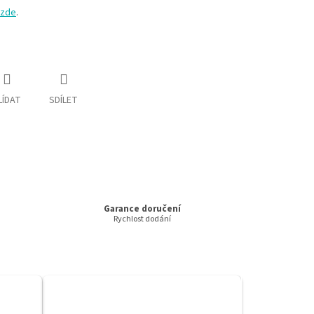
zde
.
LÍDAT
SDÍLET
Garance doručení
Rychlost dodání