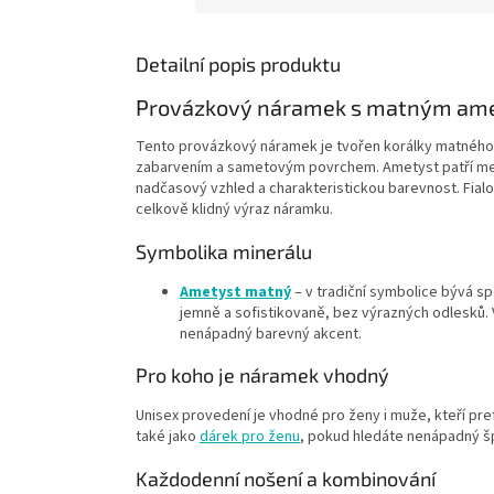
Detailní popis produktu
Provázkový náramek s matným ame
Tento provázkový náramek je tvořen korálky matného 
zabarvením a sametovým povrchem. Ametyst patří mezi 
nadčasový vzhled a charakteristickou barevnost. Fial
celkově klidný výraz náramku.
Symbolika minerálu
Ametyst matný
– v tradiční symbolice bývá s
jemně a sofistikovaně, bez výrazných odlesků. 
nenápadný barevný akcent.
Pro koho je náramek vhodný
Unisex provedení je vhodné pro ženy i muže, kteří pr
také jako
dárek pro ženu
, pokud hledáte nenápadný š
Každodenní nošení a kombinování