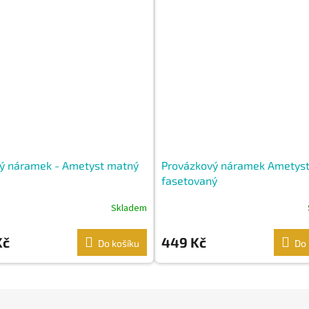
ný náramek - Ametyst matný
Provázkový náramek Ametys
fasetovaný
Skladem
Kč
449 Kč
Do košíku
Do 