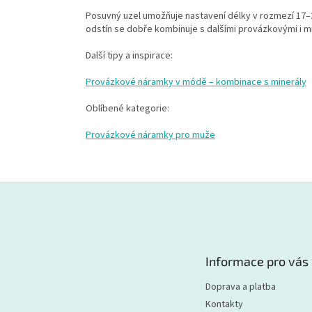
Posuvný uzel umožňuje nastavení délky v rozmezí 17–
odstín se dobře kombinuje s dalšími provázkovými i mi
Další tipy a inspirace:
Provázkové náramky v módě – kombinace s minerály
Oblíbené kategorie:
Provázkové náramky pro muže
Z
á
p
a
t
Informace pro vás
í
Doprava a platba
Kontakty