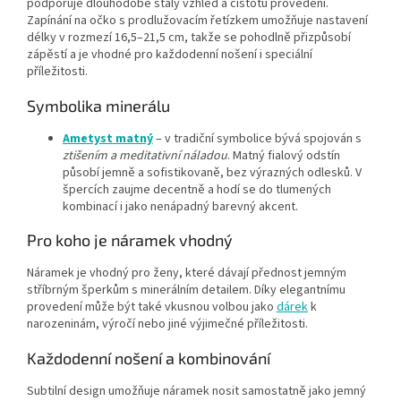
podporuje dlouhodobě stálý vzhled a čistotu provedení.
Zapínání na očko s prodlužovacím řetízkem umožňuje nastavení
délky v rozmezí 16,5–21,5 cm, takže se pohodlně přizpůsobí
zápěstí a je vhodné pro každodenní nošení i speciální
příležitosti.
Symbolika minerálu
Ametyst matný
– v tradiční symbolice bývá spojován s
ztišením a meditativní náladou
. Matný fialový odstín
působí jemně a sofistikovaně, bez výrazných odlesků. V
špercích zaujme decentně a hodí se do tlumených
kombinací i jako nenápadný barevný akcent.
Pro koho je náramek vhodný
Náramek je vhodný pro ženy, které dávají přednost jemným
stříbrným šperkům s minerálním detailem. Díky elegantnímu
provedení může být také vkusnou volbou jako
dárek
k
narozeninám, výročí nebo jiné výjimečné příležitosti.
Každodenní nošení a kombinování
Subtilní design umožňuje náramek nosit samostatně jako jemný