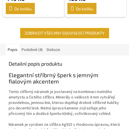
Do košíku
Do košíku
ZOBRAZIT VŠECHNY SOUVISEJÍCÍ PRODUKTY
Popis
Podobné (4)
Diskuze
Detailní popis produktu
Elegantní stříbrný šperk s jemným
fialovým akcentem
Tento stříbrný náramek je postavený na kombinaci matného
ametystu a čistého stříbra. Minerály o velikosti 4 mm vytvářejí
pravidelnou, jemnou linii, kterou doplňují drobné stříbrné kuličky
pro decentní lesk. Matná úprava kamene zvýrazňuje jeho
přirozený tón a dodává šperku klidný, sofistikovaný vzhled.
Náramek je vyroben ze stříbra Ag925 s rhodiovou úpravou, která