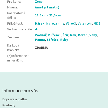
Pro koho
:
Ženy
Minerál
:
Ametyst matný
Nastavitelná
16,5 cm - 21,5 cm
délka
:
Příležitost
:
Dárek
,
Narozeniny
,
Výročí
,
Valentýn
,
MDŽ
Velikost minerálu
:
4mm
Vodnář
,
Blíženci
,
Štír
,
Rak
,
Beran
,
Váhy
,
Znamení
:
Panna
,
Střelec
,
Ryby
Dárková
ZDARMA
krabička
:
?
Informace k
minerálům
:
Z
á
p
a
Informace pro vás
t
Doprava a platba
í
Kontakty