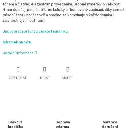
tónem a čistým, elegantním provedením. Drobné minerály o velikosti
4 mm doplňují jemné stříbrné kuličky a rhodiované zapínání, díky čemuž
působí šperk nadčasově a snadno se kombinuje s každodenním i
slavnostnějším outfitem.
Jak vybrat správnou velikost náramku
Náramek na míru
Detailní informace
ZEPTAT SE
HLÍDAT
SDÍLET
Dárková
Doprava
Garance
krabička
zdarma
doručení