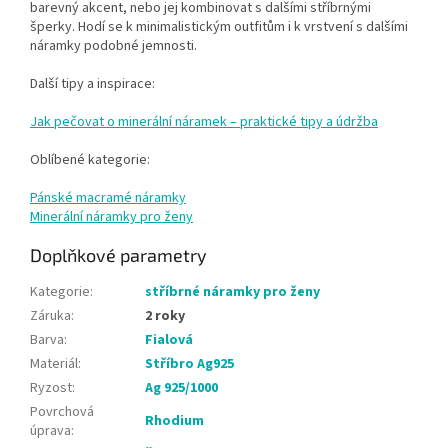
barevný akcent, nebo jej kombinovat s dalšími stříbrnými
šperky. Hodí se k minimalistickým outfitům i k vrstvení s dalšími
náramky podobné jemnosti.
Další tipy a inspirace:
Jak pečovat o minerální náramek – praktické tipy a údržba
Oblíbené kategorie:
Pánské macramé náramky
Minerální náramky pro ženy
Doplňkové parametry
Kategorie
:
stříbrné náramky pro ženy
Záruka
:
2 roky
Barva
:
Fialová
Materiál
:
Stříbro Ag925
Ryzost
:
Ag 925/1000
Povrchová
Rhodium
úprava
: