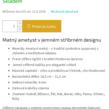
Skladem
cena:
Můžeme doručit do:
12.8.2026
Možnosti doručení
Přidat do košíku
Matný ametyst v jemném stříbrném designu
Minerály: Ametyst matný – v tradiční symbolice spojovaný s
ztišením a meditativní náladou
Pravé stříbro Ag925 s kvalitní rhodiovou úpravou
Jemné stříbrné kuličky pro elegantní vzhled
Klasické zapínání – očko a prodlužovací řetízek, vše rhodiované
Nastavitelná délka: 16,5 cm – 21,5 cm
Velikost minerálu: 4 mm
Dárková krabička zdarma
Znamení: Vodnář, Blíženci, Štír, Rak, Beran, Váhy, Panna, Střelec,
Ryby
Stříbrný náramek s matným ametystem zaujme decentním fialovým