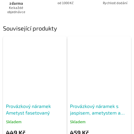
zdarma
od 1000 Kč
Rychlost dodání
Ke každé
objednávce
Související produkty
Provázkový náramek
Provázkový náramek s
Ametyst fasetovaný
jaspisem, ametystem a
stříbrnými korálky
Skladem
Skladem
449 Kč
459 Kč