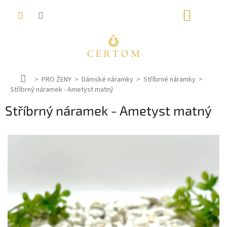
Přejít
NÁKUP
na
obsah
KOŠÍK
D
PRO ŽENY
Dámské náramky
Stříbrné náramky
Stříbrný náramek - Ametyst matný
o
m
Stříbrný náramek - Ametyst matný
ů