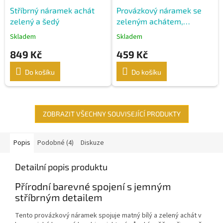
Stříbrný náramek achát
Provázkový náramek se
zelený a šedý
zeleným achátem,
africkým tyrkysem a
Skladem
Skladem
stříbrnými prvky
849 Kč
459 Kč
Do košíku
Do košíku
ZOBRAZIT VŠECHNY SOUVISEJÍCÍ PRODUKTY
Popis
Podobné (4)
Diskuze
Detailní popis produktu
Přírodní barevné spojení s jemným
stříbrným detailem
Tento provázkový náramek spojuje matný bílý a zelený achát v