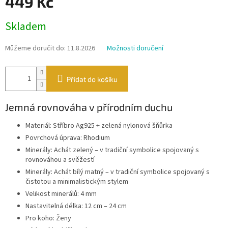
449 Kč
Měrná
Skladem
cena:
Můžeme doručit do:
11.8.2026
Možnosti doručení
Přidat do košíku
Jemná rovnováha v přírodním duchu
Materiál: Stříbro Ag925 + zelená nylonová šňůrka
Povrchová úprava: Rhodium
Minerály: Achát zelený – v tradiční symbolice spojovaný s
rovnováhou a svěžestí
Minerály: Achát bílý matný – v tradiční symbolice spojovaný s
čistotou a minimalistickým stylem
Velikost minerálů: 4 mm
Nastavitelná délka: 12 cm – 24 cm
Pro koho: Ženy