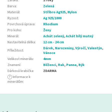
Záruka
:
2 roky
Barva
:
Zelená
Materiál
:
Stříbro Ag925
,
Nylon
Ryzost
:
Ag 925/1000
Povrchová úprava
:
Rhodium
Pro koho
:
Ženy
Minerál
:
Achát zelený
,
Achát bílý matný
Nastavitelná délka
:
12 cm - 24 cm
Dárek
,
Narozeniny
,
Výročí
,
Valentýn
,
Příležitost
:
Vánoce
Velikost minerálu
:
4mm
Znamení
:
Blíženci
,
Rak
,
Panna
,
Býk
Dárková krabička
:
ZDARMA
?
Informace k
minerálům
:
Z
á
p