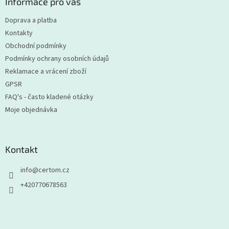
a
Informace pro vás
t
Doprava a platba
í
Kontakty
Obchodní podmínky
Podmínky ochrany osobních údajů
Reklamace a vrácení zboží
GPSR
FAQ's - často kladené otázky
Moje objednávka
Kontakt
info
@
certom.cz
+420770678563