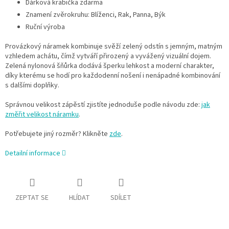
Dárková krabička zdarma
Znamení zvěrokruhu: Blíženci, Rak, Panna, Býk
Ruční výroba
Provázkový náramek kombinuje svěží zelený odstín s jemným, matným
vzhledem achátu, čímž vytváří přirozený a vyvážený vizuální dojem.
Zelená nylonová šňůrka dodává šperku lehkost a moderní charakter,
díky kterému se hodí pro každodenní nošení i nenápadné kombinování
s dalšími doplňky.
Správnou velikost zápěstí zjistíte jednoduše podle návodu zde:
jak
změřit velikost náramku
.
Potřebujete jiný rozměr? Klikněte
zde
.
Detailní informace
ZEPTAT SE
HLÍDAT
SDÍLET