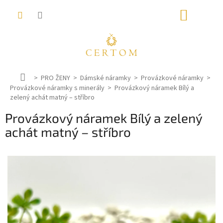
Přejít
NÁKUP
na
obsah
KOŠÍK
D
PRO ŽENY
Dámské náramky
Provázkové náramky
Provázkové náramky s minerály
o
Provázkový náramek Bílý a
zelený achát matný – stříbro
m
ů
Provázkový náramek Bílý a zelený
achát matný – stříbro