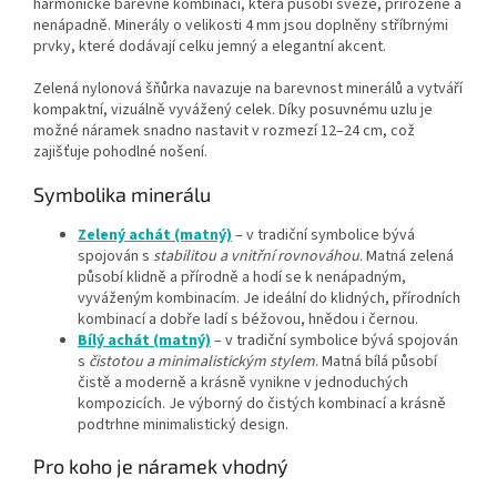
harmonické barevné kombinaci, která působí svěže, přirozeně a
nenápadně. Minerály o velikosti 4 mm jsou doplněny stříbrnými
prvky, které dodávají celku jemný a elegantní akcent.
Zelená nylonová šňůrka navazuje na barevnost minerálů a vytváří
kompaktní, vizuálně vyvážený celek. Díky posuvnému uzlu je
možné náramek snadno nastavit v rozmezí 12–24 cm, což
zajišťuje pohodlné nošení.
Symbolika minerálu
Zelený achát (matný)
– v tradiční symbolice bývá
spojován s
stabilitou a vnitřní rovnováhou
. Matná zelená
působí klidně a přírodně a hodí se k nenápadným,
vyváženým kombinacím. Je ideální do klidných, přírodních
kombinací a dobře ladí s béžovou, hnědou i černou.
Bílý achát (matný)
– v tradiční symbolice bývá spojován
s
čistotou a minimalistickým stylem
. Matná bílá působí
čistě a moderně a krásně vynikne v jednoduchých
kompozicích. Je výborný do čistých kombinací a krásně
podtrhne minimalistický design.
Pro koho je náramek vhodný