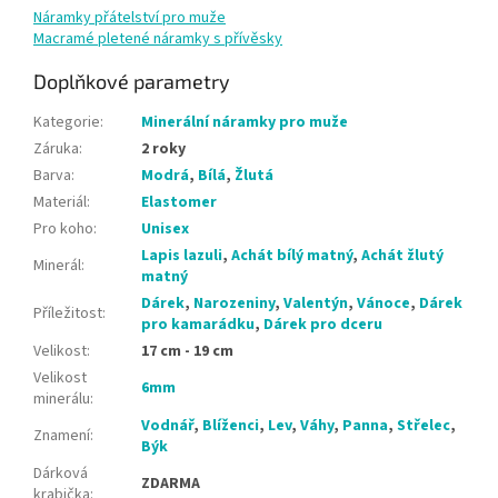
Náramky přátelství pro muže
Macramé pletené náramky s přívěsky
Doplňkové parametry
Kategorie
:
Minerální náramky pro muže
Záruka
:
2 roky
Barva
:
Modrá
,
Bílá
,
Žlutá
Materiál
:
Elastomer
Pro koho
:
Unisex
Lapis lazuli
,
Achát bílý matný
,
Achát žlutý
Minerál
:
matný
Dárek
,
Narozeniny
,
Valentýn
,
Vánoce
,
Dárek
Příležitost
:
pro kamarádku
,
Dárek pro dceru
Velikost
:
17 cm - 19 cm
Velikost
6mm
minerálu
:
Vodnář
,
Blíženci
,
Lev
,
Váhy
,
Panna
,
Střelec
,
Znamení
:
Býk
Dárková
ZDARMA
krabička
: