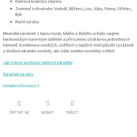
Dárková krabička zdarma
Znamení zvěrokruhu: Vodnář, Blíženci, Lev, Váhy, Panna, Střelec,
Býk
Ruční výroba
Minerální náramek z lapisu lazuli, bílého a žlutého achátu zaujme
harmonickým barevným laděním a přirozenou strukturou jednotlivých
kamenů. Kombinace modrých, světlých a teplých tónů působí vyváženě
a dodává náramku osobitý, ale stále snadno nositelný vzhled.
Jak vybrat správnou velikost náramku
Náramek na míru
Detailní informace
ZEPTAT SE
HLÍDAT
SDÍLET