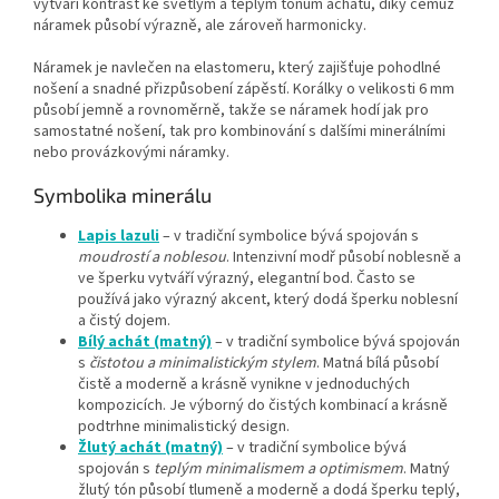
vytváří kontrast ke světlým a teplým tónům achátů, díky čemuž
náramek působí výrazně, ale zároveň harmonicky.
Náramek je navlečen na elastomeru, který zajišťuje pohodlné
nošení a snadné přizpůsobení zápěstí. Korálky o velikosti 6 mm
působí jemně a rovnoměrně, takže se náramek hodí jak pro
samostatné nošení, tak pro kombinování s dalšími minerálními
nebo provázkovými náramky.
Symbolika minerálu
Lapis lazuli
– v tradiční symbolice bývá spojován s
moudrostí a noblesou
. Intenzivní modř působí noblesně a
ve šperku vytváří výrazný, elegantní bod. Často se
používá jako výrazný akcent, který dodá šperku noblesní
a čistý dojem.
Bílý achát (matný)
– v tradiční symbolice bývá spojován
s
čistotou a minimalistickým stylem
. Matná bílá působí
čistě a moderně a krásně vynikne v jednoduchých
kompozicích. Je výborný do čistých kombinací a krásně
podtrhne minimalistický design.
Žlutý achát (matný)
– v tradiční symbolice bývá
spojován s
teplým minimalismem a optimismem
. Matný
žlutý tón působí tlumeně a moderně a dodá šperku teplý,