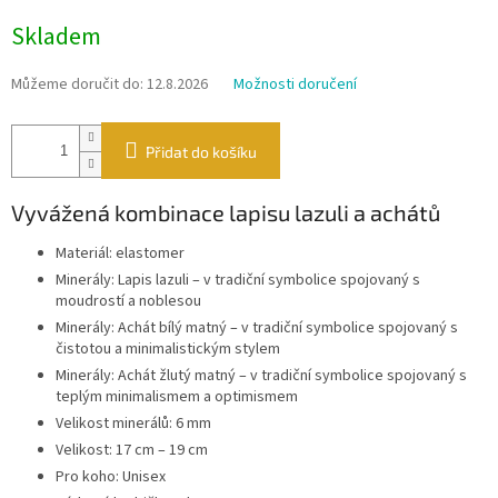
Měrná
Skladem
cena:
Můžeme doručit do:
12.8.2026
Možnosti doručení
Přidat do košíku
Vyvážená kombinace lapisu lazuli a achátů
Materiál: elastomer
Minerály: Lapis lazuli – v tradiční symbolice spojovaný s
moudrostí a noblesou
Minerály: Achát bílý matný – v tradiční symbolice spojovaný s
čistotou a minimalistickým stylem
Minerály: Achát žlutý matný – v tradiční symbolice spojovaný s
teplým minimalismem a optimismem
Velikost minerálů: 6 mm
Velikost: 17 cm – 19 cm
Pro koho: Unisex