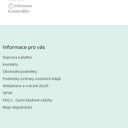
?
Informace
k minerálům
:
Z
á
p
a
Informace pro vás
t
Doprava a platba
í
Kontakty
Obchodní podmínky
Podmínky ochrany osobních údajů
Reklamace a vrácení zboží
GPSR
FAQ's - často kladené otázky
Moje objednávka