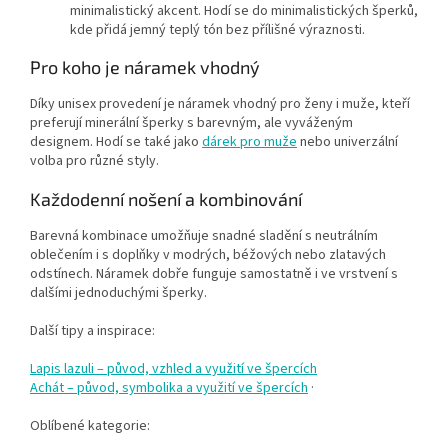
minimalistický akcent. Hodí se do minimalistických šperků,
kde přidá jemný teplý tón bez přílišné výraznosti.
Pro koho je náramek vhodný
Díky unisex provedení je náramek vhodný pro ženy i muže, kteří
preferují minerální šperky s barevným, ale vyváženým
designem. Hodí se také jako
dárek pro muže
nebo univerzální
volba pro různé styly.
Každodenní nošení a kombinování
Barevná kombinace umožňuje snadné sladění s neutrálním
oblečením i s doplňky v modrých, béžových nebo zlatavých
odstínech. Náramek dobře funguje samostatně i ve vrstvení s
dalšími jednoduchými šperky.
Další tipy a inspirace:
Lapis lazuli – původ, vzhled a využití ve špercích
Achát – původ, symbolika a využití ve špercích
·
Oblíbené kategorie: