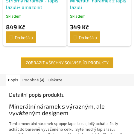
Stříbrný náramek - lapis
Minerální náramek z lapis
lazuli+ amazonit
lazuli
Skladem
Skladem
849 Kč
349 Kč
Do košíku
Do košíku
ZOBRAZIT VŠECHNY SOUVISEJÍCÍ PRODUKTY
Popis
Podobné (4)
Diskuze
Detailní popis produktu
Minerální náramek s výrazným, ale
vyváženým designem
Tento minerální náramek spojuje lapis lazuli, bílý achát a žlutý
achát do barevně vyváženého celku. Sytě modrý lapis lazuli