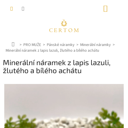
Přejít
NÁKUP
na
obsah
KOŠÍK
D
PRO MUŽE
Pánské náramky
Minerální náramky
Minerální náramek z lapis lazuli, žlutého a bílého achátu
o
m
Minerální náramek z lapis lazuli,
ů
žlutého a bílého achátu