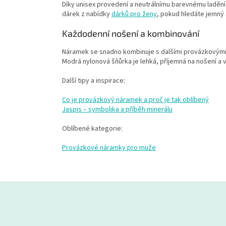
Díky unisex provedení a neutrálnímu barevnému ladění
dárek z nabídky
dárků pro ženy
, pokud hledáte jemný
Každodenní nošení a kombinování
Náramek se snadno kombinuje s dalšími provázkovými i 
Modrá nylonová šňůrka je lehká, příjemná na nošení a 
Další tipy a inspirace:
Co je provázkový náramek a proč je tak oblíbený
Jaspis – symbolika a příběh minerálu
Oblíbené kategorie:
Provázkové náramky pro muže
Z
á
p
a