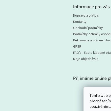
t
Informace pro vás
í
Doprava a platba
Kontakty
Obchodní podmínky
Podmínky ochrany osobní
Reklamace a vrácení zbož
GPSR
FAQ's - často kladené ot
Moje objednávka
Přijímáme online p
Tento web po
procházením 
používáním..