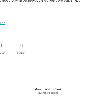
ápěstí. Díky unisex provedení je vhodný pro ženy i muže
zde
.
LÍDAT
SDÍLET
Garance doručení
Rychlost dodání