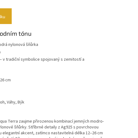
íku
rodním tónu
modrá nylonová šňůrka
m
 – v tradiční symbolice spojovaný s zemitostí a
 26 cm
oh, Váhy, Býk
qua Terra zaujme přirozenou kombinací jemných modro-
onové šňůrky. Stříbrné detaily z Ag925 s povrchovou
 elegantní akcent, zatímco nastavitelná délka 12–26 cm