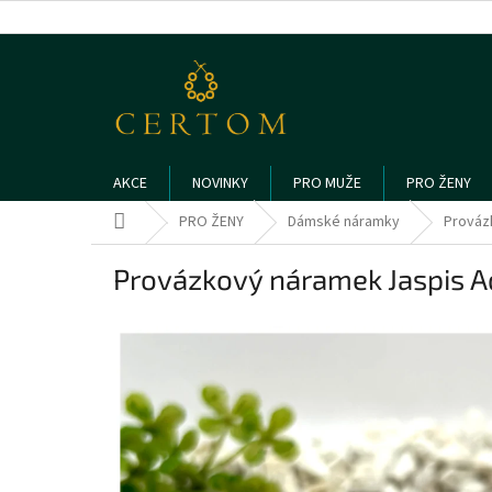
Přejít
na
obsah
AKCE
NOVINKY
PRO MUŽE
PRO ŽENY
Domů
PRO ŽENY
Dámské náramky
Prováz
Provázkový náramek Jaspis A