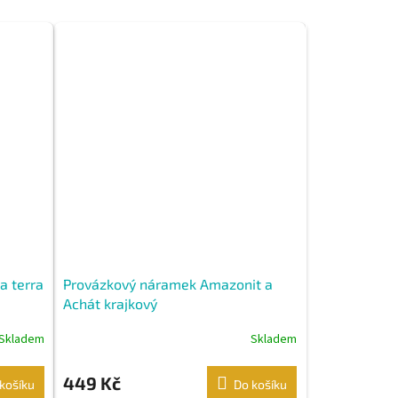
a terra
Provázkový náramek Amazonit a
Achát krajkový
Skladem
Skladem
449 Kč
košíku
Do košíku