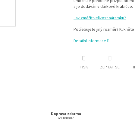
umožňuje pohodlné přizpůsobení z
a je dodáván v dárkové krabičce.
Jak změřit velikost náramku?
Potřebujete jiný rozměr? Klikněte
Detailní informace
TISK
ZEPTAT SE
H
Doprava zdarma
od 1000 Kč