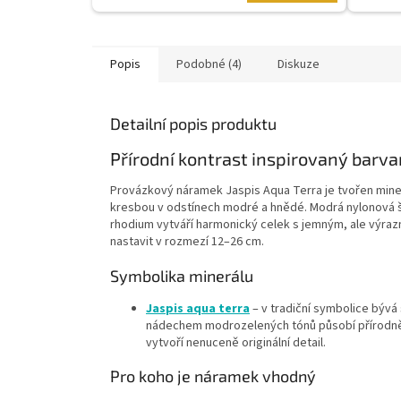
Popis
Podobné (4)
Diskuze
Detailní popis produktu
Přírodní kontrast inspirovaný barv
Provázkový náramek Jaspis Aqua Terra je tvořen minerá
kresbou v odstínech modré a hnědé. Modrá nylonová š
rhodium vytváří harmonický celek s jemným, ale výra
nastavit v rozmezí 12–26 cm.
Symbolika minerálu
Jaspis aqua terra
– v tradiční symbolice bývá
nádechem modrozelených tónů působí přírodně a
vytvoří nenuceně originální detail.
Pro koho je náramek vhodný