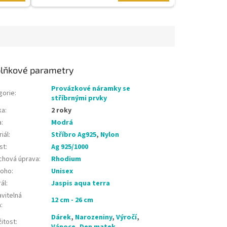
lňkové parametry
Provázkové náramky se
gorie
:
stříbrnými prvky
ka
:
2 roky
a
:
Modrá
iál
:
Stříbro Ag925
,
Nylon
st
:
Ag 925/1000
chová úprava
:
Rhodium
koho
:
Unisex
ál
:
Jaspis aqua terra
vitelná
12 cm - 26 cm
a
:
Dárek
,
Narozeniny
,
Výročí
,
žitost
:
Vánoce
,
Den matek