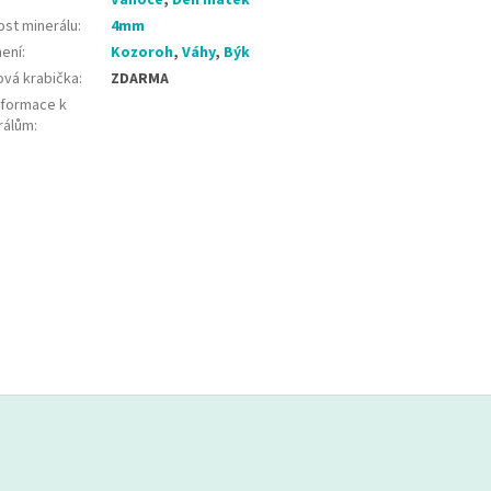
ost minerálu
:
4mm
ení
:
Kozoroh
,
Váhy
,
Býk
ová krabička
:
ZDARMA
nformace k
rálům
: