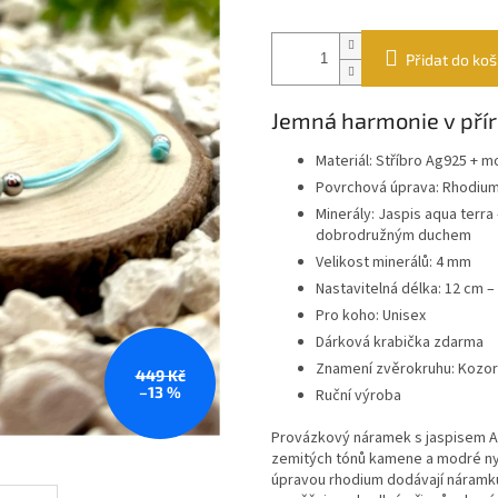
Přidat do koš
Jemná harmonie v pří
Materiál: Stříbro Ag925 + 
Povrchová úprava: Rhodiu
Minerály: Jaspis aqua terra
dobrodružným duchem
Velikost minerálů: 4 mm
Nastavitelná délka: 12 cm –
Pro koho: Unisex
Dárková krabička zdarma
Znamení zvěrokruhu: Kozor
449 Kč
–13 %
Ruční výroba
Provázkový náramek s jaspisem A
zemitých tónů kamene a modré nyl
úpravou rhodium dodávají náramku