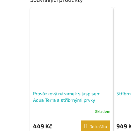
Provázkový náramek s jaspisem
Stříbr
Aqua Terra a stříbrnými prvky
Skladem
449 Kč
949 
Do košíku