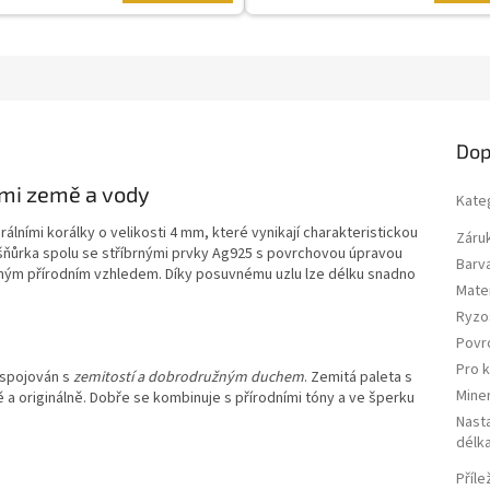
Dop
ami země a vody
Kate
lními korálky o velikosti 4 mm, které vynikají charakteristickou
Záru
ňůrka spolu se stříbrnými prvky Ag925 s povrchovou úpravou
Barv
zným přírodním vzhledem. Díky posuvnému uzlu lze délku snadno
Mater
Ryzo
Povr
Pro 
 spojován s
zemitostí a dobrodružným duchem
. Zemitá paleta s
Miner
 originálně. Dobře se kombinuje s přírodními tóny a ve šperku
Nasta
délk
Příle