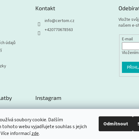
Kontakt
Odebíra
Vložte svů
info
@
certom.cz
našem e-s
+420770678563
E-mail
ch údajů
í
Vložením
ázky
PŘIHL
latby
Instagram
užívá soubory cookie. Dalším
Odmítnout
tohoto webu vyjadřujete souhlas s jejich
Sledovat na Instagramu
 Více informací
zde
.