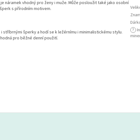
 je náramek vhodný pro ženy i muže. Může posloužit také jako osobní
Velik
 šperk s přírodním motivem.
Znam
Dárk
?
I
stříbrnými šperky a hodí se k ležérnímu i minimalistickému stylu.
mine
vhodná pro běžné denní použití.