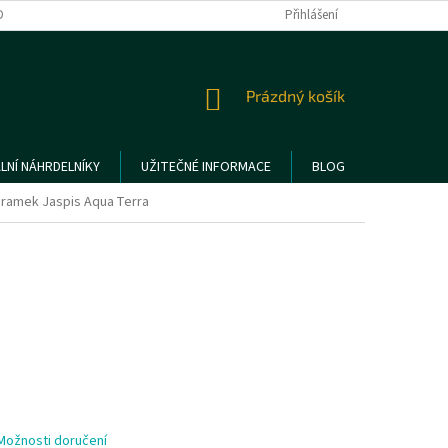
DMÍNKY OCHRANY OSOBNÍCH ÚDAJŮ
REKLAMACE A VRÁCENÍ ZBOŽÍ
Přihlášení
NÁKUPNÍ
Prázdný košík
KOŠÍK
LNÍ NÁHRDELNÍKY
UŽITEČNÉ INFORMACE
BLOG
ramek Jaspis Aqua Terra
Možnosti doručení