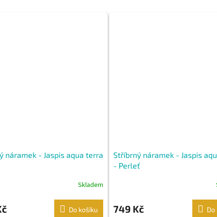
ný náramek - Jaspis aqua terra
Stříbrný náramek - Jaspis aqu
- Perleť
Skladem
Kč
749 Kč
Do košíku
Do 