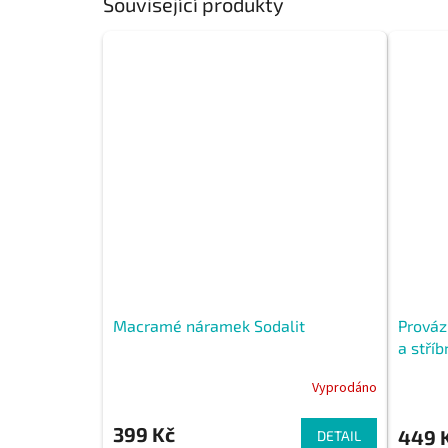
Související produkty
Macramé náramek Sodalit
Prováz
a stří
Vyprodáno
399 Kč
449 
DETAIL