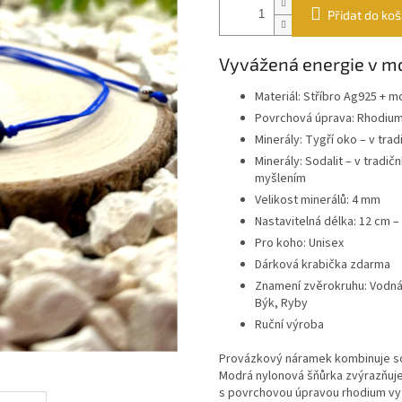
Přidat do koš
Vyvážená energie v m
Materiál: Stříbro Ag925 + 
Povrchová úprava: Rhodiu
Minerály: Tygří oko – v tr
Minerály: Sodalit – v tradi
myšlením
Velikost minerálů: 4 mm
Nastavitelná délka: 12 cm –
Pro koho: Unisex
Dárková krabička zdarma
Znamení zvěrokruhu: Vodnář,
Býk, Ryby
Ruční výroba
Provázkový náramek kombinuje sod
Modrá nylonová šňůrka zvýrazňuje 
s povrchovou úpravou rhodium vytv