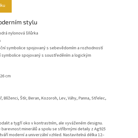
íku
oderním stylu
modrá nylonová šňůrka
m
adiční symbolice spojovaný s sebevědomím a rozhodností
ční symbolice spojovaný s soustředěním a logickým
 26 cm
 Blíženci, Štír, Beran, Kozoroh, Lev, Váhy, Panna, Střelec,
alit a tygří oko v kontrastním, ale vyváženém designu.
barevnost minerálů a spolu se stříbrnými detaily z Ag925
áří moderní a univerzální vzhled. Nastavitelná délka 12–