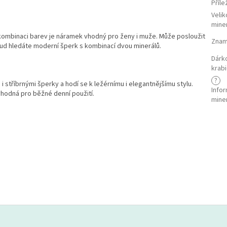
Příle
Velik
mine
í kombinaci barev je náramek vhodný pro ženy i muže. Může posloužit
Znam
kud hledáte moderní šperk s kombinací dvou minerálů.
Dárk
krab
?
stříbrnými šperky a hodí se k ležérnímu i elegantnějšímu stylu.
Info
vhodná pro běžné denní použití.
mine