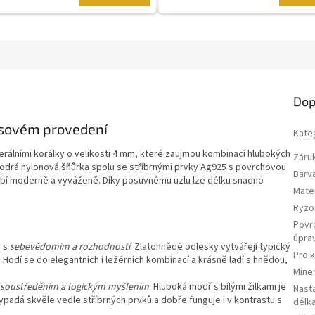
Dop
asovém provedení
Kate
erálními korálky o velikosti 4 mm, které zaujmou kombinací hlubokých
Záru
 Modrá nylonová šňůrka spolu se stříbrnými prvky Ag925 s povrchovou
Barv
obí moderně a vyváženě. Díky posuvnému uzlu lze délku snadno
Mater
Ryzo
Povr
úpra
n s
sebevědomím a rozhodností
. Zlatohnědé odlesky vytvářejí typický
Pro 
 Hodí se do elegantních i ležérních kombinací a krásně ladí s hnědou,
Miner
soustředěním a logickým myšlením
. Hluboká modř s bílými žilkami je
Nasta
padá skvěle vedle stříbrných prvků a dobře funguje i v kontrastu s
délk