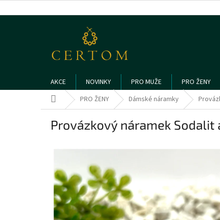
Přejít
na
obsah
AKCE
NOVINKY
PRO MUŽE
PRO ŽENY
Domů
PRO ŽENY
Dámské náramky
Prováz
Provázkový náramek Sodalit a