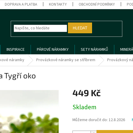
DOPRAVA A PLATBA
KONTAKTY
OBCHODNÍ PODMÍNKY
PO
HLEDAT
INSPIRACE
PÁROVÉ NÁRAMKY
SETY NÁRAMKŮ
MINERÁ
kové náramky
Provázkové náramky se stříbrem
Provázkový ná
 Tygří oko
449 Kč
Měrná
Skladem
cena:
Můžeme doručit do:
12.8.2026