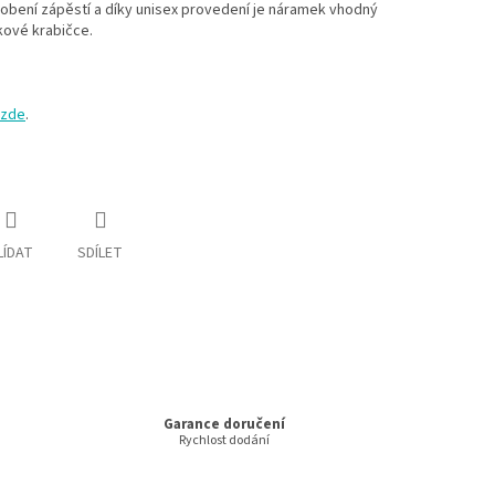
bení zápěstí a díky unisex provedení je náramek vhodný
kové krabičce.
zde
.
LÍDAT
SDÍLET
Garance doručení
Rychlost dodání