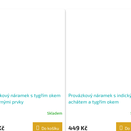
kový náramek s tygřím okem
Provázkový náramek s indic
brnými prvky
achátem a tygřím okem
Skladem
Kč
449 Kč
Do košíku
Do 