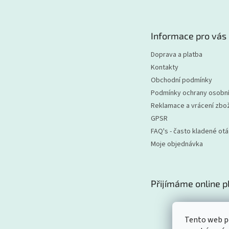
p
a
t
Informace pro vás
í
Doprava a platba
Kontakty
Obchodní podmínky
Podmínky ochrany osobní
Reklamace a vrácení zbož
GPSR
FAQ's - často kladené ot
Moje objednávka
Přijímáme online p
Tento web po