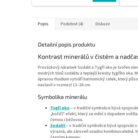
Popis
Podobné (4)
Diskuze
Detailní popis produktu
Kontrast minerálů v čistém a nadč
Provázkový náramek Sodalit a Tygří oko je tvořen min
modrých tónů sodalitu a teplejší kresby tygřího oka.
úpravou rhodium vytváří harmonický celek, který půs
nastavit v rozmezí 12–26 cm.
Symbolika minerálu
Tygří oko
– v tradiční symbolice bývá spojová
„kočičí“ efekt, který se mění s dopadem světla.
černou i béžovou.
Sodalit
– v tradiční symbolice bývá spojován s
výrazná, ale zároveň snadno kombinovatelná. Vy
černými kameny.