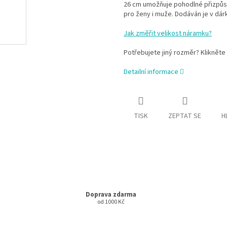
26 cm umožňuje pohodlné přizpůso
pro ženy i muže. Dodáván je v dár
Jak změřit velikost náramku?
Potřebujete jiný rozměr? Klikněte
Detailní informace
TISK
ZEPTAT SE
H
Doprava zdarma
od 1000 Kč