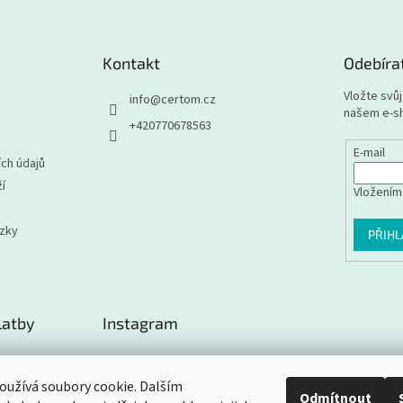
Kontakt
Odebíra
Vložte svů
info
@
certom.cz
našem e-s
+420770678563
E-mail
ch údajů
í
Vložením
ázky
PŘIHL
latby
Instagram
užívá soubory cookie. Dalším
Odmítnout