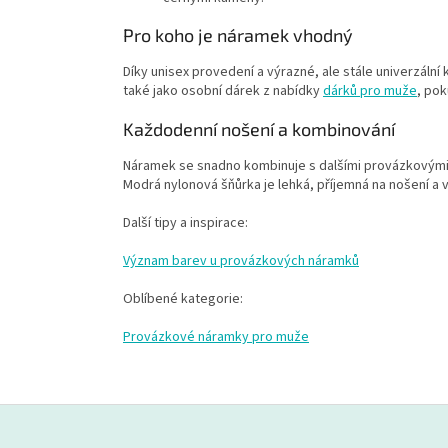
Pro koho je náramek vhodný
Díky unisex provedení a výrazné, ale stále univerzáln
také jako osobní dárek z nabídky
dárků pro muže
, po
Každodenní nošení a kombinování
Náramek se snadno kombinuje s dalšími provázkovými i 
Modrá nylonová šňůrka je lehká, příjemná na nošení a 
Další tipy a inspirace:
Význam barev u provázkových náramků
Oblíbené kategorie:
Provázkové náramky pro muže
Z
á