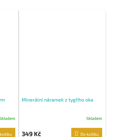
kým
Minerální náramek z tygřího oka
Skladem
Skladem
349 Kč
košíku
Do košíku