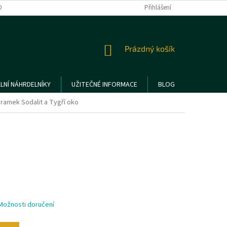
DMÍNKY OCHRANY OSOBNÍCH ÚDAJŮ
REKLAMACE A VRÁCENÍ ZBOŽÍ
Přihlášení
NÁKUPNÍ
Prázdný košík
KOŠÍK
LNÍ NÁHRDELNÍKY
UŽITEČNÉ INFORMACE
BLOG
ramek Sodalit a Tygří oko
Možnosti doručení