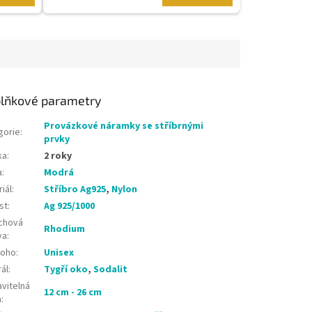
lňkové parametry
Provázkové náramky se stříbrnými
gorie
:
prvky
ka
:
2 roky
a
:
Modrá
iál
:
Stříbro Ag925
,
Nylon
st
:
Ag 925/1000
chová
Rhodium
va
:
koho
:
Unisex
ál
:
Tygří oko
,
Sodalit
vitelná
12 cm - 26 cm
a
: