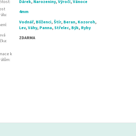
žitost
:
Dárek
,
Narozeniny
,
Výročí
,
Vánoce
ost
4mm
rálu
:
Vodnář
,
Blíženci
,
Štír
,
Beran
,
Kozoroh
,
ení
:
Lev
,
Váhy
,
Panna
,
Střelec
,
Býk
,
Ryby
ová
ZDARMA
ička
:
rmace k
rálům
: