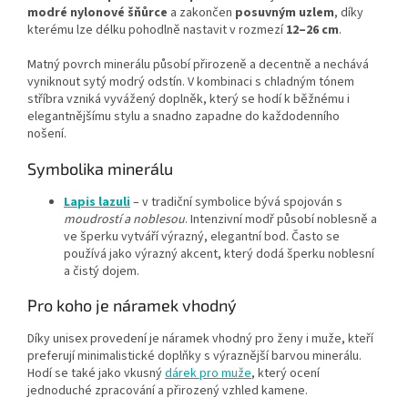
modré nylonové šňůrce
a zakončen
posuvným uzlem
, díky
kterému lze délku pohodlně nastavit v rozmezí
12–26 cm
.
Matný povrch minerálu působí přirozeně a decentně a nechává
vyniknout sytý modrý odstín. V kombinaci s chladným tónem
stříbra vzniká vyvážený doplněk, který se hodí k běžnému i
elegantnějšímu stylu a snadno zapadne do každodenního
nošení.
Symbolika minerálu
Lapis lazuli
– v tradiční symbolice bývá spojován s
moudrostí a noblesou
. Intenzivní modř působí noblesně a
ve šperku vytváří výrazný, elegantní bod. Často se
používá jako výrazný akcent, který dodá šperku noblesní
a čistý dojem.
Pro koho je náramek vhodný
Díky unisex provedení je náramek vhodný pro ženy i muže, kteří
preferují minimalistické doplňky s výraznější barvou minerálu.
Hodí se také jako vkusný
dárek pro muže
, který ocení
jednoduché zpracování a přirozený vzhled kamene.