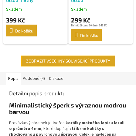
Skladem
Skladem
399 Kč
299 Kč
Nejnižší cena 30 dnů: 349 Kč
Do košíku
Do košíku
ZOBRAZIT VŠECHNY SOUVISEJÍCÍ PRODUKTY
Popis
Podobné (4)
Diskuze
Detailní popis produktu
Minimalistický šperk s výraznou modrou
barvou
Provázkový náramek je tvořen
korálky matného lapisu lazuli
o průměru 4 mm
, které doplňují
stříbrné kuličky s
rhodiovanou povrchovou úpravou
. Celek je navlečen na