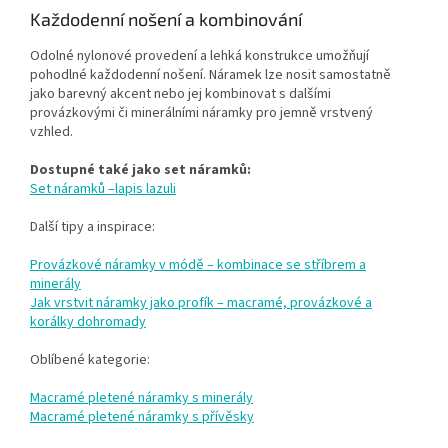
Každodenní nošení a kombinování
Odolné nylonové provedení a lehká konstrukce umožňují
pohodlné každodenní nošení. Náramek lze nosit samostatně
jako barevný akcent nebo jej kombinovat s dalšími
provázkovými či minerálními náramky pro jemně vrstvený
vzhled.
Dostupné také jako set náramků:
Set náramků –lapis lazuli
Další tipy a inspirace:
Provázkové náramky v módě – kombinace se stříbrem a
minerály
Jak vrstvit náramky jako profík – macramé, provázkové a
korálky dohromady
Oblíbené kategorie:
Macramé pletené náramky s minerály
Macramé pletené náramky s přívěsky