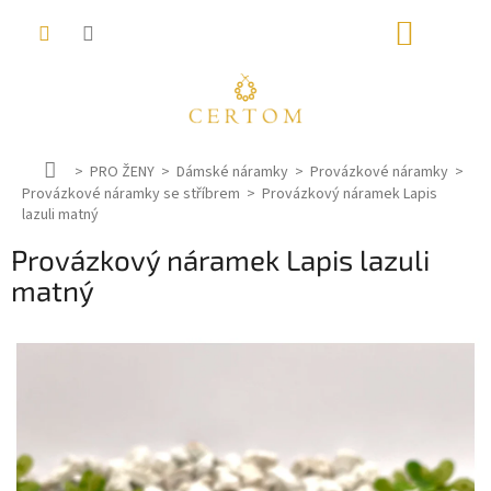
Přejít
NÁKUP
na
obsah
KOŠÍK
D
PRO ŽENY
Dámské náramky
Provázkové náramky
Provázkové náramky se stříbrem
o
Provázkový náramek Lapis
lazuli matný
m
ů
Provázkový náramek Lapis lazuli
matný