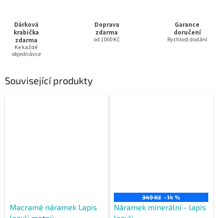
Dárková
Doprava
Garance
krabička
zdarma
doručení
zdarma
od 1000 Kč
Rychlost dodání
Ke každé
objednávce
Související produkty
349 Kč
–14 %
Macramé náramek Lapis
Náramek minerální - lapis
lazuli matný
lazuli