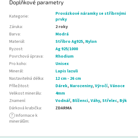
Doplňkové parametry
Provázkové náramky se stříbrnými
Kategorie
:
prvky
Záruka
:
2 roky
Barva
:
Modrá
Materiál
:
Stříbro Ag925
,
Nylon
Ryzost
:
Ag 925/1000
Povrchová úprava
:
Rhodium
Pro koho
:
Unisex
Minerál
:
Lapis lazuli
Nastavitelná délka
:
12 cm - 26 cm
Příležitost
:
Dárek
,
Narozeniny
,
Výročí
,
Vánoce
Velikost minerálu
:
4mm
Znamení
:
Vodnář
,
Blíženci
,
Váhy
,
Střelec
,
Býk
Dárková krabička
:
ZDARMA
?
Informace k
minerálům
: