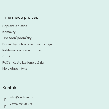
Z
á
p
a
Informace pro vás
t
Doprava a platba
í
Kontakty
Obchodní podmínky
Podmínky ochrany osobních údajů
Reklamace a vrácení zboží
GPSR
FAQ's - často kladené otázky
Moje objednávka
Kontakt
info
@
certom.cz
+420770678563