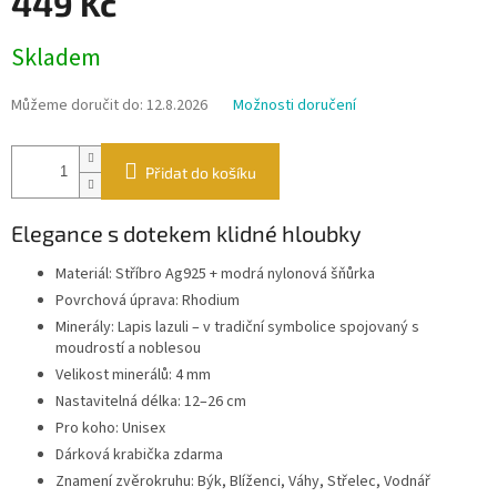
449 Kč
Měrná
Skladem
cena:
Můžeme doručit do:
12.8.2026
Možnosti doručení
Přidat do košíku
Elegance s dotekem klidné hloubky
Materiál: Stříbro Ag925 + modrá nylonová šňůrka
Povrchová úprava: Rhodium
Minerály: Lapis lazuli – v tradiční symbolice spojovaný s
moudrostí a noblesou
Velikost minerálů: 4 mm
Nastavitelná délka: 12–26 cm
Pro koho: Unisex
Dárková krabička zdarma
Znamení zvěrokruhu: Býk, Blíženci, Váhy, Střelec, Vodnář