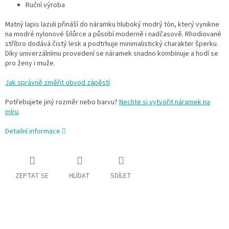
Ruční výroba
Matný lapis lazuli přináší do náramku hluboký modrý tón, který vynikne
na modré nylonové šňůrce a působí moderně i nadčasově. Rhodiované
stříbro dodává čistý lesk a podtrhuje minimalistický charakter šperku.
Díky univerzálnímu provedení se náramek snadno kombinuje a hodí se
pro ženy i muže.
Jak správně změřit obvod zápěstí
Potřebujete jiný rozměr nebo barvu?
Nechte si vytvořit náramek na
míru
.
Detailní informace
ZEPTAT SE
HLÍDAT
SDÍLET