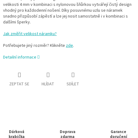
velikosti 4 mm v kombinaci s nylonovou šňůrkou vytvářejí čistý design
vhodný pro každodenní nošení. Díky posuvnému uzlu se náramek
snadno přizpůsobí zápěstí a lze jej nosit samostatně i v kombinaci s
dalšími šperky.
Jak změřit velikost náramku?
Potřebujete jiný rozměr? Klikněte
zde
.
Detailní informace
ZEPTAT SE
HLÍDAT
SDÍLET
Dárková
Doprava
Garance
krabička
zdarma
doručení