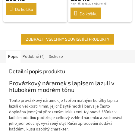
Nejnižší cena 30 dnů: 349 Kč
Do košíku
Do košíku
ZOBRAZIT VŠECHNY SOUVISEJÍCÍ PRODUKTY
Popis
Podobné (4)
Diskuze
Detailní popis produktu
Provázkový náramek s lapisem lazuli v
hlubokém modrém tónu
Tento provázkový náramek je tvořen matnými korálky lapisu
lazuli o velikosti 4 mm, jejichž sytě modrá barva je často
doplněna jemnými přirozenými inkluzemi. Nylonová šňůrka v
ladícím odstínu podtrhuje celkový vzhled náramku a zachovává
jeho jednoduchý, vyvážený styl. Ruční zpracování dodává
každému kusu osobitý charakter.