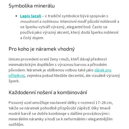
Symbolika minerálu
Lapis lazuli
– v tradiční symbolice bývá spojován s
moudrostí a noblesou
. Intenzivní modř působí noblesně a
ve šperku vytváří výrazný, elegantní bod. Často se
používá jako výrazný akcent, který dodá šperku noblesní
a čistý dojem.
Pro koho je náramek vhodný
Unisex provedení ocení ženy i muži, kteří dávají přednost
minimalistickým doplňkům s výraznou barvou a přírodním
původem. Náramek je oblíbenou volbou také jako
dárek pro
přítelkyni
, zejména pokud hledáte decentní, ale vizuálně výrazný
šperk.
Každodenní nošení a kombinování
Posuvný uzel umožňuje nastavení délky v rozmezí 17–26 cm,
takže se náramek pohodlně přizpůsobí zápěstí. Díky tmavě
modré barvě se dobře kombinuje s dalšími provázkovými i
minerálními náramky a hodí se k neformálním i elegantnějším
outfitům.