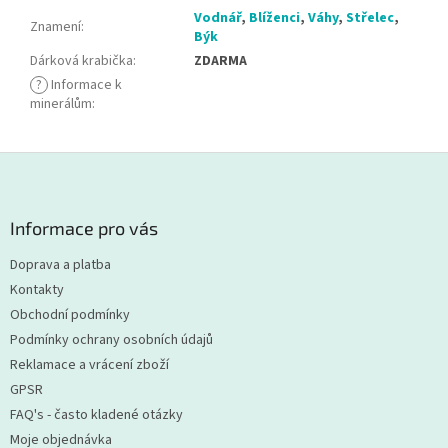
Vodnář
,
Blíženci
,
Váhy
,
Střelec
,
Znamení
:
Býk
Dárková krabička
:
ZDARMA
?
Informace k
minerálům
:
Z
á
p
a
Informace pro vás
t
Doprava a platba
í
Kontakty
Obchodní podmínky
Podmínky ochrany osobních údajů
Reklamace a vrácení zboží
GPSR
FAQ's - často kladené otázky
Moje objednávka