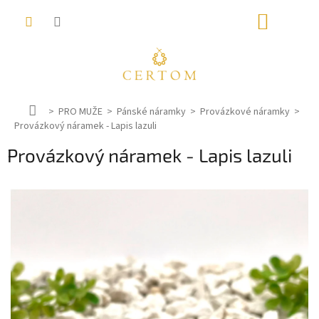
Přejít
NÁKUP
na
obsah
KOŠÍK
D
PRO MUŽE
Pánské náramky
Provázkové náramky
Provázkový náramek - Lapis lazuli
o
m
Provázkový náramek - Lapis lazuli
ů