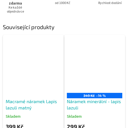
zdarma
od 1000 Kč
Rychlost dodání
Ke každé
objednávce
Související produkty
349 Kč
–14 %
Macramé náramek Lapis
Náramek minerální - lapis
lazuli matný
lazuli
Skladem
Skladem
399 Kč
299 Kč