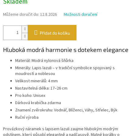
Skladem
cena:
Můžeme doručit do:
12.8.2026
Možnosti doručení
Přidat do košíku
Hluboká modrá harmonie s dotekem elegance
Materiál: Modrá nylonová šňůrka
Minerály: Lapis lazuli – v tradiční symbolice spojovaný s
moudrostí a noblesou
Velikost minerálů: 4 mm
Nastavitelná délka: 17–26 cm
Pro koho: Unisex
Dárková krabička zdarma
Znamení zvěrokruhu: Vodnář, Blíženci, Váhy, Střelec, Býk
Ruční výroba
Provázkový náramek s lapisem lazuli zaujme hlubokým modrým
odstínem, který působí elegantně a nadčasově. Matné korálky o