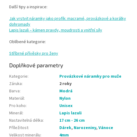
Další tipy a inspirace:
Jak vrstvit náramky jako profík: macramé, provázkové a korálky
dohromady
Lapis lazuli – kámen pravdy, moudrosti a vnitřní síly
Oblíbené kategorie:
Stříbrné přívěsky pro ženy
Doplňkové parametry
Kategorie
:
Provázkové náramky pro muže
Záruka
:
2 roky
Barva
:
Modrá
Materiál
:
Nylon
Pro koho
:
Unisex
Minerál
:
Lapis lazuli
Nastavitelná délka
:
17 cm - 26 cm
Příležitost
:
Dárek
,
Narozeniny
,
Vánoce
Velikost minerálu
:
4mm