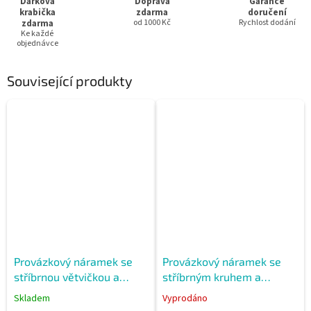
Dárková
Doprava
Garance
krabička
zdarma
doručení
zdarma
od 1000 Kč
Rychlost dodání
Ke každé
objednávce
Související produkty
Provázkový náramek se
Provázkový náramek se
stříbrnou větvičkou a
stříbrným kruhem a
stříbrnými prvky
zirkonem pro eleganci a
Skladem
Vyprodáno
styl