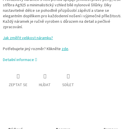
stříbra Ag925 a minimalistický vzhled bílé nylonové šňůrky. Díky
nastavitelné délce se pohodlně přizpůsobí zápěstí a stane se
elegantním doplňkem pro každodenní nošení i výjimečné příležitosti.
Každý náramek je ručně vyroben s důrazem na detail a pečlivé
zpracování.
Jak změřit velikost náramku?
Potřebujete jiný rozměr? Klikněte
zde
.
Detailní informace
ZEPTAT SE
HLÍDAT
SDÍLET