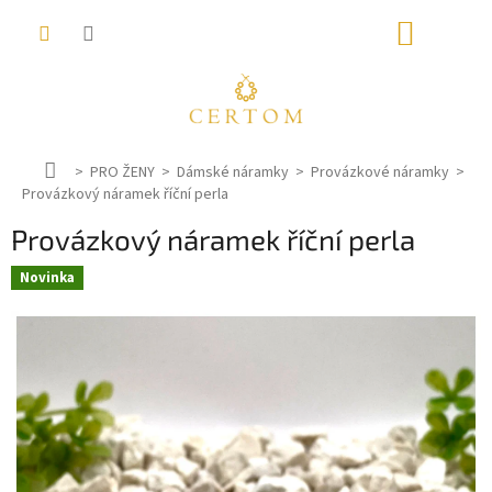
Přejít
NÁKUP
na
obsah
KOŠÍK
D
PRO ŽENY
Dámské náramky
Provázkové náramky
Provázkový náramek říční perla
o
m
Provázkový náramek říční perla
ů
Novinka