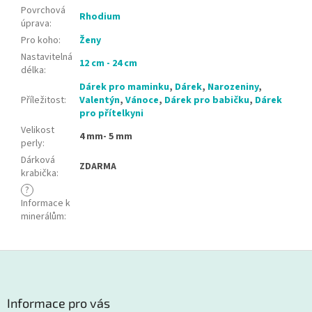
Povrchová
Rhodium
úprava
:
Pro koho
:
Ženy
Nastavitelná
12 cm - 24 cm
délka
:
Dárek pro maminku
,
Dárek
,
Narozeniny
,
Příležitost
:
Valentýn
,
Vánoce
,
Dárek pro babičku
,
Dárek
pro přítelkyni
Velikost
4 mm- 5 mm
perly
:
Dárková
ZDARMA
krabička
:
?
Informace k
minerálům
:
Z
á
p
a
Informace pro vás