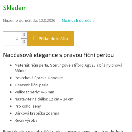
Měrná
Skladem
cena:
Můžeme doručit do:
12.8.2026
Možnosti doručení
Přidat do košíku
Nadčasová elegance s pravou říční perlou
Materiál: říční perla, Sterlingové stříbro Ag925 a bílá nylonová
šňůrka
Povrchová úprava: Rhodium
Osazení: říční perla
Velikost perly: 4–5 mm
Nastavitelná délka: 12 cm – 24 cm
Pro koho: ženy
Dárková krabička zdarma
Ruční výroba
Provázkový náramek s říční perlou spojuje jemnost pravé perly, lesk