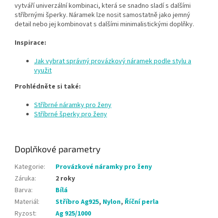
vytváří univerzální kombinaci, která se snadno sladí s dalšími
stříbrnými šperky. Náramek lze nosit samostatně jako jemný
detail nebo jej kombinovat s dalšími minimalistickými doplňky.
Inspirace:
Jak vybrat správný provázkový náramek podle stylu a
využit
Prohlédněte si také:
Stříbrné náramky pro ženy
Stříbrné šperky pro ženy
Doplňkové parametry
Kategorie
:
Provázkové náramky pro ženy
Záruka
:
2 roky
Barva
:
Bílá
Materiál
:
Stříbro Ag925
,
Nylon
,
Říční perla
Ryzost
:
Ag 925/1000