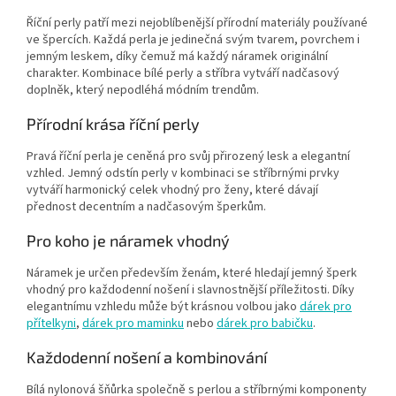
Říční perly patří mezi nejoblíbenější přírodní materiály používané
ve špercích. Každá perla je jedinečná svým tvarem, povrchem i
jemným leskem, díky čemuž má každý náramek originální
charakter. Kombinace bílé perly a stříbra vytváří nadčasový
doplněk, který nepodléhá módním trendům.
Přírodní krása říční perly
Pravá říční perla je ceněná pro svůj přirozený lesk a elegantní
vzhled. Jemný odstín perly v kombinaci se stříbrnými prvky
vytváří harmonický celek vhodný pro ženy, které dávají
přednost decentním a nadčasovým šperkům.
Pro koho je náramek vhodný
Náramek je určen především ženám, které hledají jemný šperk
vhodný pro každodenní nošení i slavnostnější příležitosti. Díky
elegantnímu vzhledu může být krásnou volbou jako
dárek pro
přítelkyni
,
dárek pro maminku
nebo
dárek pro babičku
.
Každodenní nošení a kombinování
Bílá nylonová šňůrka společně s perlou a stříbrnými komponenty