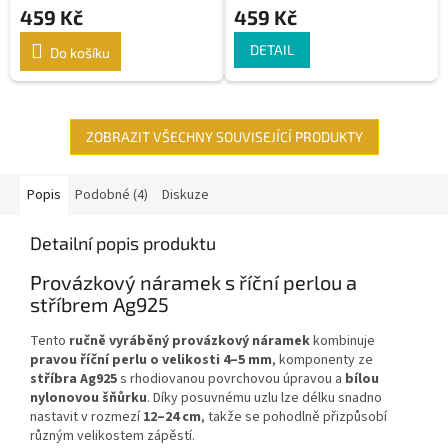
459 Kč
459 Kč
DETAIL
Do košíku
ZOBRAZIT VŠECHNY SOUVISEJÍCÍ PRODUKTY
Popis
Podobné (4)
Diskuze
Detailní popis produktu
Provázkový náramek s říční perlou a
stříbrem Ag925
Tento
ručně vyráběný provázkový náramek
kombinuje
pravou říční perlu o velikosti 4–5 mm
, komponenty ze
stříbra Ag925
s rhodiovanou povrchovou úpravou a
bílou
nylonovou šňůrku
. Díky posuvnému uzlu lze délku snadno
nastavit v rozmezí
12–24 cm
, takže se pohodlně přizpůsobí
různým velikostem zápěstí.