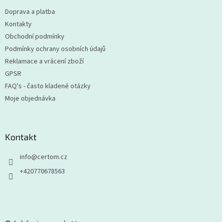
t
Doprava a platba
í
Kontakty
Obchodní podmínky
Podmínky ochrany osobních údajů
Reklamace a vrácení zboží
GPSR
FAQ's - často kladené otázky
Moje objednávka
Kontakt
info
@
certom.cz
+420770678563