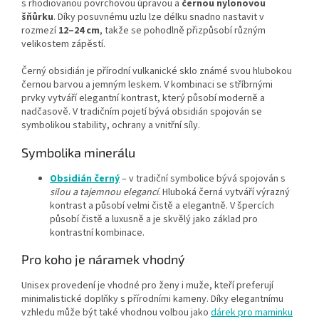
s rhodiovanou povrchovou úpravou a
černou nylonovou
šňůrku
. Díky posuvnému uzlu lze délku snadno nastavit v
rozmezí
12–24 cm
, takže se pohodlně přizpůsobí různým
velikostem zápěstí.
Černý obsidián je přírodní vulkanické sklo známé svou hlubokou
černou barvou a jemným leskem. V kombinaci se stříbrnými
prvky vytváří elegantní kontrast, který působí moderně a
nadčasově. V tradičním pojetí bývá obsidián spojován se
symbolikou stability, ochrany a vnitřní síly.
Symbolika minerálu
Obsidián černý
– v tradiční symbolice bývá spojován s
silou a tajemnou elegancí
. Hluboká černá vytváří výrazný
kontrast a působí velmi čistě a elegantně. V špercích
působí čistě a luxusně a je skvělý jako základ pro
kontrastní kombinace.
Pro koho je náramek vhodný
Unisex provedení je vhodné pro ženy i muže, kteří preferují
minimalistické doplňky s přírodními kameny. Díky elegantnímu
vzhledu může být také vhodnou volbou jako
dárek pro maminku