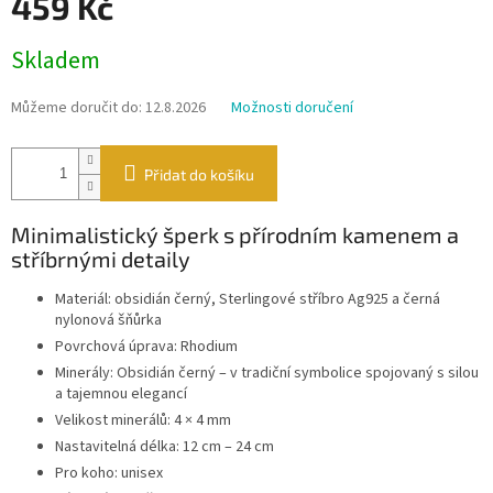
459 Kč
Měrná
Skladem
cena:
Můžeme doručit do:
12.8.2026
Možnosti doručení
Přidat do košíku
Minimalistický šperk s přírodním kamenem a
stříbrnými detaily
Materiál: obsidián černý, Sterlingové stříbro Ag925 a černá
nylonová šňůrka
Povrchová úprava: Rhodium
Minerály: Obsidián černý – v tradiční symbolice spojovaný s silou
a tajemnou elegancí
Velikost minerálů: 4 × 4 mm
Nastavitelná délka: 12 cm – 24 cm
Pro koho: unisex