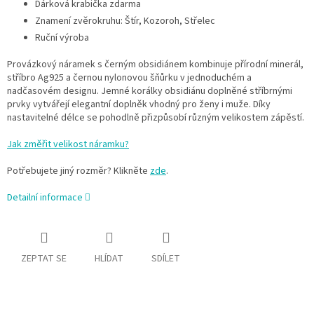
Dárková krabička zdarma
Znamení zvěrokruhu: Štír, Kozoroh, Střelec
Ruční výroba
Provázkový náramek s černým obsidiánem kombinuje přírodní minerál,
stříbro Ag925 a černou nylonovou šňůrku v jednoduchém a
nadčasovém designu. Jemné korálky obsidiánu doplněné stříbrnými
prvky vytvářejí elegantní doplněk vhodný pro ženy i muže. Díky
nastavitelné délce se pohodlně přizpůsobí různým velikostem zápěstí.
Jak změřit velikost náramku?
Potřebujete jiný rozměr? Klikněte
zde
.
Detailní informace
ZEPTAT SE
HLÍDAT
SDÍLET