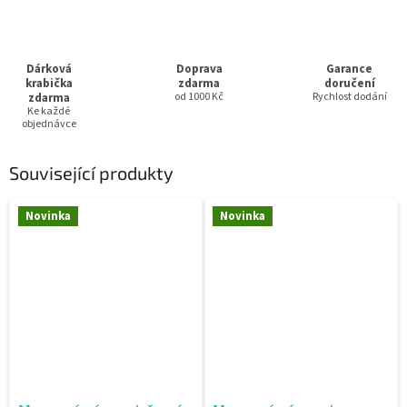
Dárková
Doprava
Garance
krabička
zdarma
doručení
zdarma
od 1000 Kč
Rychlost dodání
Ke každé
objednávce
Související produkty
Novinka
Novinka