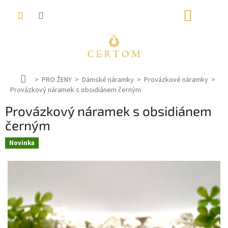
Přejít
NÁKUP
na
obsah
KOŠÍK
D
PRO ŽENY
Dámské náramky
Provázkové náramky
Provázkový náramek s obsidiánem černým
o
m
Provázkový náramek s obsidiánem
ů
černým
Novinka