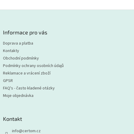
Z
á
p
a
Informace pro vás
t
Doprava a platba
í
Kontakty
Obchodní podmínky
Podmínky ochrany osobních údajů
Reklamace a vrácení zboží
GPSR
FAQ's - často kladené otázky
Moje objednávka
Kontakt
info
@
certom.cz