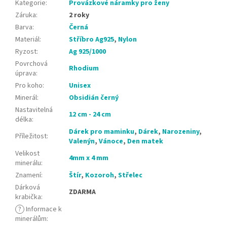
Kategorie
:
Provázkové náramky pro ženy
Záruka
:
2 roky
Barva
:
Černá
Materiál
:
Stříbro Ag925
,
Nylon
Ryzost
:
Ag 925/1000
Povrchová
Rhodium
úprava
:
Pro koho
:
Unisex
Minerál
:
Obsidián černý
Nastavitelná
12 cm - 24 cm
délka
:
Dárek pro maminku
,
Dárek
,
Narozeniny
,
Příležitost
:
Valenýn
,
Vánoce
,
Den matek
Velikost
4mm x 4 mm
minerálu
:
Znamení
:
Štír
,
Kozoroh
,
Střelec
Dárková
ZDARMA
krabička
:
?
Informace k
minerálům
: