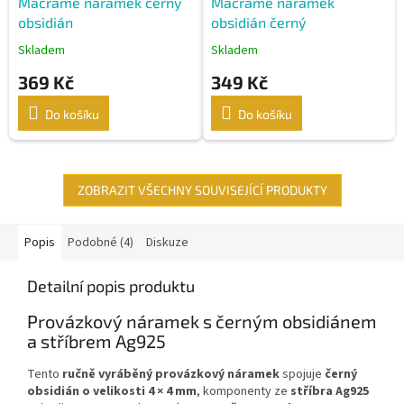
Macramé náramek černý
Macramé náramek
obsidián
obsidián černý
Skladem
Skladem
369 Kč
349 Kč
Do košíku
Do košíku
ZOBRAZIT VŠECHNY SOUVISEJÍCÍ PRODUKTY
Popis
Podobné (4)
Diskuze
Detailní popis produktu
Provázkový náramek s černým obsidiánem
a stříbrem Ag925
Tento
ručně vyráběný provázkový náramek
spojuje
černý
obsidián o velikosti 4 × 4 mm
, komponenty ze
stříbra Ag925