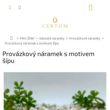
Přejít
NÁKUP
na
obsah
KOŠÍK
D
PRO ŽENY
Dámské náramky
Provázkové náramky
Provázkový náramek s motivem šípu
o
m
Provázkový náramek s motivem
ů
šípu