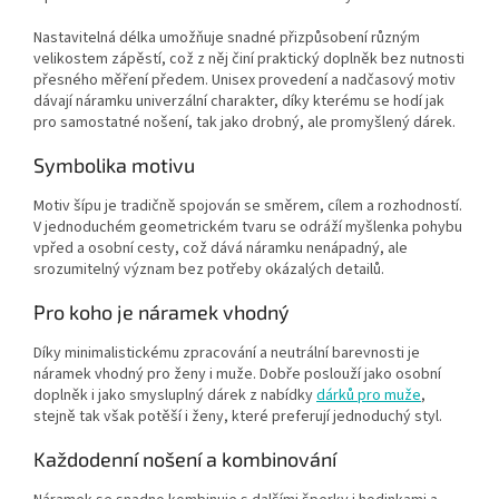
Nastavitelná délka umožňuje snadné přizpůsobení různým
velikostem zápěstí, což z něj činí praktický doplněk bez nutnosti
přesného měření předem. Unisex provedení a nadčasový motiv
dávají náramku univerzální charakter, díky kterému se hodí jak
pro samostatné nošení, tak jako drobný, ale promyšlený dárek.
Symbolika motivu
Motiv šípu je tradičně spojován se směrem, cílem a rozhodností.
V jednoduchém geometrickém tvaru se odráží myšlenka pohybu
vpřed a osobní cesty, což dává náramku nenápadný, ale
srozumitelný význam bez potřeby okázalých detailů.
Pro koho je náramek vhodný
Díky minimalistickému zpracování a neutrální barevnosti je
náramek vhodný pro ženy i muže. Dobře poslouží jako osobní
doplněk i jako smysluplný dárek z nabídky
dárků pro muže
,
stejně tak však potěší i ženy, které preferují jednoduchý styl.
Každodenní nošení a kombinování