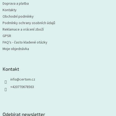
Doprava a platba
í
Kontakty
Obchodní podmínky
Podmínky ochrany osobních údajů
Reklamace a vrácení zboží
GPSR
FAQ's - často kladené otázky
Moje objednávka
Kontakt
info
@
certom.cz
+420770678563
Odebírat newsletter