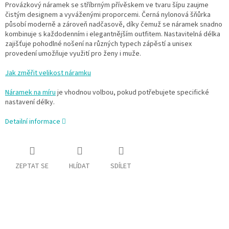
Provázkový náramek se stříbrným přívěskem ve tvaru šípu zaujme
čistým designem a vyváženými proporcemi. Černá nylonová šňůrka
působí moderně a zároveň nadčasově, díky čemuž se náramek snadno
kombinuje s každodenním i elegantnějším outfitem. Nastavitelná délka
zajišťuje pohodlné nošení na různých typech zápěstí a unisex
provedení umožňuje využití pro ženy i muže.
Jak změřit velikost náramku
Náramek na míru
je vhodnou volbou, pokud potřebujete specifické
nastavení délky.
Detailní informace
ZEPTAT SE
HLÍDAT
SDÍLET