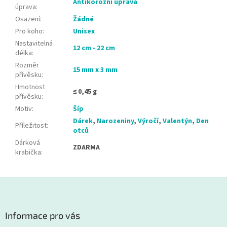
Antikorózní úprava
úprava
:
Osazení
:
Žádné
Pro koho
:
Unisex
Nastavitelná
12 cm - 22 cm
délka
:
Rozměr
15 mm x 3 mm
přívěsku
:
Hmotnost
≤ 0,45 g
přívěsku
:
Motiv
:
Šíp
Dárek
,
Narozeniny
,
Výročí
,
Valentýn
,
Den
Příležitost
:
otců
Dárková
ZDARMA
krabička
:
Z
á
p
a
Informace pro vás
t