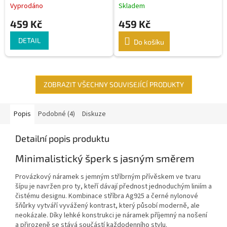
Vyprodáno
Skladem
459 Kč
459 Kč
DETAIL
Do košíku
ZOBRAZIT VŠECHNY SOUVISEJÍCÍ PRODUKTY
Popis
Podobné (4)
Diskuze
Detailní popis produktu
Minimalistický šperk s jasným směrem
Provázkový náramek s jemným stříbrným přívěskem ve tvaru
šípu je navržen pro ty, kteří dávají přednost jednoduchým liniím a
čistému designu. Kombinace stříbra Ag925 a černé nylonové
šňůrky vytváří vyvážený kontrast, který působí moderně, ale
neokázale. Díky lehké konstrukci je náramek příjemný na nošení
a přirozeně se stává součástí každodenního stylu.