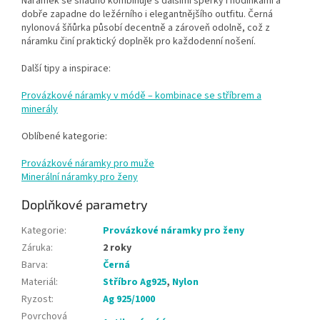
Náramek se snadno kombinuje s dalšími šperky i hodinkami a
dobře zapadne do ležérního i elegantnějšího outfitu. Černá
nylonová šňůrka působí decentně a zároveň odolně, což z
náramku činí praktický doplněk pro každodenní nošení.
Další tipy a inspirace:
Provázkové náramky v módě – kombinace se stříbrem a
minerály
Oblíbené kategorie:
Provázkové náramky pro muže
Minerální náramky pro ženy
Doplňkové parametry
Kategorie
:
Provázkové náramky pro ženy
Záruka
:
2 roky
Barva
:
Černá
Materiál
:
Stříbro Ag925
,
Nylon
Ryzost
:
Ag 925/1000
Povrchová