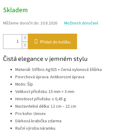
Měrná
Skladem
cena:
Můžeme doručit do:
10.8.2026
Možnosti doručení
Přidat do košíku
Čistá elegance v jemném stylu
Materiál: Stříbro Ag925 + černá nylonová šňůrka
Povrchová úprava: Antikorozní úprava
Motiv: Šíp
Velikost přívěsku: 15 mm × 3 mm
Hmotnost přívěsku: ≤ 0,45 g
Nastavitelná délka: 12 cm – 22 cm
Pro koho: Unisex
Dárková krabička zdarma
Ruční výroba náramku