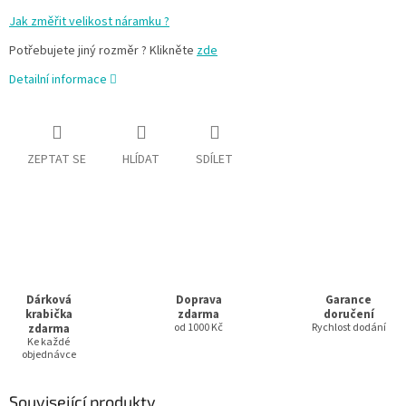
Jak změřit velikost náramku ?
Potřebujete jiný rozměr ? Klikněte
zde
Detailní informace
ZEPTAT SE
HLÍDAT
SDÍLET
Dárková
Doprava
Garance
krabička
zdarma
doručení
zdarma
od 1000 Kč
Rychlost dodání
Ke každé
objednávce
Související produkty