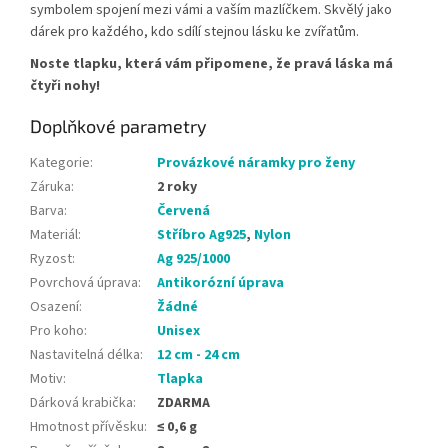
symbolem spojení mezi vámi a vaším mazlíčkem. Skvělý jako
dárek pro každého, kdo sdílí stejnou lásku ke zvířatům.
Noste tlapku, která vám připomene, že pravá láska má
čtyři nohy!
Doplňkové parametry
Kategorie
:
Provázkové náramky pro ženy
Záruka
:
2 roky
Barva
:
Červená
Materiál
:
Stříbro Ag925
,
Nylon
Ryzost
:
Ag 925/1000
Povrchová úprava
:
Antikorózní úprava
Osazení
:
Žádné
Pro koho
:
Unisex
Nastavitelná délka
:
12 cm - 24 cm
Motiv
:
Tlapka
Dárková krabička
:
ZDARMA
Hmotnost přívěsku
:
≤ 0,6 g