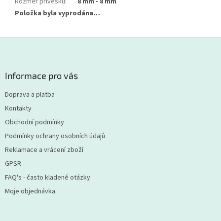
Rozměr přívěsku
:
8 mm - 8 mm
Položka byla vyprodána…
Z
á
p
a
Informace pro vás
t
í
Doprava a platba
Kontakty
Obchodní podmínky
Podmínky ochrany osobních údajů
Reklamace a vrácení zboží
GPSR
FAQ's - často kladené otázky
Moje objednávka