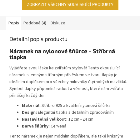
ZOBRAZIT VŠECHNY SOUVISEJÍCÍ PRODUKTY
Popis
Podobné (4)
Diskuze
Detailní popis produktu
Náramek na nylonové šňůrce – Stříbrná
tlapka
Vyjádřete svou lásku ke zvířatům stylově! Tento okouzlující
náramek s jemným stříbrným přívěskem ve tvaru tlapky je
ideálním doplňkem pro všechny milovníky čtyřnohých mazlíčků.
Symbol tlapky připomíná radost a věrnost, které nám zvířata
přinášejí každý den.
Materiál:
Stříbro 925 a kvalitní nylonová šňůrka
Design:
Elegantní tlapka s detailním zpracováním
Nastavitelná velikost:
12 cm - 24 cm
Barva šňůrky:
Červená
Tento náramek je nejen módním doplňkem, ale také krásným