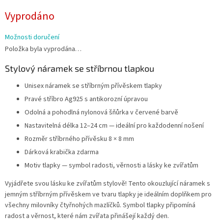
Měrná
Vyprodáno
cena:
Možnosti doručení
Položka byla vyprodána…
Stylový náramek se stříbrnou tlapkou
Unisex náramek se stříbrným přívěskem tlapky
Pravé stříbro Ag925 s antikorozní úpravou
Odolná a pohodlná nylonová šňůrka v červené barvě
Nastavitelná délka 12–24 cm — ideální pro každodenní nošení
Rozměr stříbrného přívěsku 8 × 8 mm
Dárková krabička zdarma
Motiv tlapky — symbol radosti, věrnosti a lásky ke zvířatům
Vyjádřete svou lásku ke zvířatům stylově! Tento okouzlující náramek s
jemným stříbrným přívěskem ve tvaru tlapky je ideálním doplňkem pro
všechny milovníky čtyřnohých mazlíčků. Symbol tlapky připomíná
radost a věrnost, které nám zvířata přinášejí každý den.