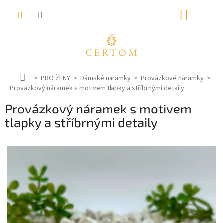
Přejít
NÁKUP
na
obsah
KOŠÍK
D
PRO ŽENY
Dámské náramky
Provázkové náramky
Provázkový náramek s motivem tlapky a stříbrnými detaily
o
m
Provázkový náramek s motivem
ů
tlapky a stříbrnými detaily