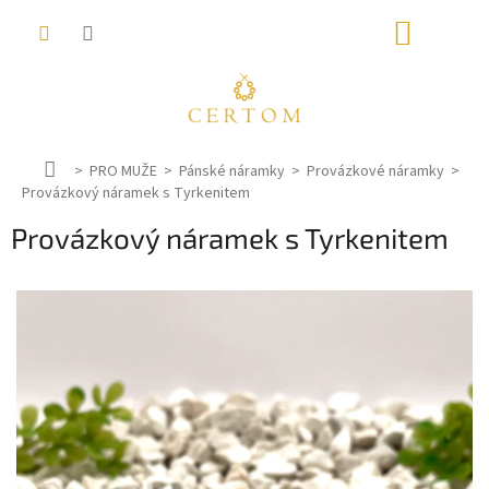
Přejít
NÁKUP
na
obsah
KOŠÍK
D
PRO MUŽE
Pánské náramky
Provázkové náramky
Provázkový náramek s Tyrkenitem
o
m
Provázkový náramek s Tyrkenitem
ů