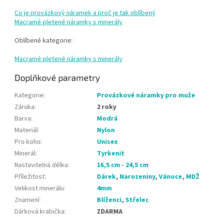
Co je provázkový náramek a proč je tak oblíbený
Macramé pletené náramky s minerály
Oblíbené kategorie:
Macramé pletené náramky s minerály
Doplňkové parametry
Kategorie
:
Provázkové náramky pro muže
Záruka
:
2 roky
Barva
:
Modrá
Materiál
:
Nylon
Pro koho
:
Unisex
Minerál
:
Tyrkenit
Nastavitelná délka
:
16,5 cm - 24,5 cm
Příležitost
:
Dárek
,
Narozeniny
,
Vánoce
,
MDŽ
Velikost minerálu
:
4mm
Znamení
:
Blíženci
,
Střelec
Dárková krabička
:
ZDARMA