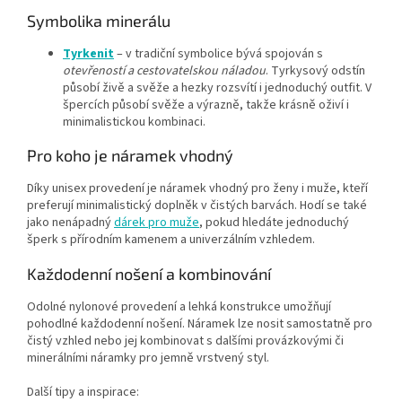
Symbolika minerálu
Tyrkenit
– v tradiční symbolice bývá spojován s
otevřeností a cestovatelskou náladou
. Tyrkysový odstín
působí živě a svěže a hezky rozsvítí i jednoduchý outfit. V
špercích působí svěže a výrazně, takže krásně oživí i
minimalistickou kombinaci.
Pro koho je náramek vhodný
Díky unisex provedení je náramek vhodný pro ženy i muže, kteří
preferují minimalistický doplněk v čistých barvách. Hodí se také
jako nenápadný
dárek pro muže
, pokud hledáte jednoduchý
šperk s přírodním kamenem a univerzálním vzhledem.
Každodenní nošení a kombinování
Odolné nylonové provedení a lehká konstrukce umožňují
pohodlné každodenní nošení. Náramek lze nosit samostatně pro
čistý vzhled nebo jej kombinovat s dalšími provázkovými či
minerálními náramky pro jemně vrstvený styl.
Další tipy a inspirace: