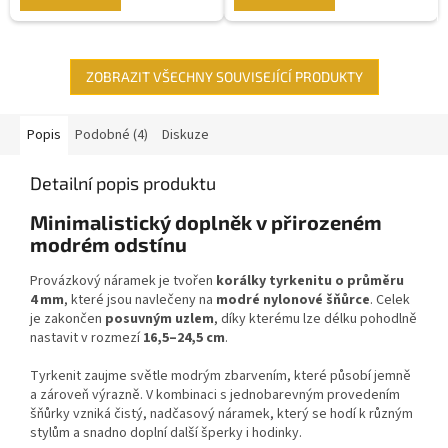
ZOBRAZIT VŠECHNY SOUVISEJÍCÍ PRODUKTY
Popis
Podobné (4)
Diskuze
Detailní popis produktu
Minimalistický doplněk v přirozeném
modrém odstínu
Provázkový náramek je tvořen
korálky tyrkenitu o průměru
4 mm
, které jsou navlečeny na
modré nylonové šňůrce
. Celek
je zakončen
posuvným uzlem
, díky kterému lze délku pohodlně
nastavit v rozmezí
16,5–24,5 cm
.
Tyrkenit zaujme světle modrým zbarvením, které působí jemně
a zároveň výrazně. V kombinaci s jednobarevným provedením
šňůrky vzniká čistý, nadčasový náramek, který se hodí k různým
stylům a snadno doplní další šperky i hodinky.