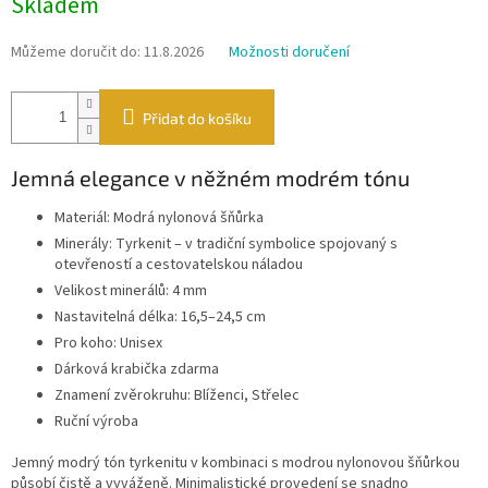
Skladem
cena:
Můžeme doručit do:
11.8.2026
Možnosti doručení
Přidat do košíku
Jemná elegance v něžném modrém tónu
Materiál: Modrá nylonová šňůrka
Minerály: Tyrkenit – v tradiční symbolice spojovaný s
otevřeností a cestovatelskou náladou
Velikost minerálů: 4 mm
Nastavitelná délka: 16,5–24,5 cm
Pro koho: Unisex
Dárková krabička zdarma
Znamení zvěrokruhu: Blíženci, Střelec
Ruční výroba
Jemný modrý tón tyrkenitu v kombinaci s modrou nylonovou šňůrkou
působí čistě a vyváženě. Minimalistické provedení se snadno