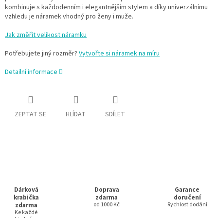
kombinuje s každodenním i elegantnějším stylem a díky univerzálnímu
vzhledu je náramek vhodný pro ženy i muže.
Jak změřit velikost náramku
Potřebujete jiný rozměr?
Vytvořte si náramek na míru
Detailní informace
ZEPTAT SE
HLÍDAT
SDÍLET
Dárková
Doprava
Garance
krabička
zdarma
doručení
zdarma
od 1000 Kč
Rychlost dodání
Ke každé