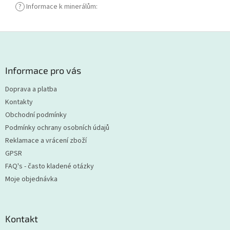
?
Informace k minerálům
:
Z
á
p
a
Informace pro vás
t
Doprava a platba
í
Kontakty
Obchodní podmínky
Podmínky ochrany osobních údajů
Reklamace a vrácení zboží
GPSR
FAQ's - často kladené otázky
Moje objednávka
Kontakt