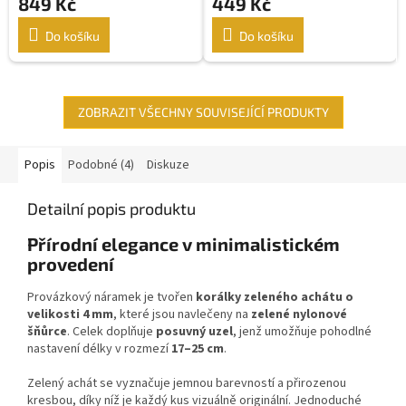
849 Kč
449 Kč
Do košíku
Do košíku
ZOBRAZIT VŠECHNY SOUVISEJÍCÍ PRODUKTY
Popis
Podobné (4)
Diskuze
Detailní popis produktu
Přírodní elegance v minimalistickém
provedení
Provázkový náramek je tvořen
korálky zeleného achátu o
velikosti 4 mm
, které jsou navlečeny na
zelené nylonové
šňůrce
. Celek doplňuje
posuvný uzel
, jenž umožňuje pohodlné
nastavení délky v rozmezí
17–25 cm
.
Zelený achát se vyznačuje jemnou barevností a přirozenou
kresbou, díky níž je každý kus vizuálně originální. Jednoduché