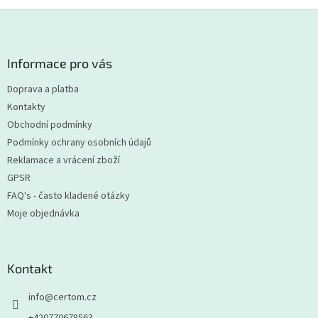
Z
á
p
a
Informace pro vás
t
Doprava a platba
í
Kontakty
Obchodní podmínky
Podmínky ochrany osobních údajů
Reklamace a vrácení zboží
GPSR
FAQ's - často kladené otázky
Moje objednávka
Kontakt
info
@
certom.cz
+420770678563