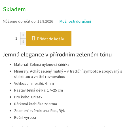
Měrná
Skladem
cena:
Můžeme doručit do:
12.8.2026
Možnosti doručení
Přidat do košíku
Jemná elegance v přírodním zeleném tónu
Materiál: Zelená nylonová šňůrka
Minerály: Achát zelený matný – v tradiční symbolice spojovaný s
stabilitou a vnitřní rovnováhou
Velikost minerálů: 4 mm
Nastavitelná délka: 17–25 cm
Pro koho: Unisex
Dárková krabička zdarma
Znamení zvěrokruhu: Rak, Býk
Ruční výroba