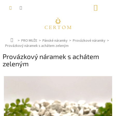
Přejít
NÁKUP
na
obsah
KOŠÍK
D
PRO MUŽE
Pánské náramky
Provázkové náramky
Provázkový náramek s achátem zeleným
o
m
Provázkový náramek s achátem
ů
zeleným