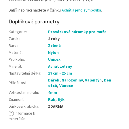
Další inspiraci najdete v článku
Achát a jeho symbolika
.
Doplňkové parametry
Kategorie
:
Provázkové náramky pro muže
Záruka
:
2 roky
Barva
:
Zelená
Materiál
:
Nylon
Pro koho
:
Unisex
Minerál
:
Achát zelený
Nastavitelná délka
:
17 cm - 25 cm
Dárek
,
Narozeniny
,
Valentýn
,
Den
Příležitost
:
otců
,
Vánoce
Velikost minerálu
:
4mm
Znamení
:
Rak
,
Býk
Dárková krabička
:
ZDARMA
?
Informace k
minerálům
: