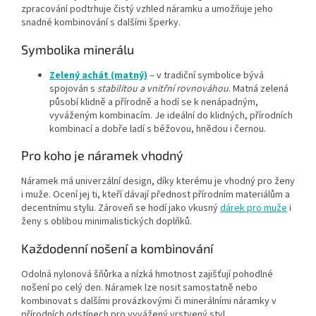
zpracování podtrhuje čistý vzhled náramku a umožňuje jeho
snadné kombinování s dalšími šperky.
Symbolika minerálu
Zelený achát (matný)
– v tradiční symbolice bývá
spojován s
stabilitou a vnitřní rovnováhou
. Matná zelená
působí klidně a přírodně a hodí se k nenápadným,
vyváženým kombinacím. Je ideální do klidných, přírodních
kombinací a dobře ladí s béžovou, hnědou i černou.
Pro koho je náramek vhodný
Náramek má univerzální design, díky kterému je vhodný pro ženy
i muže. Ocení jej ti, kteří dávají přednost přírodním materiálům a
decentnímu stylu. Zároveň se hodí jako vkusný
dárek pro muže
i
ženy s oblibou minimalistických doplňků.
Každodenní nošení a kombinování
Odolná nylonová šňůrka a nízká hmotnost zajišťují pohodlné
nošení po celý den. Náramek lze nosit samostatně nebo
kombinovat s dalšími provázkovými či minerálními náramky v
přírodních odstínech pro vyvážený vrstvený styl.