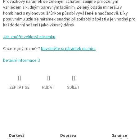
Provázkový náramek se zeleným achátem zaujme přirozeným
vzhledem a klidným barevným laděním. Zelený odstín minerálu v
kombinaci s nylonovou šňůrkou působí vyváženě a nadčasově. Díky
posuvnému uzlu se náramek snadno přizpůsobí zápěstí a je vhodný pro
každodenní nošení i jako vkusný dárek.
Jak změřit velikost náramku
Chcete jiný rozměr?
Navrhněte si náramek na míru
Detailní informace
ZEPTAT SE
HLÍDAT
SDÍLET
Dárková
Doprava
Garance