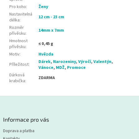
Pro koho
:
Ženy
Nastavitelná
12 cm - 23 cm
délka
:
Rozměr
14mm x 7mm
přívěsku
:
Hmotnost
≤ 0,45 g
přívěsku
:
Motiv
:
Hvězda
Dárek
,
Narozeniny
,
Výročí
,
Valentýn
,
Příležitost
:
Vánoce
,
MDŽ
,
Promoce
Dárková
ZDARMA
krabička
:
Z
á
p
a
Informace pro vás
t
Doprava a platba
í
Kontakty