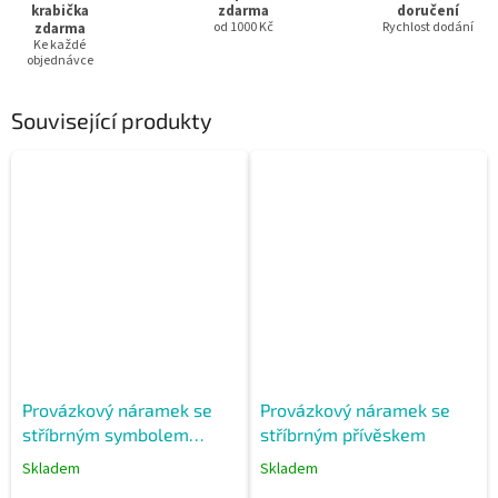
krabička
zdarma
doručení
zdarma
od 1000 Kč
Rychlost dodání
Ke každé
objednávce
Související produkty
Provázkový náramek se
Provázkový náramek se
stříbrným symbolem
stříbrným přívěskem
nekonečna a peříčkem
Skladem
Skladem