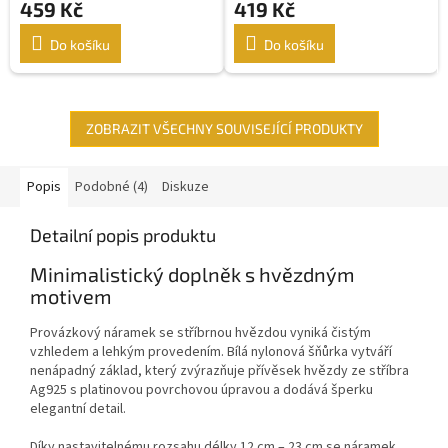
459 Kč
419 Kč
Do košíku
Do košíku
ZOBRAZIT VŠECHNY SOUVISEJÍCÍ PRODUKTY
Popis
Podobné (4)
Diskuze
Detailní popis produktu
Minimalistický doplněk s hvězdným
motivem
Provázkový náramek se stříbrnou hvězdou vyniká čistým
vzhledem a lehkým provedením. Bílá nylonová šňůrka vytváří
nenápadný základ, který zvýrazňuje přívěsek hvězdy ze stříbra
Ag925 s platinovou povrchovou úpravou a dodává šperku
elegantní detail.
Díky nastavitelnému rozsahu délky 12 cm – 23 cm se náramek