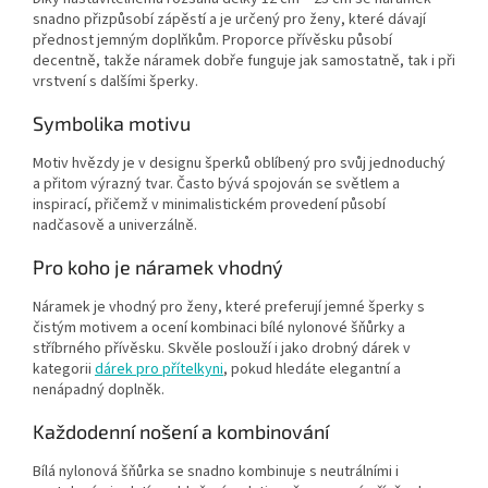
snadno přizpůsobí zápěstí a je určený pro ženy, které dávají
přednost jemným doplňkům. Proporce přívěsku působí
decentně, takže náramek dobře funguje jak samostatně, tak i při
vrstvení s dalšími šperky.
Symbolika motivu
Motiv hvězdy je v designu šperků oblíbený pro svůj jednoduchý
a přitom výrazný tvar. Často bývá spojován se světlem a
inspirací, přičemž v minimalistickém provedení působí
nadčasově a univerzálně.
Pro koho je náramek vhodný
Náramek je vhodný pro ženy, které preferují jemné šperky s
čistým motivem a ocení kombinaci bílé nylonové šňůrky a
stříbrného přívěsku. Skvěle poslouží i jako drobný dárek v
kategorii
dárek pro přítelkyni
, pokud hledáte elegantní a
nenápadný doplněk.
Každodenní nošení a kombinování
Bílá nylonová šňůrka se snadno kombinuje s neutrálními i