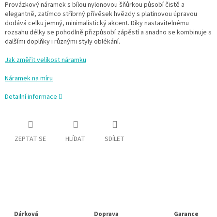
Provázkový náramek s bílou nylonovou šňůrkou působí čistě a
elegantně, zatímco stříbrný přívěsek hvězdy s platinovou úpravou
dodává celku jemný, minimalistický akcent. Díky nastavitelnému
rozsahu délky se pohodlně přizpůsobí zápěstí a snadno se kombinuje s
dalšími doplňky i různými styly oblékání.
Jak změřit velikost náramku
Náramek na míru
Detailní informace
ZEPTAT SE
HLÍDAT
SDÍLET
Dárková
Doprava
Garance