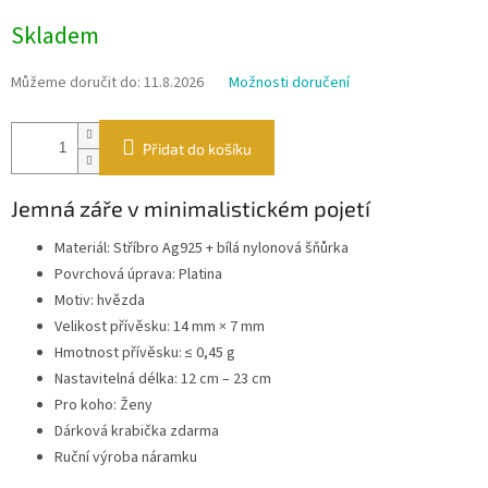
Měrná
Skladem
cena:
Můžeme doručit do:
11.8.2026
Možnosti doručení
Přidat do košíku
Jemná záře v minimalistickém pojetí
Materiál: Stříbro Ag925 + bílá nylonová šňůrka
Povrchová úprava: Platina
Motiv: hvězda
Velikost přívěsku: 14 mm × 7 mm
Hmotnost přívěsku: ≤ 0,45 g
Nastavitelná délka: 12 cm – 23 cm
Pro koho: Ženy
Dárková krabička zdarma
Ruční výroba náramku