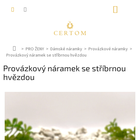
Přejít
NÁKUP
na
obsah
KOŠÍK
D
PRO ŽENY
Dámské náramky
Provázkové náramky
Provázkový náramek se stříbrnou hvězdou
o
m
Provázkový náramek se stříbrnou
ů
hvězdou