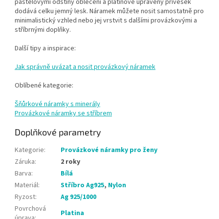
pastelovými odstíny oblečení a platinově upravený přívěsek
dodává celku jemný lesk. Náramek můžete nosit samostatně pro
minimalistický vzhled nebo jej vrstvit s dalšími provázkovými a
stříbrnými doplňky.
Další tipy a inspirace:
Jak správně uvázat a nosit provázkový náramek
Oblíbené kategorie:
Šňůrkové náramky s minerály
Provázkové náramky se stříbrem
Doplňkové parametry
Kategorie
:
Provázkové náramky pro ženy
Záruka
:
2 roky
Barva
:
Bílá
Materiál
:
Stříbro Ag925
,
Nylon
Ryzost
:
Ag 925/1000
Povrchová
Platina
úprava
: