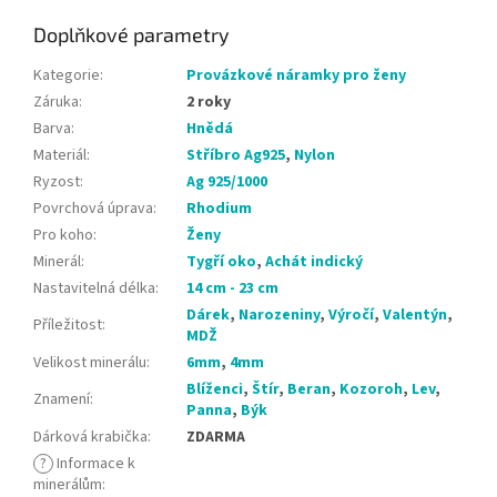
Doplňkové parametry
Kategorie
:
Provázkové náramky pro ženy
Záruka
:
2 roky
Barva
:
Hnědá
Materiál
:
Stříbro Ag925
,
Nylon
Ryzost
:
Ag 925/1000
Povrchová úprava
:
Rhodium
Pro koho
:
Ženy
Minerál
:
Tygří oko
,
Achát indický
Nastavitelná délka
:
14 cm - 23 cm
Dárek
,
Narozeniny
,
Výročí
,
Valentýn
,
Příležitost
:
MDŽ
Velikost minerálu
:
6mm
,
4mm
Blíženci
,
Štír
,
Beran
,
Kozoroh
,
Lev
,
Znamení
:
Panna
,
Býk
Dárková krabička
:
ZDARMA
?
Informace k
minerálům
: