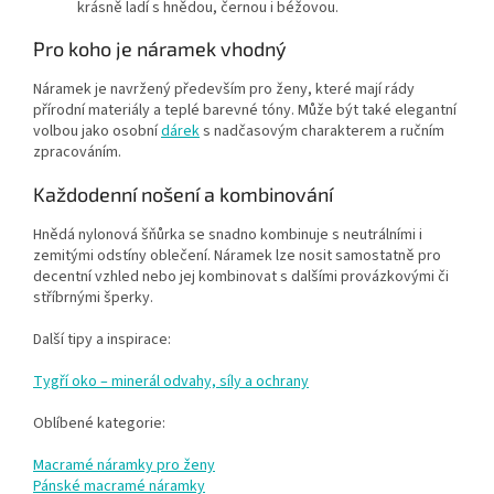
krásně ladí s hnědou, černou i béžovou.
Pro koho je náramek vhodný
Náramek je navržený především pro ženy, které mají rády
přírodní materiály a teplé barevné tóny. Může být také elegantní
volbou jako osobní
dárek
s nadčasovým charakterem a ručním
zpracováním.
Každodenní nošení a kombinování
Hnědá nylonová šňůrka se snadno kombinuje s neutrálními i
zemitými odstíny oblečení. Náramek lze nosit samostatně pro
decentní vzhled nebo jej kombinovat s dalšími provázkovými či
stříbrnými šperky.
Další tipy a inspirace:
Tygří oko – minerál odvahy, síly a ochrany
Oblíbené kategorie:
Macramé náramky pro ženy
Pánské macramé náramky