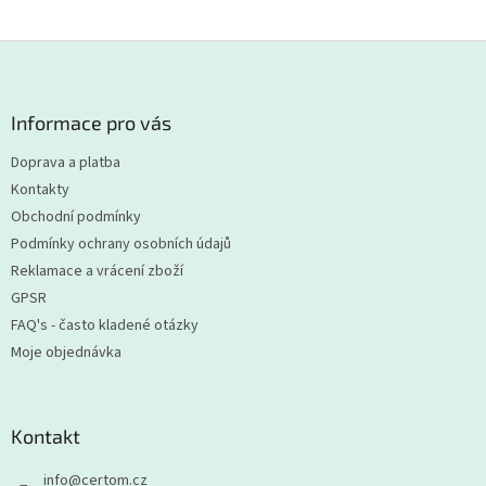
Z
á
p
a
Informace pro vás
t
Doprava a platba
í
Kontakty
Obchodní podmínky
Podmínky ochrany osobních údajů
Reklamace a vrácení zboží
GPSR
FAQ's - často kladené otázky
Moje objednávka
Kontakt
info
@
certom.cz