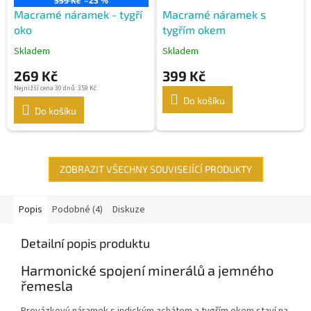
359 Kč
–25 %
Macramé náramek - tygří
Macramé náramek s
oko
tygřím okem
Skladem
Skladem
269 Kč
399 Kč
Nejnižší cena 30 dnů: 359 Kč
Do košíku
Do košíku
ZOBRAZIT VŠECHNY SOUVISEJÍCÍ PRODUKTY
Popis
Podobné (4)
Diskuze
Detailní popis produktu
Harmonické spojení minerálů a jemného
řemesla
Provázkový náramek s indickým achátem a tygřím okem staví na