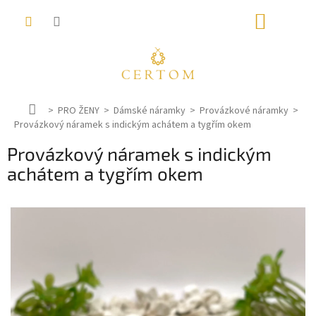
Přejít
NÁKUP
na
obsah
KOŠÍK
D
PRO ŽENY
Dámské náramky
Provázkové náramky
Provázkový náramek s indickým achátem a tygřím okem
o
m
Provázkový náramek s indickým
ů
achátem a tygřím okem