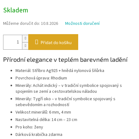
Měrná
Skladem
cena:
Můžeme doručit do:
10.8.2026
Možnosti doručení
Přidat do košíku
Přírodní elegance v teplém barevném ladění
Materiál: Stříbro Ag925 + hnědá nylonová šňůrka
Povrchová úprava: Rhodium
Minerály: Achát indický – v tradiční symbolice spojovaný s
spojením se zemí a cestovatelskou náladou
Minerály: Tygří oko – v tradiční symbolice spojovaný s
sebevědomím a rozhodností
Velikost minerálů: 6 mm, 4 mm
Nastavitelná délka: 14 cm – 23 cm
Pro koho: ženy
Dárková krabička zdarma