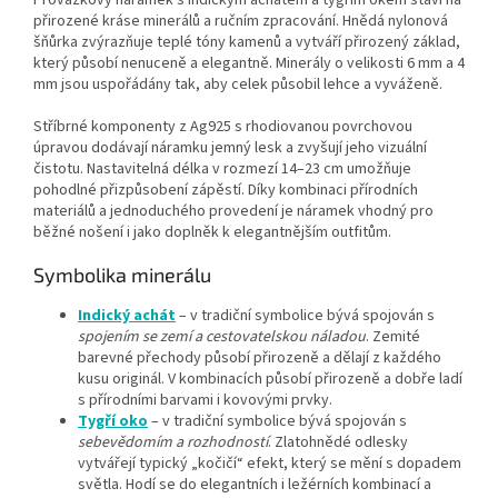
přirozené kráse minerálů a ručním zpracování. Hnědá nylonová
šňůrka zvýrazňuje teplé tóny kamenů a vytváří přirozený základ,
který působí nenuceně a elegantně. Minerály o velikosti 6 mm a 4
mm jsou uspořádány tak, aby celek působil lehce a vyváženě.
Stříbrné komponenty z Ag925 s rhodiovanou povrchovou
úpravou dodávají náramku jemný lesk a zvyšují jeho vizuální
čistotu. Nastavitelná délka v rozmezí 14–23 cm umožňuje
pohodlné přizpůsobení zápěstí. Díky kombinaci přírodních
materiálů a jednoduchého provedení je náramek vhodný pro
běžné nošení i jako doplněk k elegantnějším outfitům.
Symbolika minerálu
Indický achát
– v tradiční symbolice bývá spojován s
spojením se zemí a cestovatelskou náladou
. Zemité
barevné přechody působí přirozeně a dělají z každého
kusu originál. V kombinacích působí přirozeně a dobře ladí
s přírodními barvami i kovovými prvky.
Tygří oko
– v tradiční symbolice bývá spojován s
sebevědomím a rozhodností
. Zlatohnědé odlesky
vytvářejí typický „kočičí“ efekt, který se mění s dopadem
světla. Hodí se do elegantních i ležérních kombinací a