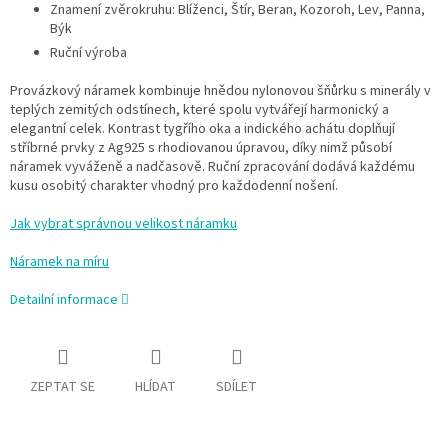
Znamení zvěrokruhu: Blíženci, Štír, Beran, Kozoroh, Lev, Panna,
Býk
Ruční výroba
Provázkový náramek kombinuje hnědou nylonovou šňůrku s minerály v
teplých zemitých odstínech, které spolu vytvářejí harmonický a
elegantní celek. Kontrast tygřího oka a indického achátu doplňují
stříbrné prvky z Ag925 s rhodiovanou úpravou, díky nimž působí
náramek vyváženě a nadčasově. Ruční zpracování dodává každému
kusu osobitý charakter vhodný pro každodenní nošení.
Jak vybrat správnou velikost náramku
Náramek na míru
Detailní informace
ZEPTAT SE
HLÍDAT
SDÍLET