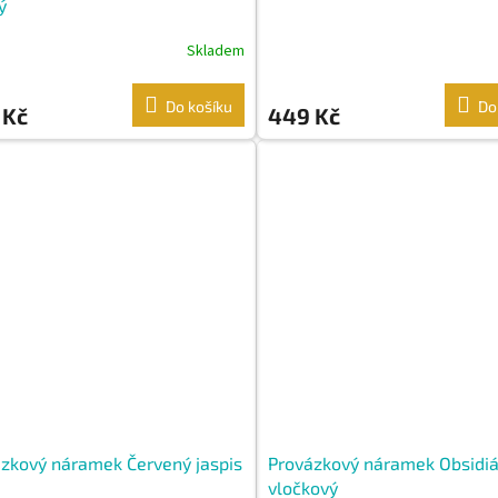
ý
Skladem
Do košíku
Do
 Kč
449 Kč
zkový náramek Červený jaspis
Provázkový náramek Obsidi
vločkový