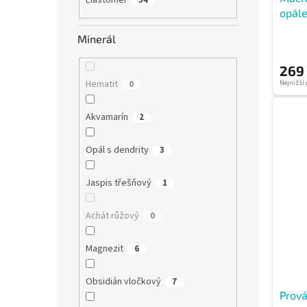
Elastomer
54
opál
Minerál
269
Hematit
0
Nejnižší 
Akvamarín
2
Opál s dendrity
3
Jaspis třešňový
1
Achát růžový
0
Magnezit
6
Obsidián vločkový
7
Prová