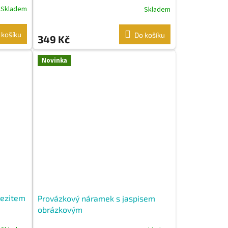
Skladem
Skladem
 košíku
Do košíku
349 Kč
Novinka
nezitem
Provázkový náramek s jaspisem
obrázkovým