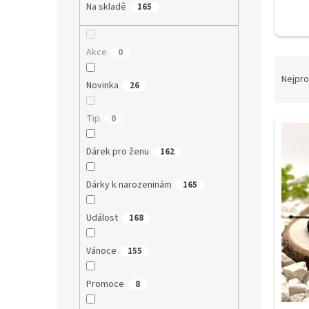
a
Na skladě
165
n
e
l
Akce
0
Ř
a
Nejpro
Novinka
26
z
e
Tip
0
V
n
ý
í
Dárek pro ženu
p
162
p
i
r
s
o
Dárky k narozeninám
165
p
d
r
u
Událost
168
o
k
d
t
Vánoce
155
u
ů
k
Promoce
8
t
ů