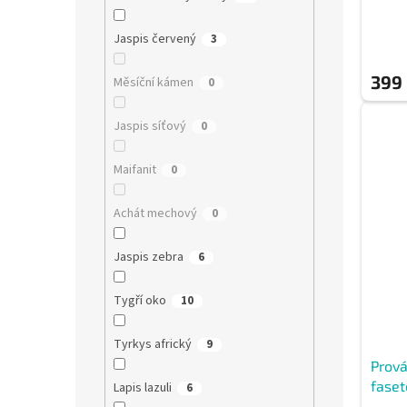
Jaspis červený
3
399
Měsíční kámen
0
Jaspis síťový
0
Maifanit
0
Achát mechový
0
Jaspis zebra
6
Tygří oko
10
Tyrkys africký
9
Prov
faset
Lapis lazuli
6
stříb