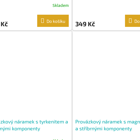
Skladem
Do košíku
Do
 Kč
349 Kč
zkový náramek s tyrkenitem a
Provázkový náramek s mag
rnými komponenty
a stříbrnými komponenty