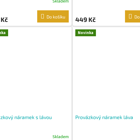
Skladem
Do košíku
Do
 Kč
449 Kč
nka
Novinka
zkový náramek s lávou
Provázkový náramek láva
Skladem