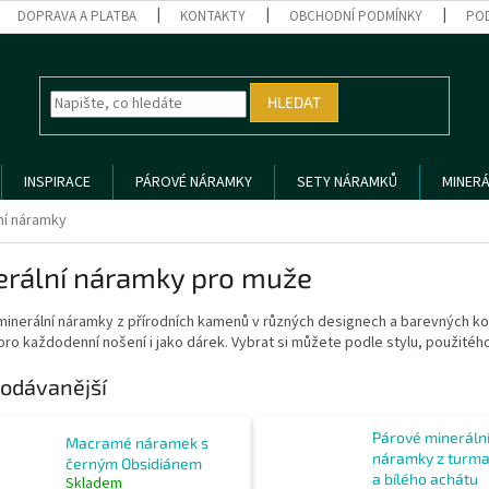
DOPRAVA A PLATBA
KONTAKTY
OBCHODNÍ PODMÍNKY
PO
HLEDAT
INSPIRACE
PÁROVÉ NÁRAMKY
SETY NÁRAMKŮ
MINERÁ
ní náramky
erální náramky pro muže
minerální náramky z přírodních kamenů v různých designech a barevných k
ro každodenní nošení i jako dárek. Vybrat si můžete podle stylu, použité
odávanější
Párové mineráln
Macramé náramek s
náramky z turma
černým Obsidiánem
a bílého achátu
Skladem