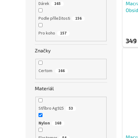
Macr
Dárek
165
Obsi
Podle příležitosti
156
Pro koho
157
349
Značky
Certom
166
Materiál
Stříbro Ag925
53
Nylon
168
Macr