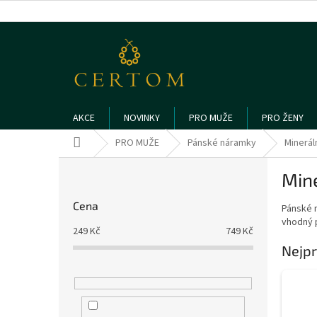
Přejít
na
obsah
AKCE
NOVINKY
PRO MUŽE
PRO ŽENY
Domů
PRO MUŽE
Pánské náramky
Minerál
P
Min
o
s
Cena
Pánské 
t
vhodný p
r
249
Kč
749
Kč
a
Nejpr
n
n
í
p