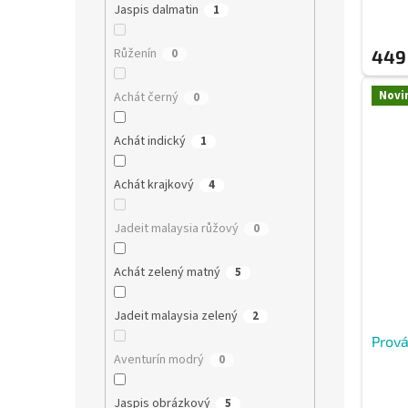
Jaspis dalmatin
1
Růženín
0
449
Novi
Achát černý
0
Achát indický
1
Achát krajkový
4
Jadeit malaysia růžový
0
Achát zelený matný
5
Jadeit malaysia zelený
2
Prová
Aventurín modrý
0
Jaspis obrázkový
5