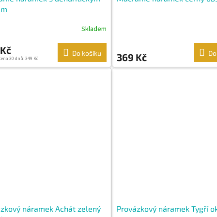
em
Skladem
 Kč
Do košíku
Do
369 Kč
cena 30 dnů: 349 Kč
zkový náramek Achát zelený
Provázkový náramek Tygří o