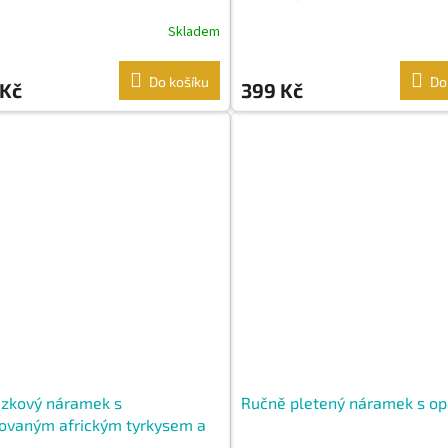
Skladem
Do košíku
Do
 Kč
399 Kč
ázkový náramek s
Ručně pletený náramek s o
ovaným africkým tyrkysem a
rnými ozdobami