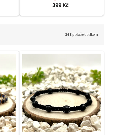
399 Kč
168
položek celkem