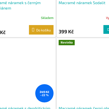
amé náramek s černým
Macramé náramek Sodalit
diánem
Skladem
V
Do košíku
399 Kč
 Kč
Novinka
349 Kč
–22 %
amé náramek s dendritickým
Macramé náramek černý obs