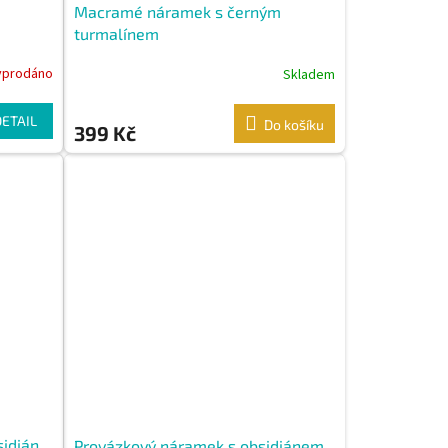
Macramé náramek s černým
turmalínem
yprodáno
Skladem
DETAIL
Do košíku
399 Kč
idián
Provázkový náramek s obsidiánem