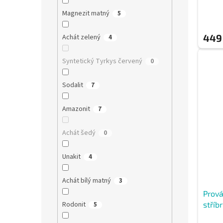
Magnezit matný
5
449
Achát zelený
4
Syntetický Tyrkys červený
0
Sodalit
7
Amazonit
7
Achát šedý
0
Unakit
4
Achát bílý matný
3
Prová
Rodonit
stříb
5