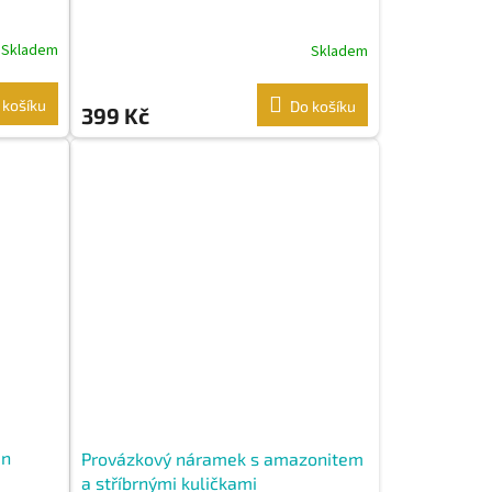
Skladem
Skladem
 košíku
Do košíku
399 Kč
án
Provázkový náramek s amazonitem
a stříbrnými kuličkami