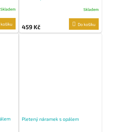
Skladem
Skladem
 košíku
Do košíku
459 Kč
pálem
Pletený náramek s opálem