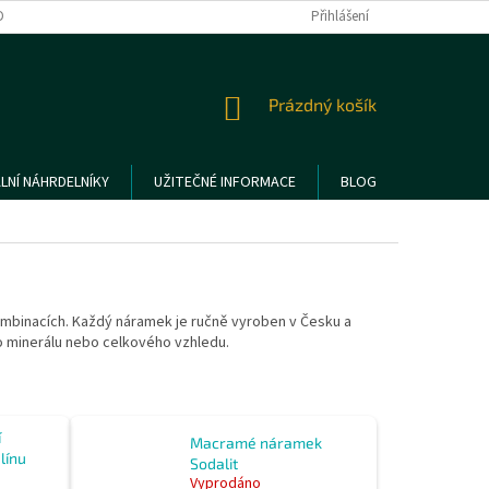
DMÍNKY OCHRANY OSOBNÍCH ÚDAJŮ
REKLAMACE A VRÁCENÍ ZBOŽÍ
Přihlášení
NÁKUPNÍ
Prázdný košík
KOŠÍK
LNÍ NÁHRDELNÍKY
UŽITEČNÉ INFORMACE
BLOG
ombinacích. Každý náramek je ručně vyroben v Česku a
ho minerálu nebo celkového vzhledu.
í
Macramé náramek
línu
Sodalit
Vyprodáno