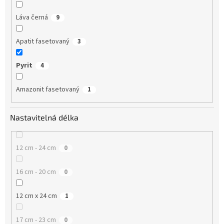
Láva černá
9
Apatit fasetovaný
3
Pyrit
4
Amazonit fasetovaný
1
Nastavitelná délka
12 cm - 24 cm
0
16 cm - 20 cm
0
12 cm x 24 cm
1
17 cm - 23 cm
0