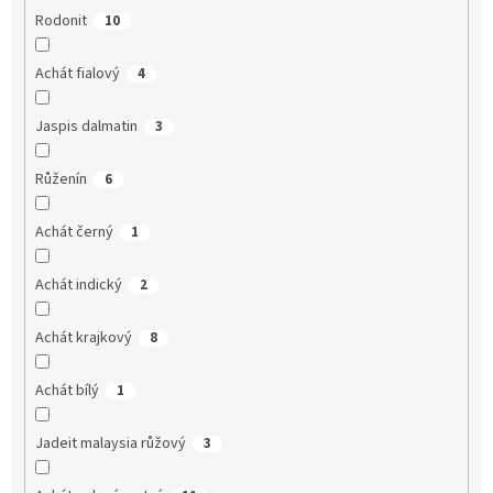
Rodonit
10
Achát fialový
4
Jaspis dalmatin
3
Růženín
6
Achát černý
1
Achát indický
2
Achát krajkový
8
Achát bílý
1
Jadeit malaysia růžový
3