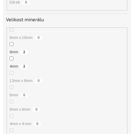
Dárek
0
Velikost minerálu
8mm x 10mm
0
6mm
2
4mm
2
12mm x 8mm
0
8mm
0
8mm x 8mm
0
4mm x 4 mm
0