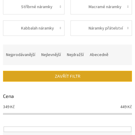
Stříbrné náramky
Macramé náramky
Kabbalah náramky
Náramky přátelství
Ř
a
Nejprodávanější
Nejlevnější
Nejdražší
Abecedně
z
e
n
ZAVŘÍT FILTR
í
p
r
Cena
o
d
349
Kč
449
Kč
u
k
t
ů