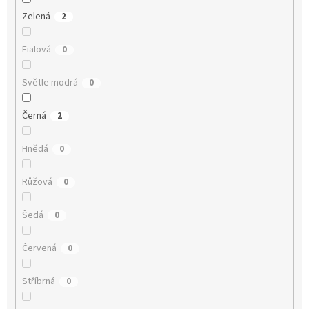
Zelená
2
Fialová
0
Světle modrá
0
Černá
2
Hnědá
0
Růžová
0
Šedá
0
Červená
0
Stříbrná
0