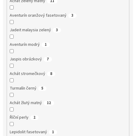
Achát zelený matný
11
Aventurín oranžový fasetovaný
3
Jadeit malaysia zelený
3
Aventurín modrý
1
Jaspis obrázkový
7
Achát stromečkový
8
Turmalín černý
5
Achát žlutý matný
12
Říční perly
2
Lepidolit fasetovaný
1