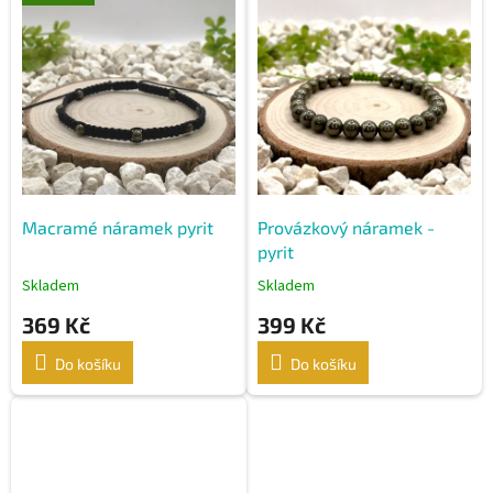
ý
p
i
s
p
r
o
d
u
k
Macramé náramek pyrit
Provázkový náramek -
t
pyrit
ů
Skladem
Skladem
369 Kč
399 Kč
Do košíku
Do košíku