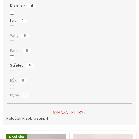
Kozoroh
4
Lev
4
Váhy
0
Panna
0
Střelec
4
Býk
0
Ryby
0
VYMAZAT FILTRY
Položek k zobrazení:
4
V
Novinka