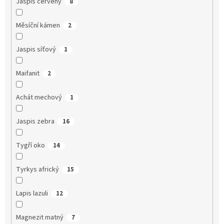
Jaspis červený
8
Měsíční kámen
2
Jaspis síťový
1
Maifanit
2
Achát mechový
1
Jaspis zebra
16
Tygří oko
14
Tyrkys africký
15
Lapis lazuli
12
Magnezit matný
7