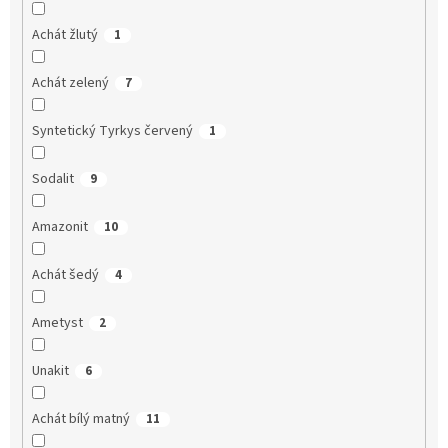
Achát žlutý
1
Achát zelený
7
Syntetický Tyrkys červený
1
Sodalit
9
Amazonit
10
Achát šedý
4
Ametyst
2
Unakit
6
Achát bílý matný
11