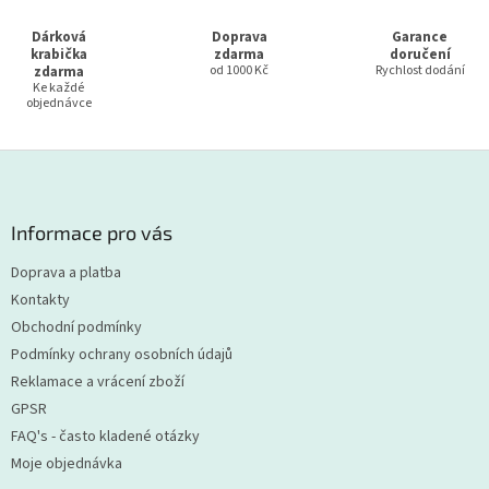
Dárková
Doprava
Garance
krabička
zdarma
doručení
zdarma
od 1000 Kč
Rychlost dodání
Ke každé
objednávce
Z
á
p
a
Informace pro vás
t
Doprava a platba
í
Kontakty
Obchodní podmínky
Podmínky ochrany osobních údajů
Reklamace a vrácení zboží
GPSR
FAQ's - často kladené otázky
Moje objednávka