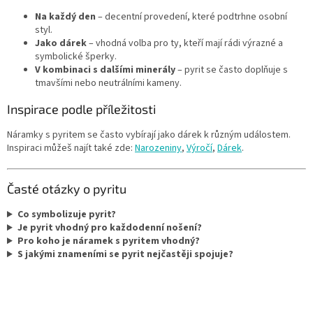
Na každý den
– decentní provedení, které podtrhne osobní
styl.
Jako dárek
– vhodná volba pro ty, kteří mají rádi výrazné a
symbolické šperky.
V kombinaci s dalšími minerály
– pyrit se často doplňuje s
tmavšími nebo neutrálními kameny.
Inspirace podle příležitosti
Náramky s pyritem se často vybírají jako dárek k různým událostem.
Inspiraci můžeš najít také zde:
Narozeniny
,
Výročí
,
Dárek
.
Časté otázky o pyritu
Co symbolizuje pyrit?
Je pyrit vhodný pro každodenní nošení?
Pro koho je náramek s pyritem vhodný?
S jakými znameními se pyrit nejčastěji spojuje?