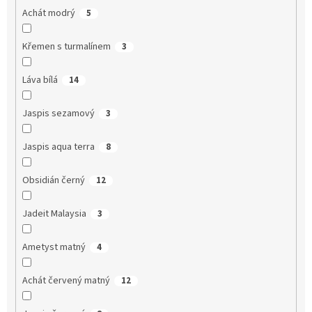
Achát modrý
5
Křemen s turmalínem
3
Láva bílá
14
Jaspis sezamový
3
Jaspis aqua terra
8
Obsidián černý
12
Jadeit Malaysia
3
Ametyst matný
4
Achát červený matný
12