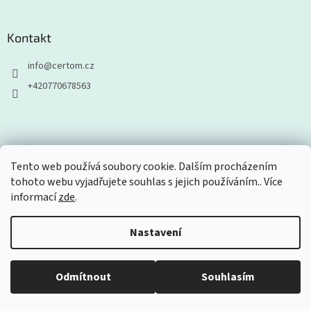
Kontakt
info
@
certom.cz
+420770678563
Odebírat newsletter
Tento web používá soubory cookie. Dalším procházením
tohoto webu vyjadřujete souhlas s jejich používáním.. Více
Vložte svůj e-mail a my vám budeme zasílat informace o nových
informací
zde
.
produktech na našem e-shopu.
E-mail
Nastavení
Vložením e-mailu souhlasíte s
podmínkami ochrany osobních údajů
Odmítnout
Souhlasím
PŘIHLÁSIT SE