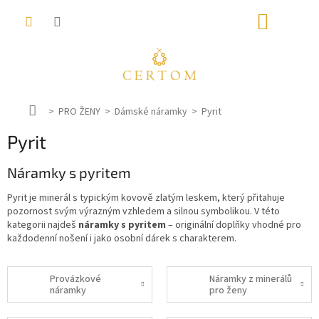
Přejít
NÁKUP
na
obsah
KOŠÍK
D
PRO ŽENY
Dámské náramky
Pyrit
o
Pyrit
m
ů
Náramky s pyritem
Pyrit je minerál s typickým kovově zlatým leskem, který přitahuje
pozornost svým výrazným vzhledem a silnou symbolikou. V této
kategorii najdeš
náramky s pyritem
– originální doplňky vhodné pro
každodenní nošení i jako osobní dárek s charakterem.
Provázkové
Náramky z minerálů
náramky
pro ženy