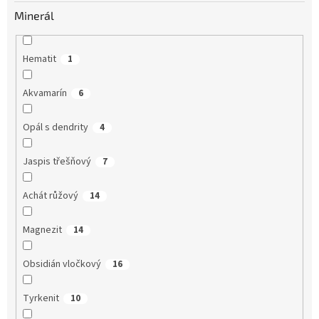
Minerál
Hematit
1
Akvamarín
6
Opál s dendrity
4
Jaspis třešňový
7
Achát růžový
14
Magnezit
14
Obsidián vločkový
16
Tyrkenit
10