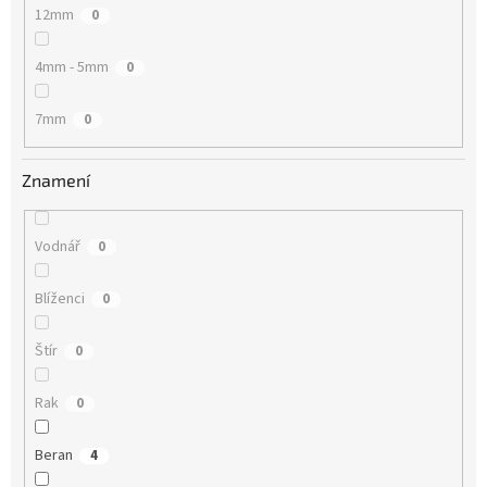
12mm
0
4mm - 5mm
0
7mm
0
Znamení
Vodnář
0
Blíženci
0
Štír
0
Rak
0
Beran
4