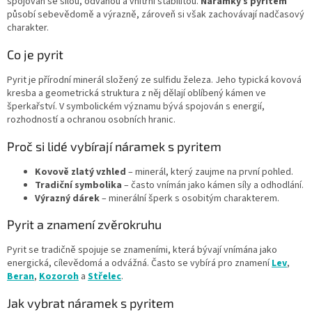
spojován se silou, odvahou a vnitřní stabilitou.
Náramky s pyritem
í
působí sebevědomě a výrazně, zároveň si však zachovávají nadčasový
p
charakter.
r
v
Co je pyrit
k
y
Pyrit je přírodní minerál složený ze sulfidu železa. Jeho typická kovová
v
kresba a geometrická struktura z něj dělají oblíbený kámen ve
ý
šperkařství. V symbolickém významu bývá spojován s energií,
p
rozhodností a ochranou osobních hranic.
i
s
Proč si lidé vybírají náramek s pyritem
u
Kovově zlatý vzhled
– minerál, který zaujme na první pohled.
Tradiční symbolika
– často vnímán jako kámen síly a odhodlání.
Výrazný dárek
– minerální šperk s osobitým charakterem.
Pyrit a znamení zvěrokruhu
Pyrit se tradičně spojuje se znameními, která bývají vnímána jako
energická, cílevědomá a odvážná. Často se vybírá pro znamení
Lev
,
Beran
,
Kozoroh
a
Střelec
.
Jak vybrat náramek s pyritem