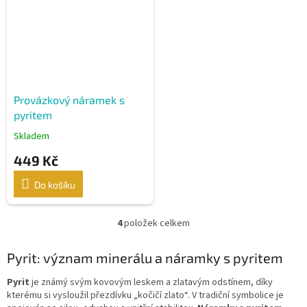
Provázkový náramek s
pyritem
Skladem
449 Kč
Do košíku
4
položek celkem
O
v
l
Pyrit: význam minerálu a náramky s pyritem
á
d
Pyrit
je známý svým kovovým leskem a zlatavým odstínem, díky
a
kterému si vysloužil přezdívku „kočičí zlato“. V tradiční symbolice je
c