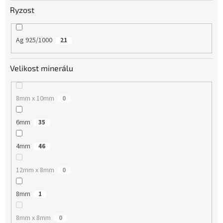
Ryzost
Ag 925/1000
21
Velikost minerálu
8mm x 10mm
0
6mm
35
4mm
46
12mm x 8mm
0
8mm
1
8mm x 8mm
0