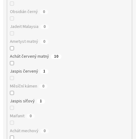
Obsidián černý
0
Jadeit Malaysia
0
Ametyst matný
0
Achát červený matný
10
Jaspis červený
1
Měsíční kámen
0
Jaspis síťový
1
Maifanit
0
Achát mechový
0