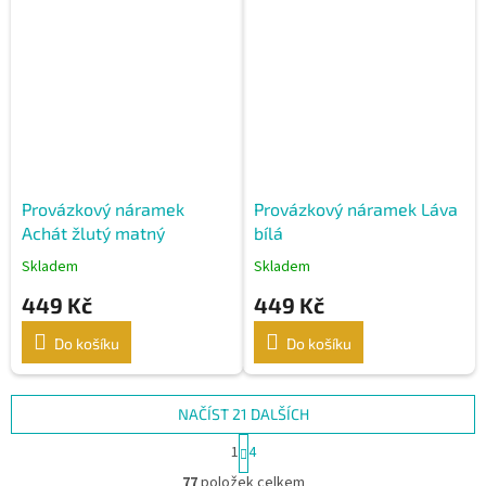
Provázkový náramek
Provázkový náramek Láva
Achát žlutý matný
bílá
Skladem
Skladem
449 Kč
449 Kč
Do košíku
Do košíku
NAČÍST 21 DALŠÍCH
S
1
4
t
O
r
77
položek celkem