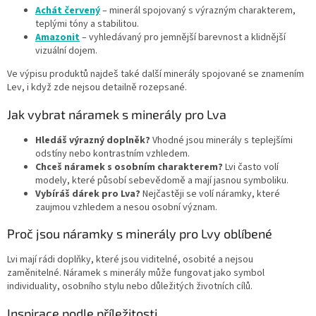
Achát červený
– minerál spojovaný s výrazným charakterem,
teplými tóny a stabilitou.
Amazonit
– vyhledávaný pro jemnější barevnost a klidnější
vizuální dojem.
Ve výpisu produktů najdeš také další minerály spojované se znamením
Lev, i když zde nejsou detailně rozepsané.
Jak vybrat náramek s minerály pro Lva
Hledáš výrazný doplněk?
Vhodné jsou minerály s teplejšími
odstíny nebo kontrastním vzhledem.
Chceš náramek s osobním charakterem?
Lvi často volí
modely, které působí sebevědomě a mají jasnou symboliku.
Vybíráš dárek pro Lva?
Nejčastěji se volí náramky, které
zaujmou vzhledem a nesou osobní význam.
Proč jsou náramky s minerály pro Lvy oblíbené
Lvi mají rádi doplňky, které jsou viditelné, osobité a nejsou
zaměnitelné. Náramek s minerály může fungovat jako symbol
individuality, osobního stylu nebo důležitých životních cílů.
Inspirace podle příležitosti