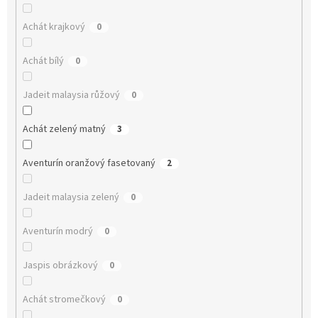
Achát krajkový
0
Achát bílý
0
Jadeit malaysia růžový
0
Achát zelený matný
3
Aventurín oranžový fasetovaný
2
Jadeit malaysia zelený
0
Aventurín modrý
0
Jaspis obrázkový
0
Achát stromečkový
0