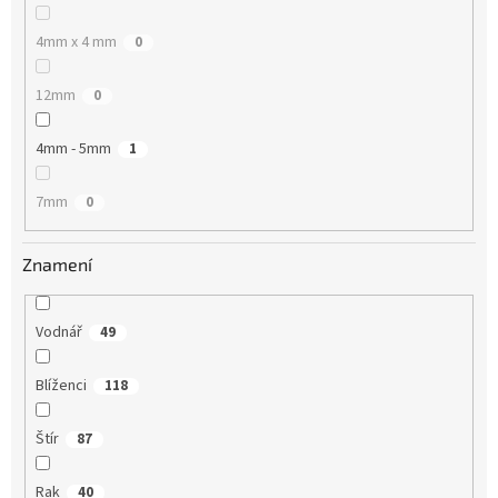
4mm x 4 mm
0
12mm
0
4mm - 5mm
1
7mm
0
Znamení
Vodnář
49
Blíženci
118
Štír
87
Rak
40