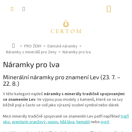
Přejít
NÁKUP
na
obsah
KOŠÍK
D
PRO ŽENY
Dámské náramky
Náramky z minerálů pro ženy
o
Náramky pro lva
m
Náramky pro lva
ů
Minerální náramky pro znamení Lev (23. 7. –
22. 8.)
V této kategorii najdeš
náramky s minerály tradičně spojovanými
se znamením Lev
. Ve výpisu jsou modely z kamenů, které se se Lvy
běžně pojí a často se volí jako výrazný osobní symbol nebo dárek.
Mezi minerály tradičně spojované se znamením Lev patří například
tygří
oko
,
aventurín oranžový
,
jaspis
,
bílá láva
,
hematit
nebo
pyrit
.