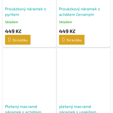
Provázkový náramek s
Provázkový náramek s
pyritem
achátem červeným
Skladem
Skladem
449 Kč
449 Kč
Do košíku
Do košíku
Pletený macramé
pletený macramé
náramek s achátem
náramek s unakitem