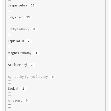
Jaspis zebra
15
Tygří oko
13
Tyrkys africký
0
Lapis lazuli
2
Magnezit matný
1
Achát zelený
1
Syntetický Tyrkys červený
0
Sodalit
1
Amazonit
0