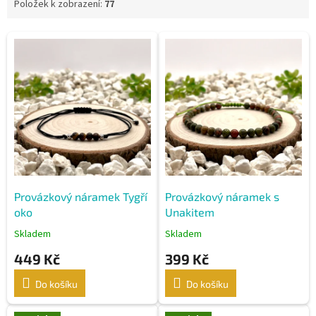
Položek k zobrazení:
77
V
ý
p
i
s
p
r
o
d
u
k
Provázkový náramek Tygří
Provázkový náramek s
t
oko
Unakitem
ů
Skladem
Skladem
449 Kč
399 Kč
Do košíku
Do košíku