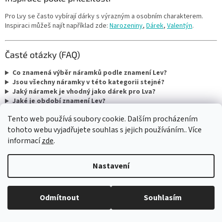
Pro Lvy se často vybírají dárky s výrazným a osobním charakterem.
Inspiraci můžeš najít například zde:
Narozeniny
,
Dárek
,
Valentýn
.
Časté otázky (FAQ)
Co znamená výběr náramků podle znamení Lev?
Jsou všechny náramky v této kategorii stejné?
Jaký náramek je vhodný jako dárek pro Lva?
Jaké je období znamení Lev?
Tento web používá soubory cookie. Dalším procházením
tohoto webu vyjadřujete souhlas s jejich používáním.. Více
informací
zde
.
Dárková
Doprava
Garance
Nastavení
krabička
zdarma
doručení
zdarma
od 1000 Kč
Rychlost dodání
Ke každé
objednávce
Odmítnout
Souhlasím
Z