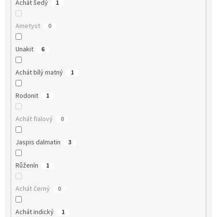
Achát šedý
1
Ametyst
0
Unakit
6
Achát bílý matný
1
Rodonit
1
Achát fialový
0
Jaspis dalmatin
3
Růženín
1
Achát černý
0
Achát indický
1