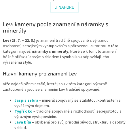
v
á
l
NAHORU
n
á
k
d
o
v
Lev: kameny podle znamení a náramky s
a
á
c
minerály
n
í
í
p
Lev (23. 7. – 22. 8.)
je znamení tradičně spojované s výraznou
r
osobností, sebejistým vystupováním a přirozenou autoritou. V této
v
kategorii najdeš
náramky s minerály
, které se k tomuto znamení
k
běžně přiřazují a svým vzhledem i symbolikou odpovídají jeho
y
výraznému stylu.
v
ý
Hlavní kameny pro znamení Lev
p
i
Níže najdeš pět minerálů, které jsou v této kategorii výrazně
s
zastoupené a jsou se znamením Lev tradičně spojované:
u
Jaspis zebra
– minerál spojovaný se stabilitou, kontrastem a
vyváženým dojmem.
Tygří oko
– tradičně spojované s rozhodností, sebejistotou a
výrazným vystupováním.
Láva bílá
– oblíbená pro svůj přírodní původ, strukturu a osobitý
vzhled.