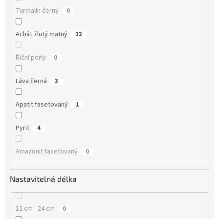
Turmalín černý
0
Achát žlutý matný
12
Říční perly
0
Láva černá
3
Apatit fasetovaný
1
Pyrit
4
Amazonit fasetovaný
0
Nastavitelná délka
12 cm - 24 cm
0