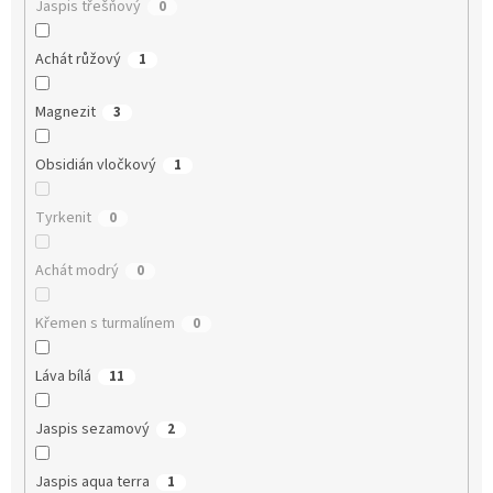
Jaspis třešňový
0
Achát růžový
1
Magnezit
3
Obsidián vločkový
1
Tyrkenit
0
Achát modrý
0
Křemen s turmalínem
0
Láva bílá
11
Jaspis sezamový
2
Jaspis aqua terra
1