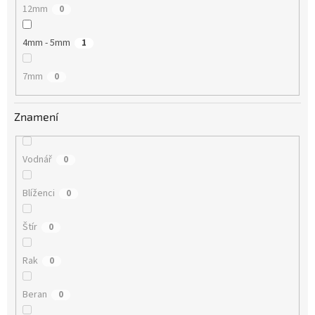
12mm
0
4mm - 5mm
1
7mm
0
Znamení
Vodnář
0
Blíženci
0
Štír
0
Rak
0
Beran
0