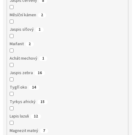
Jaspis červený
8
Měsíční kámen
2
Jaspis síťový
1
Maifanit
2
Achát mechový
1
Jaspis zebra
16
Tygří oko
14
Tyrkys africký
15
Lapis lazuli
12
Magnezit matný
7