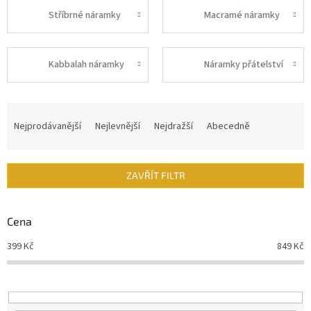
Stříbrné náramky
Macramé náramky
Kabbalah náramky
Náramky přátelství
Ř
a
Nejprodávanější
Nejlevnější
Nejdražší
Abecedně
z
e
n
ZAVŘÍT FILTR
í
p
r
Cena
o
d
399
Kč
849
Kč
u
k
t
ů