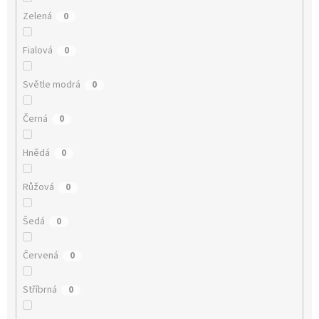
Zelená
0
Fialová
0
Světle modrá
0
Černá
0
Hnědá
0
Růžová
0
Šedá
0
Červená
0
Stříbrná
0