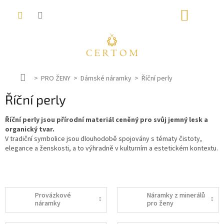
Přejít
NÁKUP
na
obsah
KOŠÍK
D
PRO ŽENY
Dámské náramky
Říční perly
o
Říční perly
m
ů
Říční perly jsou přírodní materiál ceněný pro svůj jemný lesk a
organický tvar.
V tradiční symbolice jsou dlouhodobě spojovány s tématy čistoty,
elegance a ženskosti, a to výhradně v kulturním a estetickém kontextu.
Provázkové
Náramky z minerálů
náramky
pro ženy