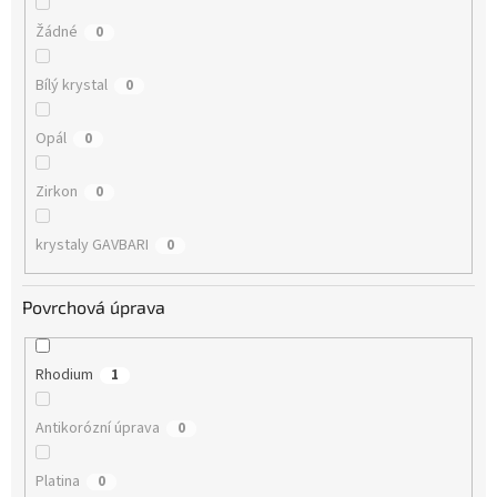
Žádné
0
Bílý krystal
0
Opál
0
Zirkon
0
krystaly GAVBARI
0
Povrchová úprava
Rhodium
1
Antikorózní úprava
0
Platina
0