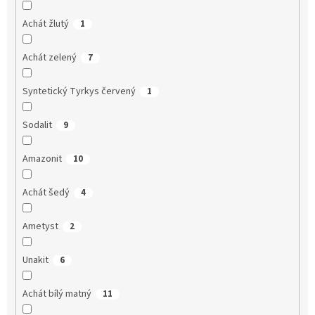
Achát žlutý
1
Achát zelený
7
Syntetický Tyrkys červený
1
Sodalit
9
Amazonit
10
Achát šedý
4
Ametyst
2
Unakit
6
Achát bílý matný
11