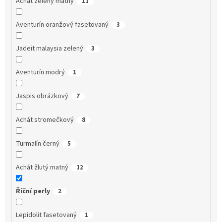
Achát zelený matný
11
Aventurín oranžový fasetovaný
3
Jadeit malaysia zelený
3
Aventurín modrý
1
Jaspis obrázkový
7
Achát stromečkový
8
Turmalín černý
5
Achát žlutý matný
12
Říční perly
2
Lepidolit fasetovaný
1