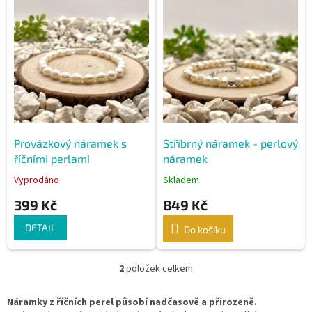
ý
p
i
s
p
r
o
d
u
k
Provázkový náramek s
Stříbrný náramek - perlový
t
říčními perlami
náramek
ů
Vyprodáno
Skladem
399 Kč
849 Kč
DETAIL
Do košíku
2
položek celkem
O
v
l
Náramky z říčních perel působí nadčasově a přirozeně.