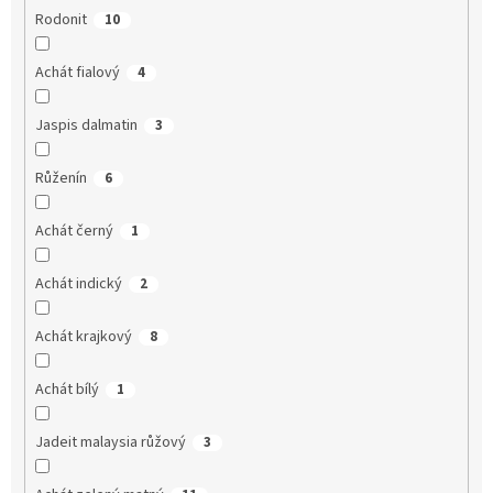
Rodonit
10
Achát fialový
4
Jaspis dalmatin
3
Růženín
6
Achát černý
1
Achát indický
2
Achát krajkový
8
Achát bílý
1
Jadeit malaysia růžový
3