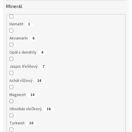
Minerál
Hematit
1
Akvamarín
6
Opál s dendrity
4
Jaspis třešňový
7
Achát růžový
14
Magnezit
14
Obsidián vločkový
16
Tyrkenit
10