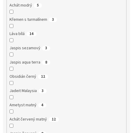
Achát modrý
5
Křemen s turmalínem
3
Láva bílá
14
Jaspis sezamový
3
Jaspis aqua terra
8
Obsidián černý
12
Jadeit Malaysia
3
Ametyst matný
4
Achát červený matný
12