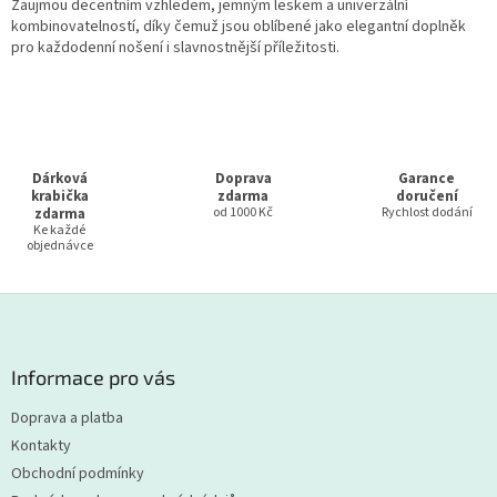
á
Zaujmou decentním vzhledem, jemným leskem a univerzální
d
kombinovatelností, díky čemuž jsou oblíbené jako elegantní doplněk
a
pro každodenní nošení i slavnostnější příležitosti.
c
í
p
r
v
k
Dárková
Doprava
Garance
y
krabička
zdarma
doručení
v
zdarma
od 1000 Kč
Rychlost dodání
Ke každé
ý
objednávce
p
i
s
Z
u
á
p
a
Informace pro vás
t
Doprava a platba
í
Kontakty
Obchodní podmínky