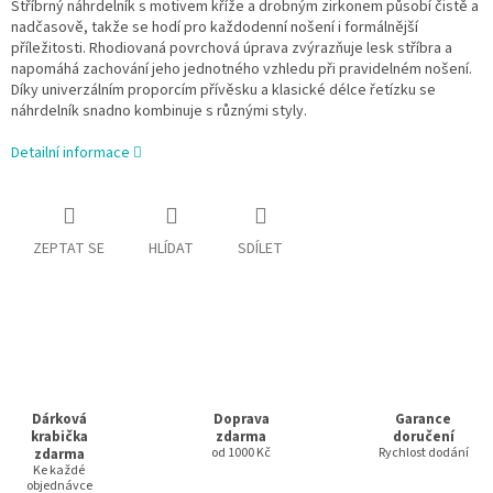
Stříbrný náhrdelník s motivem kříže a drobným zirkonem působí čistě a
nadčasově, takže se hodí pro každodenní nošení i formálnější
příležitosti. Rhodiovaná povrchová úprava zvýrazňuje lesk stříbra a
napomáhá zachování jeho jednotného vzhledu při pravidelném nošení.
Díky univerzálním proporcím přívěsku a klasické délce řetízku se
náhrdelník snadno kombinuje s různými styly.
Detailní informace
ZEPTAT SE
HLÍDAT
SDÍLET
Dárková
Doprava
Garance
krabička
zdarma
doručení
zdarma
od 1000 Kč
Rychlost dodání
Ke každé
objednávce