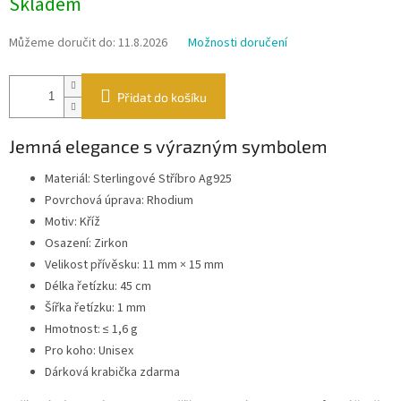
Skladem
cena:
Můžeme doručit do:
11.8.2026
Možnosti doručení
Přidat do košíku
Jemná elegance s výrazným symbolem
Materiál: Sterlingové Stříbro Ag925
Povrchová úprava: Rhodium
Motiv: Kříž
Osazení: Zirkon
Velikost přívěsku: 11 mm × 15 mm
Délka řetízku: 45 cm
Šířka řetízku: 1 mm
Hmotnost: ≤ 1,6 g
Pro koho: Unisex
Dárková krabička zdarma