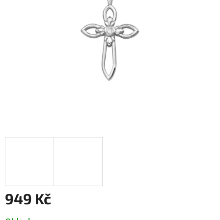
949 Kč
Měrná