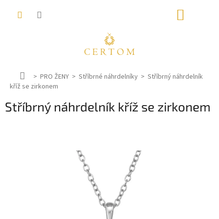
Přejít
NÁKUP
na
obsah
KOŠÍK
D
PRO ŽENY
Stříbrné náhrdelníky
Stříbrný náhrdelník
kříž se zirkonem
o
m
Stříbrný náhrdelník kříž se zirkonem
ů