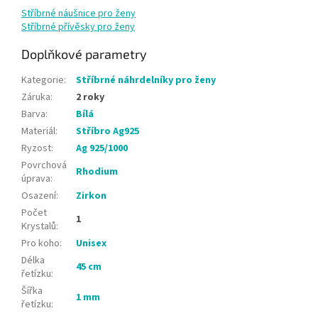
Stříbrné náušnice pro ženy
Stříbrné přívěsky pro ženy
Doplňkové parametry
Kategorie
:
Stříbrné náhrdelníky pro ženy
Záruka
:
2 roky
Barva
:
Bílá
Materiál
:
Stříbro Ag925
Ryzost
:
Ag 925/1000
Povrchová
Rhodium
úprava
:
Osazení
:
Zirkon
Počet
1
Krystalů
:
Pro koho
:
Unisex
Délka
45 cm
řetízku
:
Šířka
1 mm
řetízku
: