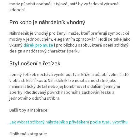
motiv působit osobně i stylově, aniž by vyžadoval výrazné
zdobení.
Pro koho je náhrdelník vhodný
Náhrdelník je vhodný pro ženy i muže, kteří preferují symbolické
motivy v jednoduchém, elegantním zpracování. Hodí se také jako
vkusný
dárek pro muže
i pro blízkou osobu, která ocení střídmý
design a nadčasový charakter šperku.
Styl nošení a řetízek
Jemný řetízek nechává vyniknout tvar kříže a působí velmi čistě
v oblasti klíční kosti. Náhrdelník lze nosit samostatně jako
minimalistický detail nebo jej kombinovat s dalšími jemnými
šperky. Rhodiovaný povrch napomáhá zachování lesku a
jednotného odstínu stříbra.
Další tipy a inspirace:
Jak vybrat stříbrný náhrdelník s přívěskem podle tvaru výstřihu
Oblíbené kategorie: