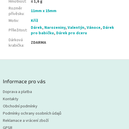
Hmotnost
:
≤ 1,6 g
Rozměr
11mm x 15mm
přívěsku
:
Motiv
:
Kříž
Dárek
,
Narozeniny
,
Valentýn
,
Vánoce
,
Dárek
Příležitost
:
pro babičku
,
Dárek pro dceru
Dárková
ZDARMA
krabička
:
Z
á
p
a
Informace pro vás
t
Doprava a platba
í
Kontakty
Obchodní podmínky
Podmínky ochrany osobních údajů
Reklamace a vrácení zboží
GPSR