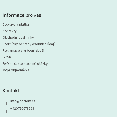
á
p
a
Informace pro vás
t
Doprava a platba
í
Kontakty
Obchodní podmínky
Podmínky ochrany osobních údajů
Reklamace a vrácení zboží
GPSR
FAQ's - často kladené otázky
Moje objednávka
Kontakt
info
@
certom.cz
+420770678563