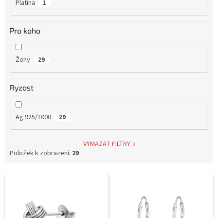
Platina
1
Pro koho
Ženy
29
Ryzost
Ag 925/1000
29
VYMAZAT FILTRY
Položek k zobrazení:
29
V
ý
p
i