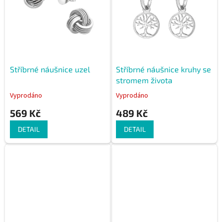
s
p
r
o
d
u
k
Stříbrné náušnice uzel
Stříbrné náušnice kruhy se
t
stromem života
ů
Vyprodáno
Vyprodáno
569 Kč
489 Kč
DETAIL
DETAIL