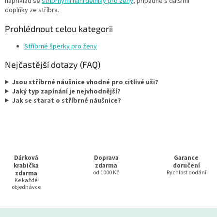
například se
stříbrnými náhrdelníky pro ženy
, případně s dalšími
doplňky ze stříbra.
Prohlédnout celou kategorii
Stříbrné šperky pro ženy
Nejčastější dotazy (FAQ)
Jsou stříbrné náušnice vhodné pro citlivé uši?
Jaký typ zapínání je nejvhodnější?
Jak se starat o stříbrné náušnice?
Dárková
Doprava
Garance
krabička
zdarma
doručení
zdarma
od 1000 Kč
Rychlost dodání
Ke každé
objednávce
Z