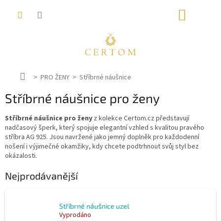
Přejít
NÁKUP
na
obsah
KOŠÍK
D
PRO ŽENY
Stříbrné náušnice
o
Stříbrné náušnice pro ženy
m
ů
Stříbrné náušnice pro ženy
z kolekce Certom.cz představují
nadčasový šperk, který spojuje elegantní vzhled s kvalitou pravého
stříbra AG 925. Jsou navržené jako jemný doplněk pro každodenní
nošení i výjimečné okamžiky, kdy chcete podtrhnout svůj styl bez
okázalosti.
Nejprodávanější
Stříbrné náušnice uzel
Vyprodáno