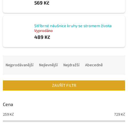
569 Kč
Stříbrné náušnice kruhy se stromem života
Vyprodáno
489 Kč
Ř
a
Nejprodávanější
Nejlevnější
Nejdražší
Abecedně
z
e
n
ZAVŘÍT FILTR
í
p
r
Cena
o
d
259
Kč
729
Kč
u
k