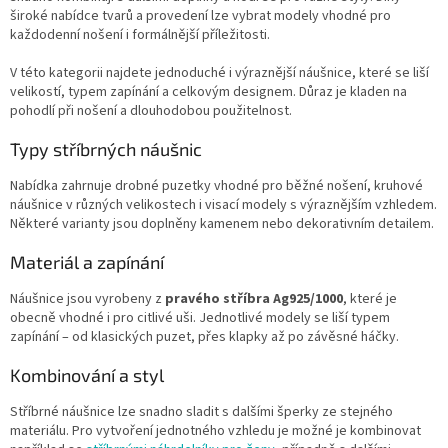
r
široké nabídce tvarů a provedení lze vybrat modely vhodné pro
v
každodenní nošení i formálnější příležitosti.
k
y
V této kategorii najdete jednoduché i výraznější náušnice, které se liší
v
velikostí, typem zapínání a celkovým designem. Důraz je kladen na
ý
pohodlí při nošení a dlouhodobou použitelnost.
p
Typy stříbrných náušnic
i
s
Nabídka zahrnuje drobné puzetky vhodné pro běžné nošení, kruhové
u
náušnice v různých velikostech i visací modely s výraznějším vzhledem.
Některé varianty jsou doplněny kamenem nebo dekorativním detailem.
Materiál a zapínání
Náušnice jsou vyrobeny z
pravého stříbra Ag925/1000
, které je
obecně vhodné i pro citlivé uši. Jednotlivé modely se liší typem
zapínání – od klasických puzet, přes klapky až po závěsné háčky.
Kombinování a styl
Stříbrné náušnice lze snadno sladit s dalšími šperky ze stejného
materiálu. Pro vytvoření jednotného vzhledu je možné je kombinovat