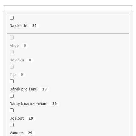
t
ů
Na skladě
24
Akce
0
Novinka
0
Tip
0
Dárek pro ženu
29
Dárky k narozeninám
29
Událost
29
Vánoce
29