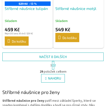
529 Kč
–13 %
Stříbrné náušnice tulipán
Stříbrné náušnice motýl
Skladem
Skladem
459 Kč
549 Kč
Nejnižší cena 30 dnů: 529 Kč
Do košíku
Do košíku
NAČÍST 8 DALŠÍCH
S
1
2
t
O
r
29
položek celkem
v
á
l
NAHORU
n
á
k
d
o
v
Stříbrné náušnice pro ženy
a
á
c
n
í
Stříbrné náušnice pro ženy
patří mezi základní šperky, které se
í
p
snadno kombinují s dalšími doplňky a hodí se pro různé styly. Díky