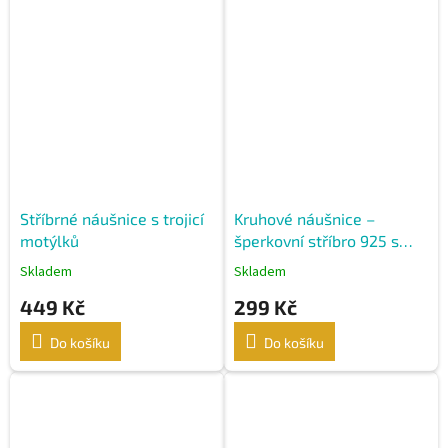
Stříbrné náušnice s trojicí
Kruhové náušnice –
motýlků
šperkovní stříbro 925 s
rhodiovým pokovením
Skladem
Skladem
449 Kč
299 Kč
Do košíku
Do košíku