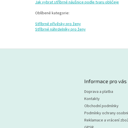
Jak vybrat stříbrné náušnice podle tvaru obličeje
Oblíbené kategorie:
Stříbrné přívěsky pro ženy
Stříbrné náhrdelníky pro ženy
Z
á
p
a
t
Informace pro vás
í
Doprava a platba
Kontakty
Obchodní podmínky
Podmínky ochrany osobní
Reklamace a vrácení zbož
GPSR