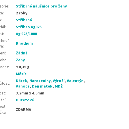
gorie
:
Stříbrné náušnice pro ženy
ka
:
2 roky
a
:
Stříbrná
iál
:
Stříbro Ag925
st
:
Ag 925/1000
chová
Rhodium
va
:
ení
:
Žádné
koho
:
Ženy
nost
:
≤ 0,35 g
v
:
Měsíc
Dárek
,
Narozeniny
,
Výročí
,
Valentýn
,
žitost
:
Vánoce
,
Den matek
,
MDŽ
ost
:
3,2mm x 4,5mm
nání
:
Puzetové
ová
ZDARMA
ička
: