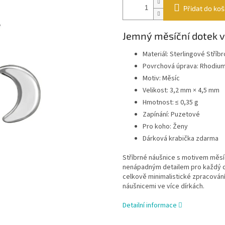
Přidat do koš
Jemný měsíční dotek v
Materiál: Sterlingové Stříb
Povrchová úprava: Rhodiu
Motiv: Měsíc
Velikost: 3,2 mm × 4,5 mm
Hmotnost: ≤ 0,35 g
Zapínání: Puzetové
Pro koho: Ženy
Dárková krabička zdarma
Stříbrné náušnice s motivem měsí
nenápadným detailem pro každý de
celkově minimalistické zpracování
náušnicemi ve více dírkách.
Detailní informace