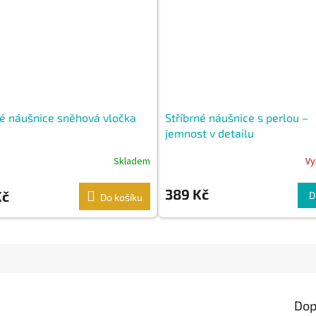
né náušnice sněhová vločka
Stříbrné náušnice s perlou –
jemnost v detailu
Skladem
Vy
389 Kč
Kč
D
Do košíku
Dop