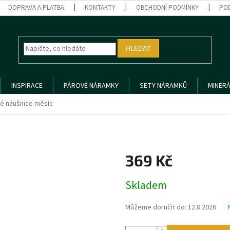
DOPRAVA A PLATBA
KONTAKTY
OBCHODNÍ PODMÍNKY
PO
HLEDAT
INSPIRACE
PÁROVÉ NÁRAMKY
SETY NÁRAMKŮ
MINERÁ
né náušnice měsíc
369 Kč
Měrná
Skladem
cena:
Můžeme doručit do:
12.8.2026