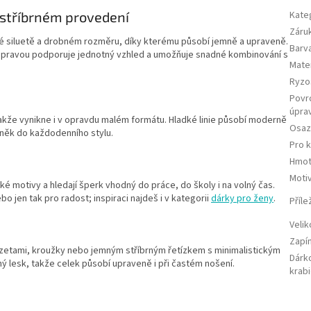
stříbrném provedení
Kate
Záru
té siluetě a drobném rozměru, díky kterému působí jemně a upraveně.
Barv
 úpravou podporuje jednotný vzhled a umožňuje snadné kombinování s
Mater
Ryzo
Povr
úpra
akže vynikne i v opravdu malém formátu. Hladké linie působí moderně
Osaz
lněk do každodenního stylu.
Pro 
Hmot
Moti
cké motivy a hledají šperk vhodný do práce, do školy i na volný čas.
 jen tak pro radost; inspiraci najdeš i v kategorii
dárky pro ženy
.
Příle
Velik
Zapí
uzetami, kroužky nebo jemným stříbrným řetízkem s minimalistickým
Dárk
 lesk, takže celek působí upraveně i při častém nošení.
krab