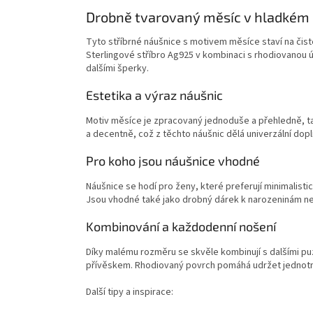
Drobně tvarovaný měsíc v hladkém 
Tyto stříbrné náušnice s motivem měsíce staví na čis
Sterlingové stříbro Ag925 v kombinaci s rhodiovanou
dalšími šperky.
Estetika a výraz náušnic
Motiv měsíce je zpracovaný jednoduše a přehledně, t
a decentně, což z těchto náušnic dělá univerzální dop
Pro koho jsou náušnice vhodné
Náušnice se hodí pro ženy, které preferují minimalisti
Jsou vhodné také jako drobný dárek k narozeninám nebo
Kombinování a každodenní nošení
Díky malému rozměru se skvěle kombinují s dalšími p
přívěskem. Rhodiovaný povrch pomáhá udržet jednotný
Další tipy a inspirace: