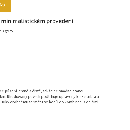
íku
 minimalistickém provedení
ro Ag925
m
ce působí jemně a čistě, takže se snadno stanou
n. Rhodiovaný povrch podtrhuje upravený lesk stříbra a
. Díky drobnému formátu se hodí i do kombinací s dalšími