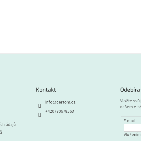
Kontakt
Odebíra
Vložte svů
info
@
certom.cz
našem e-s
+420770678563
E-mail
ch údajů
í
Vložením