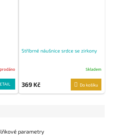
Stříbrné náušnice srdce se zirkony
prodáno
Skladem
369 Kč
ETAIL
Do košíku
lňkové parametry