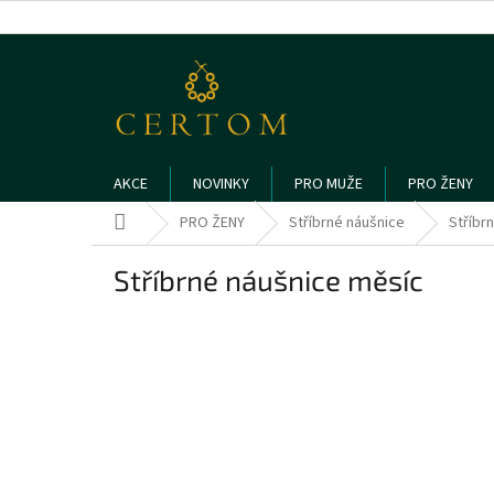
Přejít
na
obsah
AKCE
NOVINKY
PRO MUŽE
PRO ŽENY
Domů
PRO ŽENY
Stříbrné náušnice
Stříbr
Stříbrné náušnice měsíc