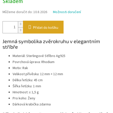
Skladem
cena:
Můžeme doručit do:
10.8.2026
Možnosti doručení
Přidat do košíku
Jemná symbolika zvěrokruhu v elegantním
stříbře
Materiál: Sterlingové Stříbro Ag925
Povrchová úprava: Rhodium
Motiv: Rak
Velikost přívěsku: 12 mm × 12 mm
Délka řetízku: 45 cm
Šířka řetízku: 1 mm
Hmotnost: ≤ 1,5 g
Pro koho: Ženy
Dárková krabička zdarma