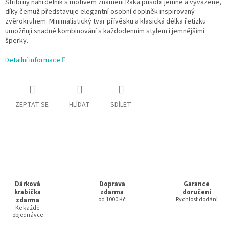
Stříbrný náhrdelník s motivem znamení Raka působí jemně a vyváženě,
díky čemuž představuje elegantní osobní doplněk inspirovaný
zvěrokruhem. Minimalistický tvar přívěsku a klasická délka řetízku
umožňují snadné kombinování s každodenním stylem i jemnějšími
šperky.
Detailní informace
ZEPTAT SE
HLÍDAT
SDÍLET
Dárková
Doprava
Garance
krabička
zdarma
doručení
zdarma
od 1000 Kč
Rychlost dodání
Ke každé
objednávce