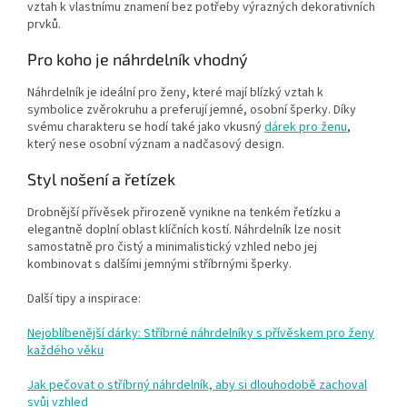
vztah k vlastnímu znamení bez potřeby výrazných dekorativních
prvků.
Pro koho je náhrdelník vhodný
Náhrdelník je ideální pro ženy, které mají blízký vztah k
symbolice zvěrokruhu a preferují jemné, osobní šperky. Díky
svému charakteru se hodí také jako vkusný
dárek pro ženu
,
který nese osobní význam a nadčasový design.
Styl nošení a řetízek
Drobnější přívěsek přirozeně vynikne na tenkém řetízku a
elegantně doplní oblast klíčních kostí. Náhrdelník lze nosit
samostatně pro čistý a minimalistický vzhled nebo jej
kombinovat s dalšími jemnými stříbrnými šperky.
Další tipy a inspirace:
Nejoblíbenější dárky: Stříbrné náhrdelníky s přívěskem pro ženy
každého věku
Jak pečovat o stříbrný náhrdelník, aby si dlouhodobě zachoval
svůj vzhled