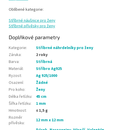
Oblíbené kategorie:
Stříbrné náušnice pro ženy
Stříbrné přívěsky pro ženy
Doplňkové parametry
Kategorie
:
Stříbrné náhrdelníky pro ženy
Záruka
:
2 roky
Barva
:
Stříbrná
Materiál
:
Stříbro Ag925
Ryzost
:
Ag 925/1000
Osazení
:
Žádné
Pro koho
:
Ženy
Délka řetízku
:
45 cm
Šířka řetízku
:
1 mm
Hmotnost
:
≤ 1,5 g
Rozměr
12 mm x 12 mm
přívěsku
:
Dárek
,
Narozeniny
,
Výročí
,
Valentýn
,