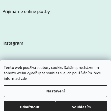
Přijímáme online platby
Instagram
Tento web používá soubory cookie. Dalším procházením
tohoto webu vyjadřujete souhlas s jejich používáním.. Více
Sledovat na Instagramu
informací
zde
.
Nastavení
Vytvořil Shoptet
Odmítnout
Souhlasím
Copyright 2026
Certom
. Všechna práva vyhrazena.