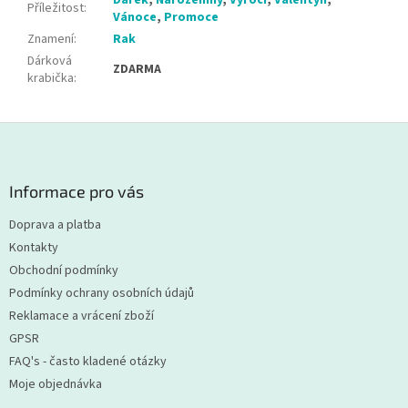
Příležitost
:
Vánoce
,
Promoce
Znamení
:
Rak
Dárková
ZDARMA
krabička
:
Z
á
p
a
Informace pro vás
t
Doprava a platba
í
Kontakty
Obchodní podmínky
Podmínky ochrany osobních údajů
Reklamace a vrácení zboží
GPSR
FAQ's - často kladené otázky
Moje objednávka