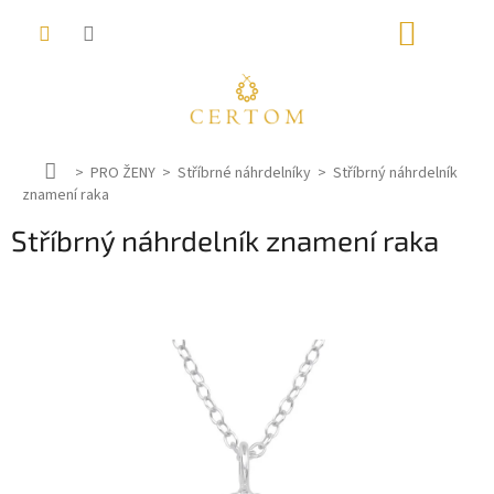
Přejít
NÁKUP
na
obsah
KOŠÍK
D
PRO ŽENY
Stříbrné náhrdelníky
Stříbrný náhrdelník
znamení raka
o
m
Stříbrný náhrdelník znamení raka
ů