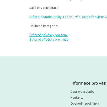
Další tipy a inspirace:
Stříbro: historie, druhy a péče – vše, co potřebujete 
Oblíbené kategorie:
Stříbrné přívěsky pro ženy
Stříbrné přívěsky pro muže
Z
á
p
a
t
Informace pro vás
í
Doprava a platba
Kontakty
Obchodní podmínky