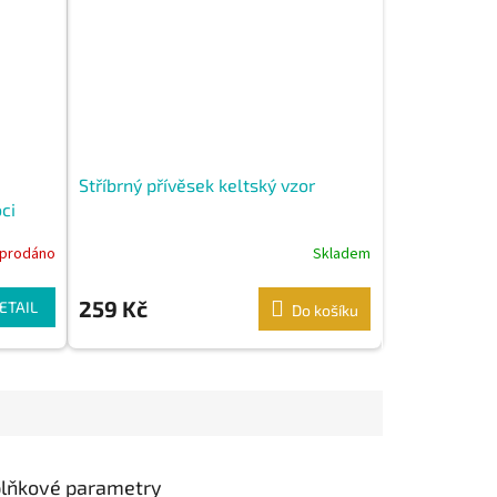
Stříbrný přívěsek keltský vzor
ci
prodáno
Skladem
259 Kč
ETAIL
Do košíku
lňkové parametry