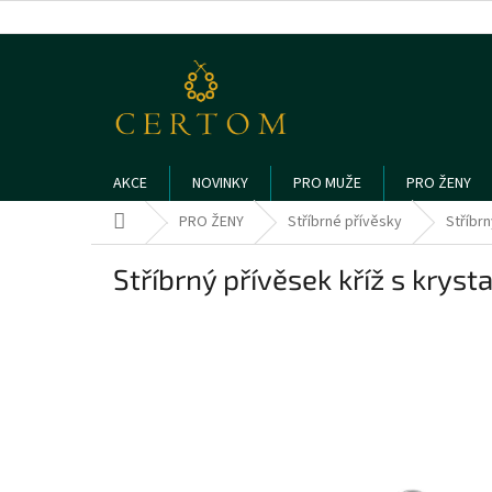
Přejít
na
obsah
AKCE
NOVINKY
PRO MUŽE
PRO ŽENY
Domů
PRO ŽENY
Stříbrné přívěsky
Stříbrn
Stříbrný přívěsek kříž s kryst