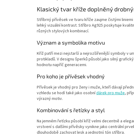
Klasický tvar kříže doplněný drobn
Stříbrný přívěsek ve tvaru kříže zaujme čistými lini
lehký vizuální kontrast. Stříbro Ag925 poskytuje kval
různých stylových kombinací.
Význam a symbolika motivu
Kříž patří mezi nejstarší a nejrozšířenější symboly v u
protikladů. V designu šperků působí jako silný grafick
hodnotu napříč generacemi.
Pro koho je přívěsek vhodný
Přívěsek je vhodný pro ženy i muže, kteří dávají před
vzhledu se hodí také jako osobní
dárek pro muže
, pří
výrazný motiv.
Kombinování s řetízky a styl
Na jemném řetízku působí kříž velmi decentně a elegan
vrstvení s dalšími přívěsky vynikne jako centrální pr
dlouhodobě zachovat lesk a jednotný tón stříbra.