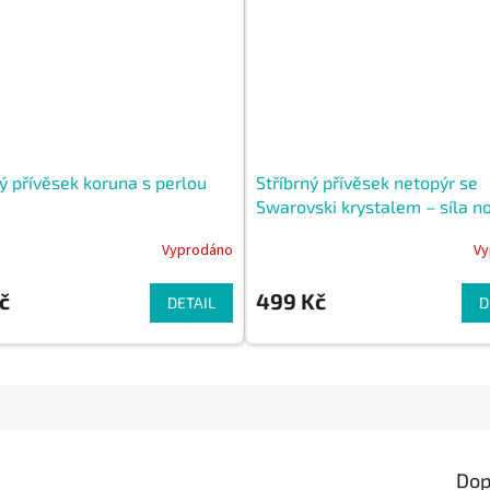
ný přívěsek koruna s perlou
Stříbrný přívěsek netopýr se
Swarovski krystalem – síla no
Vyprodáno
Vy
č
499 Kč
DETAIL
D
Dop