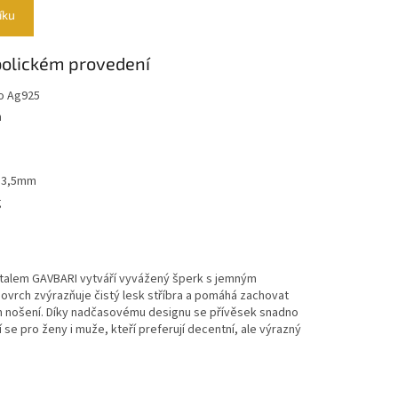
íku
bolickém provedení
ro Ag925
m
 13,5mm
g
ystalem GAVBARI vytváří vyvážený šperk s jemným
vrch zvýrazňuje čistý lesk stříbra a pomáhá zachovat
m nošení. Díky nadčasovému designu se přívěsek snadno
 se pro ženy i muže, kteří preferují decentní, ale výrazný