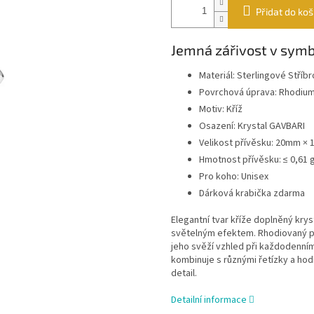
Přidat do koš
Jemná zářivost v sym
Materiál: Sterlingové Stříb
Povrchová úprava: Rhodiu
Motiv: Kříž
Osazení: Krystal GAVBARI
Velikost přívěsku: 20mm ×
Hmotnost přívěsku: ≤ 0,61 
Pro koho: Unisex
Dárková krabička zdarma
Elegantní tvar kříže doplněný kr
světelným efektem. Rhodiovaný po
jeho svěží vzhled při každodenní
kombinuje s různými řetízky a hodí
detail.
Detailní informace