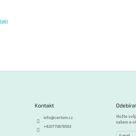
vědět
Kontakt
Odebíra
Vložte svů
info
@
certom.cz
našem e-s
+420770678563
E-mail