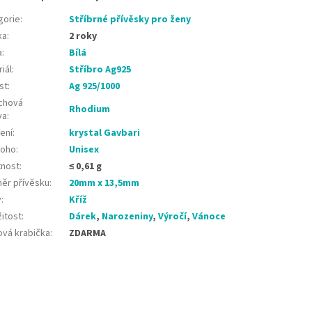
gorie
:
Stříbrné přívěsky pro ženy
ka
:
2 roky
a
:
Bílá
iál
:
Stříbro Ag925
st
:
Ag 925/1000
chová
Rhodium
va
:
ení
:
krystal Gavbari
koho
:
Unisex
nost
:
≤ 0,61 g
ěr přívěsku
:
20mm x 13,5mm
v
:
Kříž
žitost
:
Dárek
,
Narozeniny
,
Výročí
,
Vánoce
ová krabička
:
ZDARMA