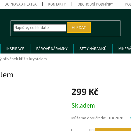
DOPRAVA A PLATBA
KONTAKTY
OBCHODNÍ PODMÍNKY
PO
HLEDAT
INSPIRACE
PÁROVÉ NÁRAMKY
SETY NÁRAMKŮ
MINERÁ
ý přívěsek kříž s krystalem
alem
299 Kč
Měrná
Skladem
cena:
Můžeme doručit do:
10.8.2026