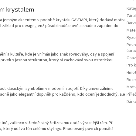
ým krystalem
Kate
Záru
emi a jemným akcentem v podobě krystalu GAVBARI, který dodává motivu
Barv
itní základ pro design, jenž působí nadčasově a snadno zapadne do
Mater
Ryzo
Povr
úpra
mění a kultuře, kde je vnímán jako znak rovnováhy, osy a spojení
Osaz
ý prvek s jasnou strukturou, který si zachovává svou estetickou
Pro 
Hmot
Rozm
Moti
nost klasickým symbolům v moderním pojetí. Díky univerzálnímu
Příle
padně jako elegantní doplněk pro každého, kdo ocení jednoduchý, ale
Dárk
tně, zatímco středně silný řetízek mu dodá výraznější rám. Při
vek, který udává tón celému stylingu. Rhodiovaný povrch pomáhá