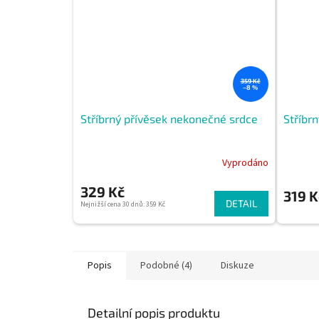
359 Kč
–8 %
Stříbrný přívěsek nekonečné srdce
Stříbr
Vyprodáno
329 Kč
319 K
DETAIL
Nejnižší cena 30 dnů: 359 Kč
Popis
Podobné (4)
Diskuze
Detailní popis produktu