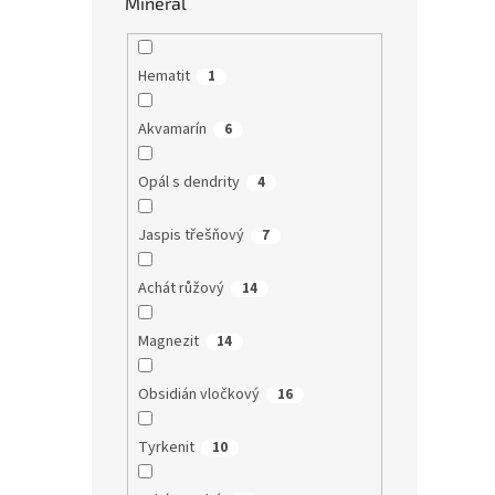
Minerál
Hematit
1
Akvamarín
6
Opál s dendrity
4
Jaspis třešňový
7
Achát růžový
14
Magnezit
14
Obsidián vločkový
16
Tyrkenit
10