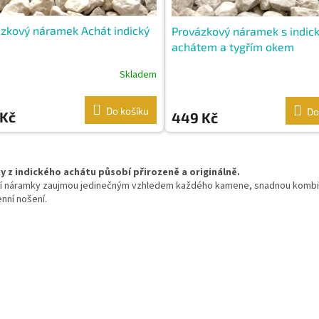
zkový náramek Achát indický
Provázkový náramek s indic
achátem a tygřím okem
Skladem
Do košíku
Do
 Kč
449 Kč
O
v
 z indického achátu působí přirozeně a originálně.
l
ní náramky zaujmou jedinečným vzhledem každého kamene, snadnou kombino
á
nní nošení.
d
a
c
í
p
r
v
k
y