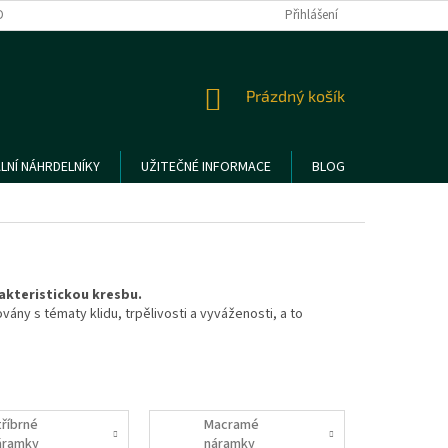
DMÍNKY OCHRANY OSOBNÍCH ÚDAJŮ
REKLAMACE A VRÁCENÍ ZBOŽÍ
Přihlášení
NÁKUPNÍ
Prázdný košík
KOŠÍK
LNÍ NÁHRDELNÍKY
UŽITEČNÉ INFORMACE
BLOG
rakteristickou kresbu.
ány s tématy klidu, trpělivosti a vyváženosti, a to
tříbrné
Macramé
áramky
náramky