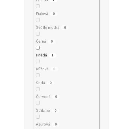
Zelená
1
Fialová
0
Světle modrá
0
Černá
0
Hnědá
1
Růžová
0
Šedá
0
Červená
0
Stříbrná
0
Azurová
0