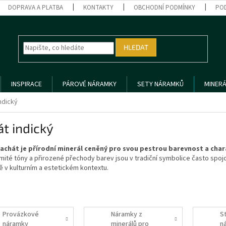
DOPRAVA A PLATBA
KONTAKTY
OBCHODNÍ PODMÍNKY
PO
HLEDAT
INSPIRACE
PÁROVÉ NÁRAMKY
SETY NÁRAMKŮ
MINERÁ
ndický
t indický
 achát je přírodní minerál ceněný pro svou pestrou barevnost a cha
ité tóny a přirozené přechody barev jsou v tradiční symbolice často spojov
 v kulturním a estetickém kontextu.
Provázkové
Náramky z
S
náramky
minerálů pro
n