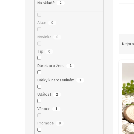
a
Na skladě
2
n
e
l
Akce
0
Ř
Novinka
0
a
Nejpro
z
Tip
0
e
V
n
Dárek pro ženu
2
ý
í
p
p
Dárky k narozeninám
2
i
r
s
o
Událost
2
p
d
r
u
o
k
Vánoce
1
d
t
u
ů
Promoce
0
k