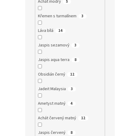
Achát modrý
5
Křemen s turmalínem
3
Láva bílá
14
Jaspis sezamový
3
Jaspis aqua terra
8
Obsidián černý
12
Jadeit Malaysia
3
Ametyst matný
4
Achát červený matný
12
Jaspis červený
8