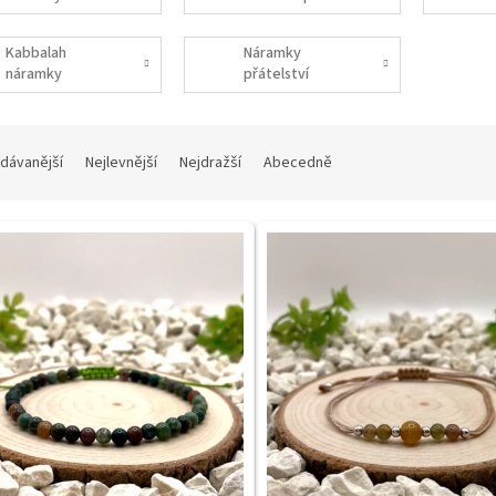
ženy
Kabbalah
Náramky
náramky
přátelství
dávanější
Nejlevnější
Nejdražší
Abecedně