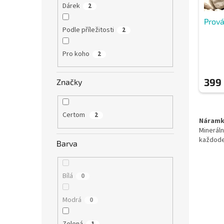
t
Dárek
2
ů
Prová
Podle příležitosti
2
Pro koho
2
399
Značky
Certom
2
Náramky
Minerál
každode
Barva
Bílá
0
Modrá
0