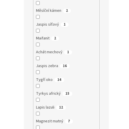
Měsíční kámen
2
Jaspis síťový
1
Maifanit
2
Achát mechový
1
Jaspis zebra
16
Tygří oko
14
Tyrkys africký
15
Lapis lazuli
12
Magnezit matný
7