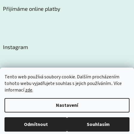
Přijímáme online platby
Instagram
Tento web používá soubory cookie. Dalším procházením
tohoto webu vyjadřujete souhlas s jejich používáním.. Více
Sledovat na Instagramu
informací
zde
.
Nastavení
Vytvořil Shoptet
Odmítnout
Souhlasím
Copyright 2026
Certom
. Všechna práva vyhrazena.