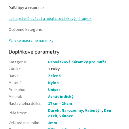
Další tipy a inspirace:
Jak správně uvázat a nosit provázkový náramek
Oblíbené kategorie:
Pánské macramé náramky
Doplňkové parametry
Kategorie
:
Provázkové náramky pro muže
Záruka
:
2 roky
Barva
:
Zelená
Materiál
:
Nylon
Pro koho
:
Unisex
Minerál
:
Achát indický
Nastavitelná délka
:
17 cm - 25 cm
Dárek
,
Narozeniny
,
Valentýn
,
Den
Příležitost
:
otců
,
Vánoce
Velikost minerálu
:
4mm