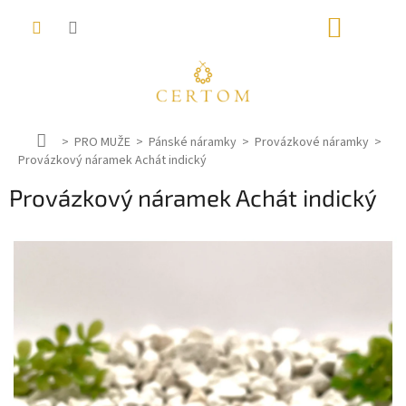
Přejít
NÁKUP
na
obsah
KOŠÍK
D
PRO MUŽE
Pánské náramky
Provázkové náramky
Provázkový náramek Achát indický
o
m
Provázkový náramek Achát indický
ů