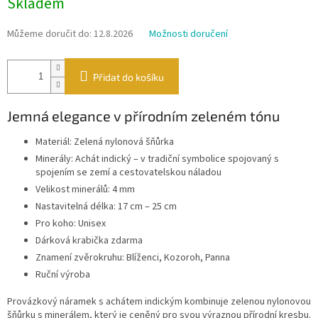
Skladem
cena:
Můžeme doručit do:
12.8.2026
Možnosti doručení
Přidat do košíku
Jemná elegance v přírodním zeleném tónu
Materiál: Zelená nylonová šňůrka
Minerály: Achát indický – v tradiční symbolice spojovaný s
spojením se zemí a cestovatelskou náladou
Velikost minerálů: 4 mm
Nastavitelná délka: 17 cm – 25 cm
Pro koho: Unisex
Dárková krabička zdarma
Znamení zvěrokruhu: Blíženci, Kozoroh, Panna
Ruční výroba
Provázkový náramek s achátem indickým kombinuje zelenou nylonovou
šňůrku s minerálem, který je ceněný pro svou výraznou přírodní kresbu.