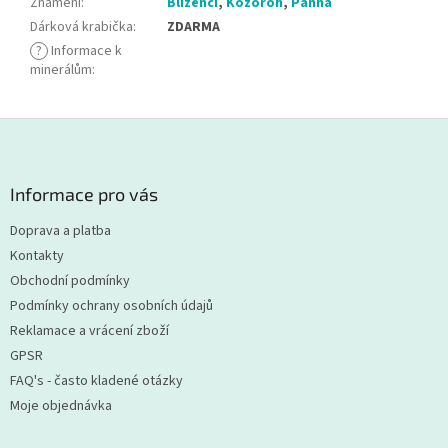
Znamení
:
Blíženci
,
Kozoroh
,
Panna
Dárková krabička
:
ZDARMA
?
Informace k
minerálům
:
Z
á
p
a
Informace pro vás
t
Doprava a platba
í
Kontakty
Obchodní podmínky
Podmínky ochrany osobních údajů
Reklamace a vrácení zboží
GPSR
FAQ's - často kladené otázky
Moje objednávka