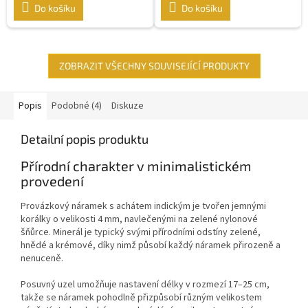
Do košíku
Do košíku
ZOBRAZIT VŠECHNY SOUVISEJÍCÍ PRODUKTY
Popis
Podobné (4)
Diskuze
Detailní popis produktu
Přírodní charakter v minimalistickém
provedení
Provázkový náramek s achátem indickým je tvořen jemnými
korálky o velikosti 4 mm, navlečenými na zelené nylonové
šňůrce. Minerál je typický svými přírodními odstíny zelené,
hnědé a krémové, díky nimž působí každý náramek přirozeně a
nenuceně.
Posuvný uzel umožňuje nastavení délky v rozmezí 17–25 cm,
takže se náramek pohodlně přizpůsobí různým velikostem