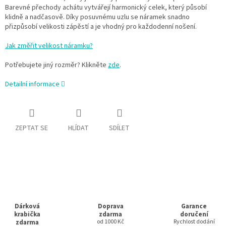
Barevné přechody achátu vytvářejí harmonický celek, který působí
klidně a nadčasově. Díky posuvnému uzlu se náramek snadno
přizpůsobí velikosti zápěstí a je vhodný pro každodenní nošení.
Jak změřit velikost náramku?
Potřebujete jiný rozměr? Klikněte
zde
.
Detailní informace
ZEPTAT SE
HLÍDAT
SDÍLET
Dárková
Doprava
Garance
krabička
zdarma
doručení
zdarma
od 1000 Kč
Rychlost dodání