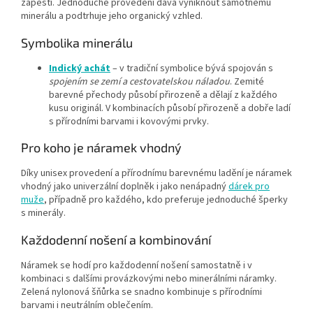
zápěstí. Jednoduché provedení dává vyniknout samotnému
minerálu a podtrhuje jeho organický vzhled.
Symbolika minerálu
Indický achát
– v tradiční symbolice bývá spojován s
spojením se zemí a cestovatelskou náladou
. Zemité
barevné přechody působí přirozeně a dělají z každého
kusu originál. V kombinacích působí přirozeně a dobře ladí
s přírodními barvami i kovovými prvky.
Pro koho je náramek vhodný
Díky unisex provedení a přírodnímu barevnému ladění je náramek
vhodný jako univerzální doplněk i jako nenápadný
dárek pro
muže
, případně pro každého, kdo preferuje jednoduché šperky
s minerály.
Každodenní nošení a kombinování
Náramek se hodí pro každodenní nošení samostatně i v
kombinaci s dalšími provázkovými nebo minerálními náramky.
Zelená nylonová šňůrka se snadno kombinuje s přírodními
barvami i neutrálním oblečením.