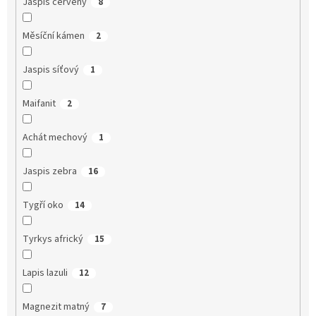
Jaspis červený
8
Měsíční kámen
2
Jaspis síťový
1
Maifanit
2
Achát mechový
1
Jaspis zebra
16
Tygří oko
14
Tyrkys africký
15
Lapis lazuli
12
Magnezit matný
7