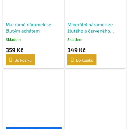
Macramé náramek se
Minerální náramek ze
žlutým achátem
žlutého a červeného
matného achátu
Skladem
Skladem
359 Kč
349 Kč
Do košíku
Do košíku