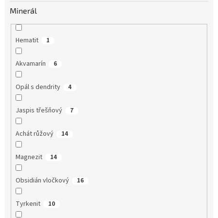
Minerál
Hematit
1
Akvamarín
6
Opál s dendrity
4
Jaspis třešňový
7
Achát růžový
14
Magnezit
14
Obsidián vločkový
16
Tyrkenit
10