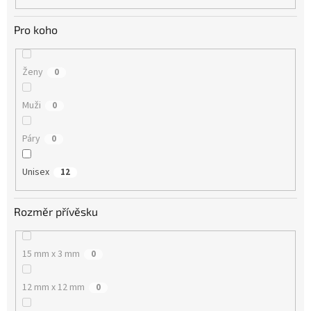
Pro koho
Ženy
0
Muži
0
Páry
0
Unisex
12
Rozměr přívěsku
15 mm x 3 mm
0
12 mm x 12 mm
0