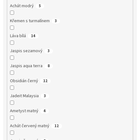
Achát modrý
5
Křemen s turmalínem
3
Láva bílá
14
Jaspis sezamový
3
Jaspis aqua terra
8
Obsidián černý
12
Jadeit Malaysia
3
Ametyst matný
4
Achát červený matný
12