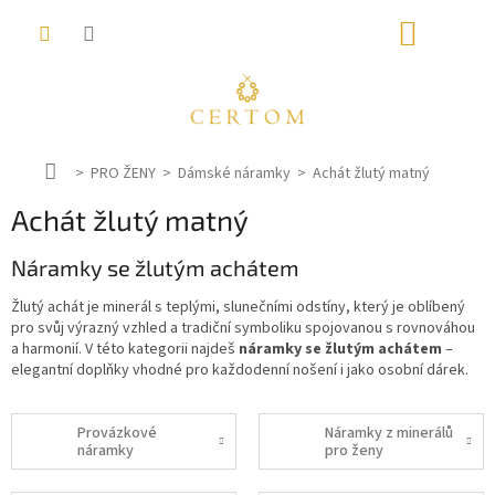
Přejít
NÁKUP
na
obsah
KOŠÍK
D
PRO ŽENY
Dámské náramky
Achát žlutý matný
o
Achát žlutý matný
m
ů
Náramky se žlutým achátem
Žlutý achát je minerál s teplými, slunečními odstíny, který je oblíbený
pro svůj výrazný vzhled a tradiční symboliku spojovanou s rovnováhou
a harmonií. V této kategorii najdeš
náramky se žlutým achátem
–
elegantní doplňky vhodné pro každodenní nošení i jako osobní dárek.
Provázkové
Náramky z minerálů
náramky
pro ženy