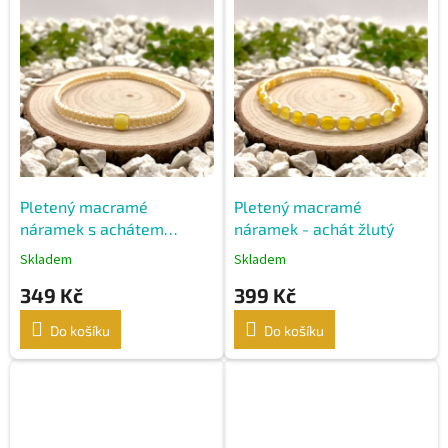
ý
p
i
s
p
r
o
d
u
k
Pletený macramé
Pletený macramé
t
náramek s achátem
náramek - achát žlutý
ů
žlutým
Skladem
Skladem
349 Kč
399 Kč
Do košíku
Do košíku