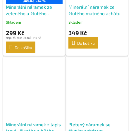
349 Kč
–14 %
Minerální náramek ze
Minerální náramek ze
zeleného a žlutého
žlutého matného achátu
matného achátu
Skladem
Skladem
299 Kč
349 Kč
Nejnižší cena 30 dnů: 349 Kč
Do košíku
Do košíku
Minerální náramek z lapis
Pletený náramek se
lazuli, žlutého a bílého
žlutým achátem