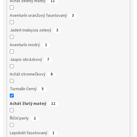
Achát zelený matný
11
Aventurín oranžový fasetovaný
3
Jadeit malaysia zelený
3
Aventurín modrý
1
Jaspis obrázkový
7
Achát stromečkový
8
Turmalín černý
5
Achát žlutý matný
12
Říční perly
2
Lepidolit fasetovaný
1