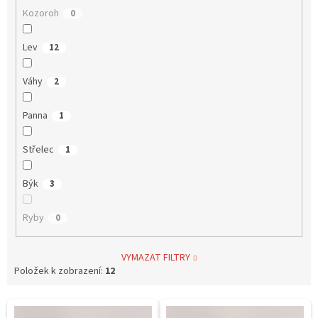
Kozoroh
0
Lev
12
Váhy
2
Panna
1
Střelec
1
Býk
3
Ryby
0
VYMAZAT FILTRY
Položek k zobrazení:
12
V