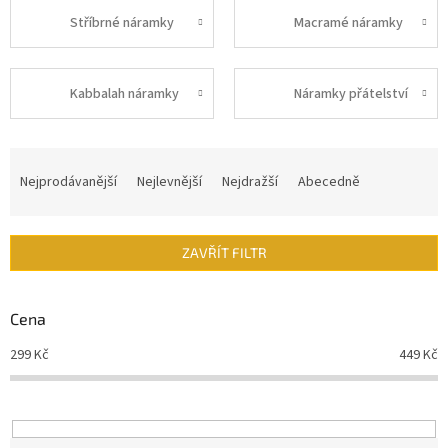
Stříbrné náramky
Macramé náramky
Kabbalah náramky
Náramky přátelství
Ř
a
Nejprodávanější
Nejlevnější
Nejdražší
Abecedně
z
e
n
ZAVŘÍT FILTR
í
p
r
Cena
o
d
299
Kč
449
Kč
u
k
t
ů