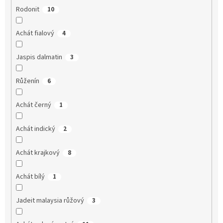
Rodonit
10
Achát fialový
4
Jaspis dalmatin
3
Růženín
6
Achát černý
1
Achát indický
2
Achát krajkový
8
Achát bílý
1
Jadeit malaysia růžový
3