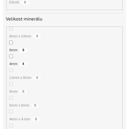
Dárek
0
Velikost minerálu
8mm x 10mm
0
6mm
8
4mm
4
12mm x 8mm
0
8mm
0
8mm x 8mm
0
4mm x 4 mm
0