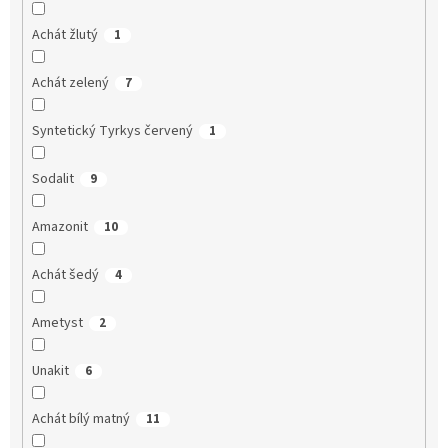
Achát žlutý
1
Achát zelený
7
Syntetický Tyrkys červený
1
Sodalit
9
Amazonit
10
Achát šedý
4
Ametyst
2
Unakit
6
Achát bílý matný
11