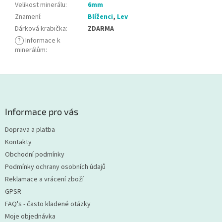
Velikost minerálu
:
6mm
Znamení
:
Blíženci
,
Lev
Dárková krabička
:
ZDARMA
?
Informace k
minerálům
:
Z
á
p
a
Informace pro vás
t
Doprava a platba
í
Kontakty
Obchodní podmínky
Podmínky ochrany osobních údajů
Reklamace a vrácení zboží
GPSR
FAQ's - často kladené otázky
Moje objednávka