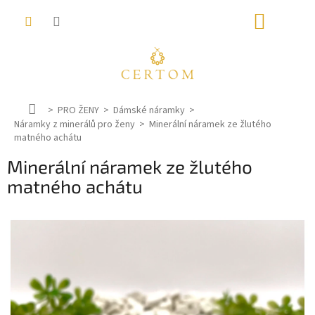
Přejít
NÁKUP
na
obsah
KOŠÍK
D
PRO ŽENY
Dámské náramky
Náramky z minerálů pro ženy
o
Minerální náramek ze žlutého
matného achátu
m
ů
Minerální náramek ze žlutého
matného achátu