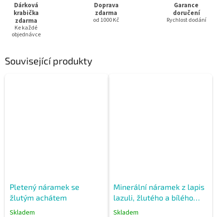
Dárková
Doprava
Garance
krabička
zdarma
doručení
zdarma
od 1000 Kč
Rychlost dodání
Ke každé
objednávce
Související produkty
Pletený náramek se
Minerální náramek z lapis
žlutým achátem
lazuli, žlutého a bílého
achátu
Skladem
Skladem