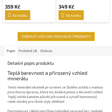
359 Kč
349 Kč
Do košíku
Do košíku
ZOBRAZIT VŠECHNY SOUVISEJÍCÍ PRODUKTY
Popis
Podobné (4)
Diskuze
Detailní popis produktu
Teplá barevnost a přirozený vzhled
minerálu
Tento minerální náramek je vyroben ze žlutého achátu s matnou
povrchovou úpravou, která mu dodává jemný a decentní vzhled.
Teplý odstín kamene působí přirozeně a vytváří harmonický
celek vhodný pro různé styly oblékání.
Elastomerový základ umožňuje pohodlné nasazení bez zapínání