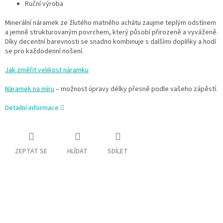
Ruční výroba
Minerální náramek ze žlutého matného achátu zaujme teplým odstínem
a jemně strukturovaným povrchem, který působí přirozeně a vyváženě.
Díky decentní barevnosti se snadno kombinuje s dalšími doplňky a hodí
se pro každodenní nošení.
Jak změřit velikost náramku
Náramek na míru
– možnost úpravy délky přesně podle vašeho zápěstí.
Detailní informace
ZEPTAT SE
HLÍDAT
SDÍLET