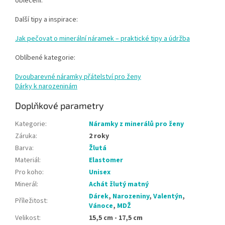
oblečení.
Další tipy a inspirace:
Jak pečovat o minerální náramek – praktické tipy a údržba
Oblíbené kategorie:
Dvoubarevné náramky přátelství pro ženy
Dárky k narozeninám
Doplňkové parametry
Kategorie
:
Náramky z minerálů pro ženy
Záruka
:
2 roky
Barva
:
Žlutá
Materiál
:
Elastomer
Pro koho
:
Unisex
Minerál
:
Achát žlutý matný
Dárek
,
Narozeniny
,
Valentýn
,
Příležitost
:
Vánoce
,
MDŽ
Velikost
:
15,5 cm - 17,5 cm