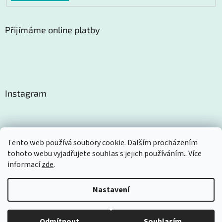
Přijímáme online platby
Instagram
Tento web používá soubory cookie. Dalším procházením
tohoto webu vyjadřujete souhlas s jejich používáním.. Více
Sledovat na Instagramu
informací
zde
.
Nastavení
Vytvořil Shoptet
Odmítnout
Souhlasím