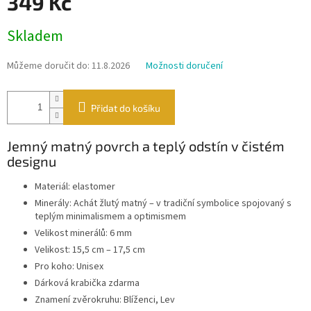
349 Kč
Měrná
Skladem
cena:
Můžeme doručit do:
11.8.2026
Možnosti doručení
Přidat do košíku
Jemný matný povrch a teplý odstín v čistém
designu
Materiál: elastomer
Minerály: Achát žlutý matný – v tradiční symbolice spojovaný s
teplým minimalismem a optimismem
Velikost minerálů: 6 mm
Velikost: 15,5 cm – 17,5 cm
Pro koho: Unisex
Dárková krabička zdarma
Znamení zvěrokruhu: Blíženci, Lev