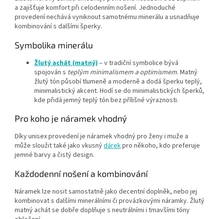
a zajišťuje komfort při celodenním nošení. Jednoduché
provedení nechává vyniknout samotnému minerálu a usnadňuje
kombinování s dalšími šperky.
Symbolika minerálu
Žlutý achát (matný)
– v tradiční symbolice bývá
spojován s
teplým minimalismem a optimismem
. Matný
žlutý tón působí tlumeně a moderně a dodá šperku teplý,
minimalistický akcent. Hodí se do minimalistických šperků,
kde přidá jemný teplý tón bez přílišné výraznosti.
Pro koho je náramek vhodný
Díky unisex provedení je náramek vhodný pro ženy i muže a
může sloužit také jako vkusný
dárek
pro někoho, kdo preferuje
jemné barvy a čistý design.
Každodenní nošení a kombinování
Náramek lze nosit samostatně jako decentní doplněk, nebo jej
kombinovat s dalšími minerálními či provázkovými náramky. Žlutý
matný achát se dobře doplňuje s neutrálními i tmavšími tóny