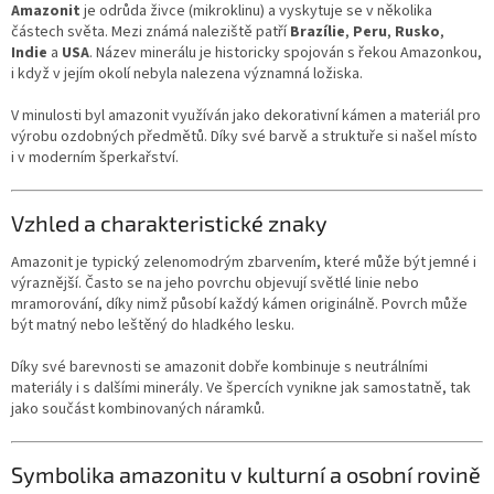
Amazonit
je odrůda živce (mikroklinu) a vyskytuje se v několika
částech světa. Mezi známá naleziště patří
Brazílie
,
Peru
,
Rusko
,
Indie
a
USA
. Název minerálu je historicky spojován s řekou Amazonkou,
i když v jejím okolí nebyla nalezena významná ložiska.
V minulosti byl amazonit využíván jako dekorativní kámen a materiál pro
výrobu ozdobných předmětů. Díky své barvě a struktuře si našel místo
i v moderním šperkařství.
Vzhled a charakteristické znaky
Amazonit je typický zelenomodrým zbarvením, které může být jemné i
výraznější. Často se na jeho povrchu objevují světlé linie nebo
mramorování, díky nimž působí každý kámen originálně. Povrch může
být matný nebo leštěný do hladkého lesku.
Díky své barevnosti se amazonit dobře kombinuje s neutrálními
materiály i s dalšími minerály. Ve špercích vynikne jak samostatně, tak
jako součást kombinovaných náramků.
Symbolika amazonitu v kulturní a osobní rovině