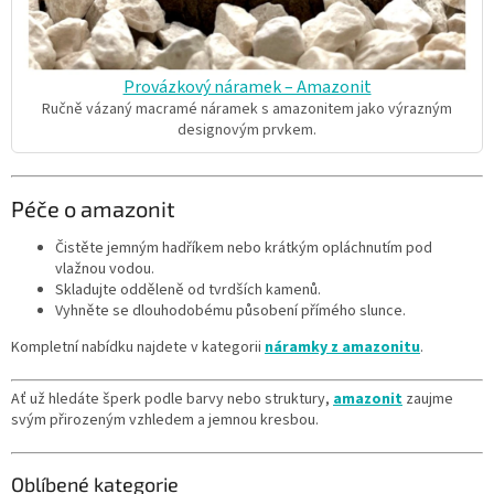
Provázkový náramek – Amazonit
Ručně vázaný macramé náramek s amazonitem jako výrazným
designovým prvkem.
Péče o amazonit
Čistěte jemným hadříkem nebo krátkým opláchnutím pod
vlažnou vodou.
Skladujte odděleně od tvrdších kamenů.
Vyhněte se dlouhodobému působení přímého slunce.
Kompletní nabídku najdete v kategorii
náramky z amazonitu
.
Ať už hledáte šperk podle barvy nebo struktury,
amazonit
zaujme
svým přirozeným vzhledem a jemnou kresbou.
Oblíbené kategorie