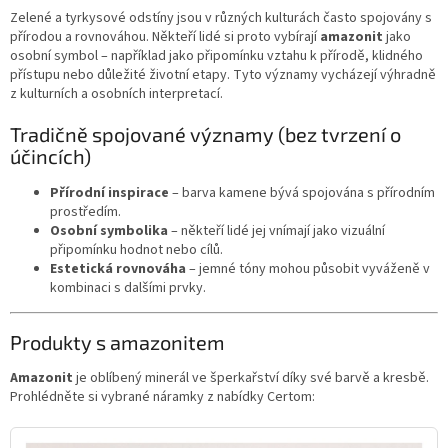
Zelené a tyrkysové odstíny jsou v různých kulturách často spojovány s
přírodou a rovnováhou. Někteří lidé si proto vybírají
amazonit
jako
osobní symbol – například jako připomínku vztahu k přírodě, klidného
přístupu nebo důležité životní etapy. Tyto významy vycházejí výhradně
z kulturních a osobních interpretací.
Tradičně spojované významy (bez tvrzení o
účincích)
Přírodní inspirace
– barva kamene bývá spojována s přírodním
prostředím.
Osobní symbolika
– někteří lidé jej vnímají jako vizuální
připomínku hodnot nebo cílů.
Estetická rovnováha
– jemné tóny mohou působit vyváženě v
kombinaci s dalšími prvky.
Produkty s amazonitem
Amazonit
je oblíbený minerál ve šperkařství díky své barvě a kresbě.
Prohlédněte si vybrané náramky z nabídky Certom: