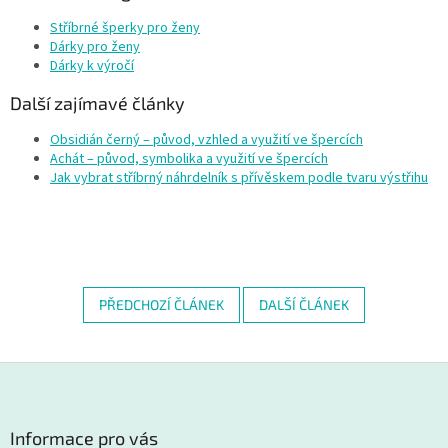
Stříbrné šperky pro ženy
Dárky pro ženy
Dárky k výročí
Další zajímavé články
Obsidián černý – původ, vzhled a využití ve špercích
Achát – původ, symbolika a využití ve špercích
Jak vybrat stříbrný náhrdelník s přívěskem podle tvaru výstřihu
PŘEDCHOZÍ ČLÁNEK
DALŠÍ ČLÁNEK
Z
á
p
a
Informace pro vás