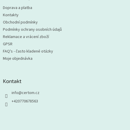
t
Doprava a platba
í
Kontakty
Obchodní podmínky
Podmínky ochrany osobních údajů
Reklamace a vrácení zboží
GPSR
FAQ's - často kladené otázky
Moje objednávka
Kontakt
info
@
certom.cz
+420770678563