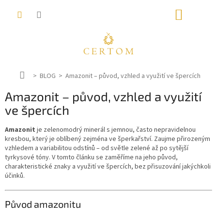
Přejít
NÁKUP
na
obsah
KOŠÍK
D
BLOG
Amazonit – původ, vzhled a využití ve špercích
o
Amazonit – původ, vzhled a využití
m
ů
ve špercích
Amazonit
je zelenomodrý minerál s jemnou, často nepravidelnou
kresbou, který je oblíbený zejména ve šperkařství. Zaujme přirozeným
vzhledem a variabilitou odstínů – od světle zelené až po sytější
tyrkysové tóny. V tomto článku se zaměříme na jeho původ,
charakteristické znaky a využití ve špercích, bez přisuzování jakýchkoli
účinků.
Původ amazonitu