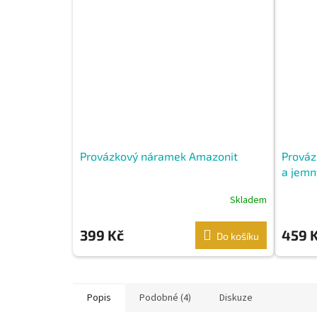
Provázkový náramek Amazonit
Prováz
a jemn
Skladem
399 Kč
459 
Do košíku
Popis
Podobné (4)
Diskuze