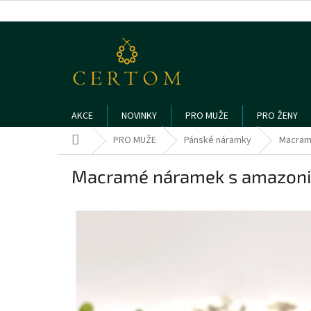
Přejít
na
obsah
AKCE
NOVINKY
PRO MUŽE
PRO ŽENY
Domů
PRO MUŽE
Pánské náramky
Macram
Macramé náramek s amazon