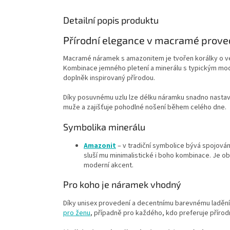
Detailní popis produktu
Přírodní elegance v macramé prove
Macramé náramek s amazonitem je tvořen korálky o ve
Kombinace jemného pletení a minerálu s typickým mod
doplněk inspirovaný přírodou.
Díky posuvnému uzlu lze délku náramku snadno nastavi
muže a zajišťuje pohodlné nošení během celého dne.
Symbolika minerálu
Amazonit
– v tradiční symbolice bývá spojová
sluší mu minimalistické i boho kombinace. Je o
moderní akcent.
Pro koho je náramek vhodný
Díky unisex provedení a decentnímu barevnému ladění
pro ženu
, případně pro každého, kdo preferuje příro