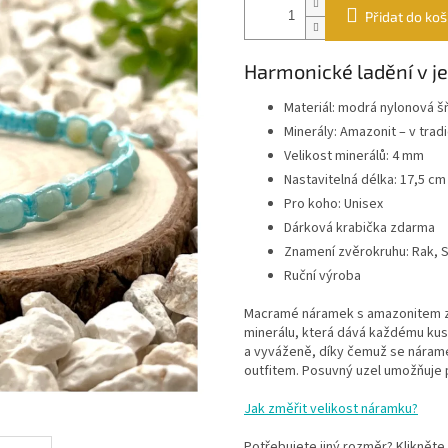
Přidat do koš
Harmonické ladění v
Materiál: modrá nylonová š
Minerály: Amazonit – v tra
Velikost minerálů: 4 mm
Nastavitelná délka: 17,5 cm
Pro koho: Unisex
Dárková krabička zdarma
Znamení zvěrokruhu: Rak, S
Ruční výroba
Macramé náramek s amazonitem z
minerálu, která dává každému kus
a vyváženě, díky čemuž se náram
outfitem. Posuvný uzel umožňuje p
Jak změřit velikost náramku?
Potřebujete jiný rozměr? Klikněte