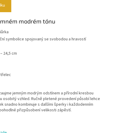
íku
 jemném modrém tónu
ňůrka
diční symbolice spojovaný se svobodou a hravostí
 – 24,5 cm
třelec
aujme jemným modrým odstínem a přírodní kresbou
u osobitý vzhled. Ručně pletené provedení působí lehce
ek snadno kombinuje s dalšími šperky i každodenním
ohodlné přizpůsobení velikosti zápěstí.
zde
.