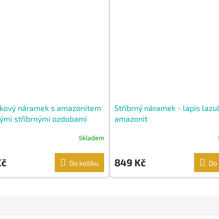
kový náramek s amazonitem
Stříbrný náramek - lapis lazul
ými stříbrnými ozdobami
amazonit
Skladem
Kč
849 Kč
Do košíku
Do 