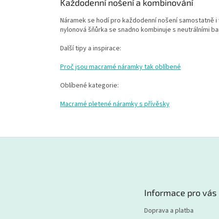
Každodenní nošení a kombinování
Náramek se hodí pro každodenní nošení samostatně i 
nylonová šňůrka se snadno kombinuje s neutrálními barv
Další tipy a inspirace:
Proč jsou macramé náramky tak oblíbené
Oblíbené kategorie:
Macramé pletené náramky s přívěsky
Z
á
p
a
t
Informace pro vás
í
Doprava a platba