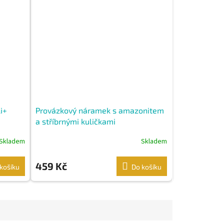
i+
Provázkový náramek s amazonitem
a stříbrnými kuličkami
Skladem
Skladem
459 Kč
košíku
Do košíku