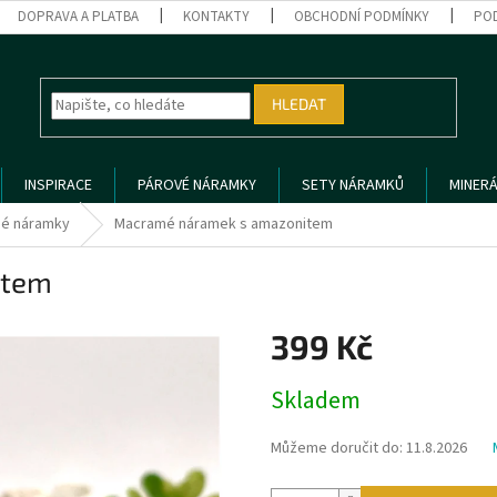
DOPRAVA A PLATBA
KONTAKTY
OBCHODNÍ PODMÍNKY
PO
HLEDAT
INSPIRACE
PÁROVÉ NÁRAMKY
SETY NÁRAMKŮ
MINERÁ
é náramky
Macramé náramek s amazonitem
item
399 Kč
Měrná
Skladem
cena:
Můžeme doručit do:
11.8.2026