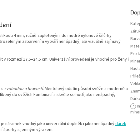
Dop
dení
Kate
Záru
likosti 4 mm, ručně zapletenými do modré nylonové šňůrky.
Barv
rozeleným zabarvením vytváří nenápadný, ale vizuálně zajímavý
Mater
Pro 
t v rozmezí 17,5–24,5 cm. Univerzální provedení je vhodné pro ženy i
Miner
Nasta
Příle
Velik
n s
svobodou a hravostí
. Mentolový odstín působí svěže a moderně a
Znam
blíbený do svěžích kombinací a skvěle se hodí jako nenápadný,
Dárk
?
I
mine
 je náramek vhodný jako univerzální doplněk i jako nenápadný
dárek
dní šperky s jemným výrazem.