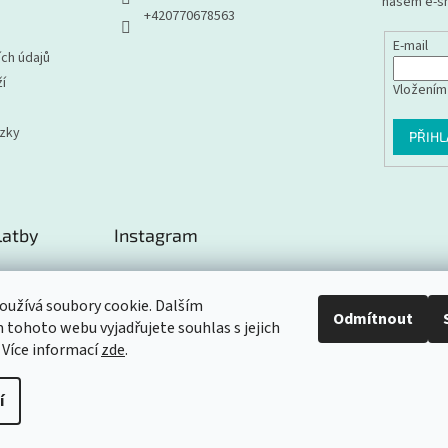
našem e-s
+420770678563
E-mail
ch údajů
í
Vložením
ázky
PŘIHL
latby
Instagram
užívá soubory cookie. Dalším
Odmítnout
tohoto webu vyjadřujete souhlas s jejich
Sledovat na Instagramu
 Více informací
zde
.
í