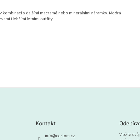
v kombinaci s dalšími macramé nebo minerálními náramky. Modrá
ami i lehčími letními outfity.
Kontakt
Odebíra
Vložte svů
info
@
certom.cz