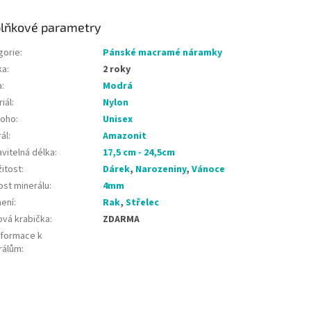
lňkové parametry
gorie
:
Pánské macramé náramky
ka
:
2 roky
a
:
Modrá
iál
:
Nylon
koho
:
Unisex
ál
:
Amazonit
vitelná délka
:
17,5 cm - 24,5cm
žitost
:
Dárek
,
Narozeniny
,
Vánoce
ost minerálu
:
4mm
ení
:
Rak
,
Střelec
ová krabička
:
ZDARMA
nformace k
rálům
: