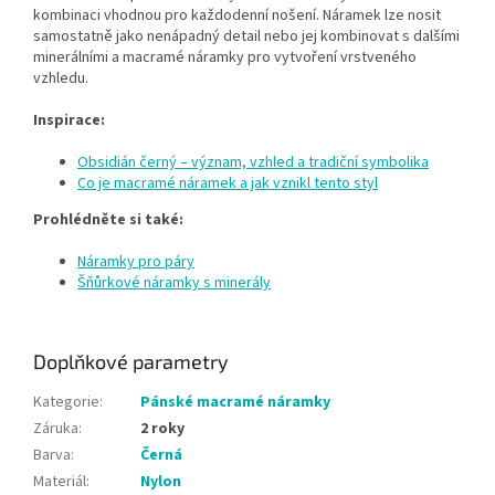
kombinaci vhodnou pro každodenní nošení. Náramek lze nosit
samostatně jako nenápadný detail nebo jej kombinovat s dalšími
minerálními a macramé náramky pro vytvoření vrstveného
vzhledu.
Inspirace:
Obsidián černý – význam, vzhled a tradiční symbolika
Co je macramé náramek a jak vznikl tento styl
Prohlédněte si také:
Náramky pro páry
Šňůrkové náramky s minerály
Doplňkové parametry
Kategorie
:
Pánské macramé náramky
Záruka
:
2 roky
Barva
:
Černá
Materiál
:
Nylon