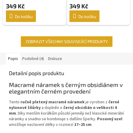
349 Kč
349 Kč
Do košíku
Do košíku
ZOBRAZIT VŠECHNY SOUVISEJÍCÍ PRODUKTY
Popis
Podobné (4)
Diskuze
Detailní popis produktu
Macramé náramek s černým obsidiánem v
elegantním černém provedení
Tento
ručně pletený macramé náramek
je vyroben z
černé
nylonové šňůrky
a doplněn o
černý obsidián o velikosti 4
mm
. Díky menším korálkům působí jemněji než klasické minerální
náramky a snadno se kombinuje s dalšími šperky.
Posuvný uzel
umožňuje nastavení délky v rozmezí
17–25 cm
.