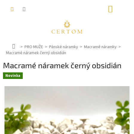
Přejít
NÁKUP
na
obsah
KOŠÍK
D
PRO MUŽE
Pánské náramky
Macramé náramky
Macramé náramek černý obsidián
o
m
Macramé náramek černý obsidián
ů
Novinka