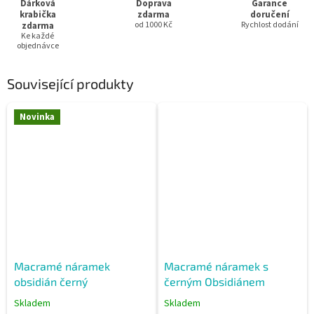
Dárková
Doprava
Garance
krabička
zdarma
doručení
zdarma
od 1000 Kč
Rychlost dodání
Ke každé
objednávce
Související produkty
Novinka
Macramé náramek
Macramé náramek s
obsidián černý
černým Obsidiánem
Skladem
Skladem