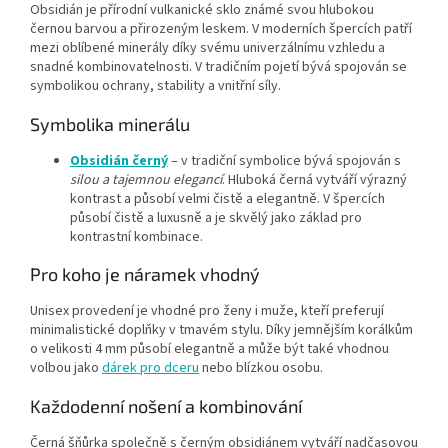
Obsidián je přírodní vulkanické sklo známé svou hlubokou
černou barvou a přirozeným leskem. V moderních špercích patří
mezi oblíbené minerály díky svému univerzálnímu vzhledu a
snadné kombinovatelnosti. V tradičním pojetí bývá spojován se
symbolikou ochrany, stability a vnitřní síly.
Symbolika minerálu
Obsidián černý
– v tradiční symbolice bývá spojován s
silou a tajemnou elegancí
. Hluboká černá vytváří výrazný
kontrast a působí velmi čistě a elegantně. V špercích
působí čistě a luxusně a je skvělý jako základ pro
kontrastní kombinace.
Pro koho je náramek vhodný
Unisex provedení je vhodné pro ženy i muže, kteří preferují
minimalistické doplňky v tmavém stylu. Díky jemnějším korálkům
o velikosti 4 mm působí elegantně a může být také vhodnou
volbou jako
dárek pro dceru
nebo blízkou osobu.
Každodenní nošení a kombinování
Černá šňůrka společně s černým obsidiánem vytváří nadčasovou