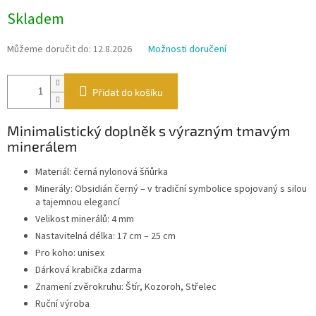
Měrná
Skladem
cena:
Můžeme doručit do:
12.8.2026
Možnosti doručení
Přidat do košíku
Minimalistický doplněk s výrazným tmavým
minerálem
Materiál: černá nylonová šňůrka
Minerály: Obsidián černý – v tradiční symbolice spojovaný s silou
a tajemnou elegancí
Velikost minerálů: 4 mm
Nastavitelná délka: 17 cm – 25 cm
Pro koho: unisex
Dárková krabička zdarma
Znamení zvěrokruhu: Štír, Kozoroh, Střelec
Ruční výroba