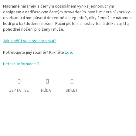
Macramé náramek s černým obsidiánem vyniká jednoduchým
designem a nadčasovým černým provedením. Menší minerální korálky
o velikosti 4 mm působí decentně a elegantně, díky čemuž se náramek
hodí pro každodenní nošení. Ruční pletení a nastavitelná délka zajišťují
pohodlné nošení pro ženy i muže.
Jak změřit velikost náramku?
Potřebujete jiný rozměr? Klikněte
zde
.
Detailní informace
ZEPTAT SE
HLÍDAT
SDÍLET