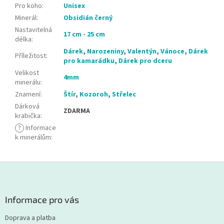
Pro koho
:
Unisex
Minerál
:
Obsidián černý
Nastavitelná
17 cm - 25 cm
délka
:
Dárek
,
Narozeniny
,
Valentýn
,
Vánoce
,
Dárek
Příležitost
:
pro kamarádku
,
Dárek pro dceru
Velikost
4mm
minerálu
:
Znamení
:
Štír
,
Kozoroh
,
Střelec
Dárková
ZDARMA
krabička
:
?
Informace
k minerálům
:
Z
á
p
a
Informace pro vás
t
Doprava a platba
í